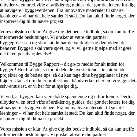
tilbyder vi en bred vifte af artikler og guides, der gør det lettere for dig
at navigere i byggeverdenen. Fra innovative materialer til smarte
løsninger – vi har det hele samlet ét sted. Du kan altid finde noget, der
inspirerer dig til dit næste projekt.
Vores mission er klar: At give dig det bedste indhold, så du kan træffe
informerede beslutninger. Vi ønsker at være din partner i
byggeprocessen og sikre, at du har de værktøjer og den viden, du
behøver. Byggeri skal være sjovt, og vi vil gerne hjælpe med at gøre
det til en positiv oplevelse!
Velkommen til Bygge Rapport – dit go-to medie for alt inden for
byggeri! Her brænder vi for at dele de nyeste trends, inspirerende
projekter og de bedste tips, så du kan tage dine byggeplaner til nye
højder. Uanset om du er professionel håndværker eller en ivrig gør-det-
selv-entusiast, er vi her for at hjælpe dig.
Vi ved, at byggeri kan være både spændende og udfordrende. Derfor
tilbyder vi en bred vifte af artikler og guides, der gør det lettere for dig
at navigere i byggeverdenen. Fra innovative materialer til smarte
løsninger – vi har det hele samlet ét sted. Du kan altid finde noget, der
inspirerer dig til dit næste projekt.
Vores mission er klar: At give dig det bedste indhold, så du kan træffe
informerede beslutninger. Vi ønsker at være din partner i