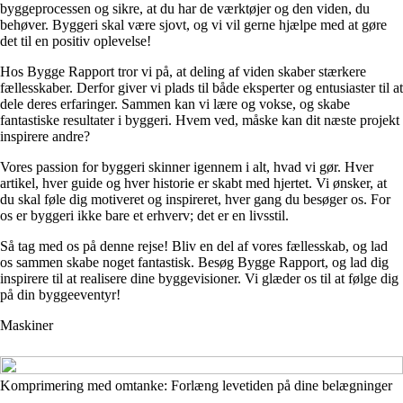
byggeprocessen og sikre, at du har de værktøjer og den viden, du
behøver. Byggeri skal være sjovt, og vi vil gerne hjælpe med at gøre
det til en positiv oplevelse!
Hos Bygge Rapport tror vi på, at deling af viden skaber stærkere
fællesskaber. Derfor giver vi plads til både eksperter og entusiaster til at
dele deres erfaringer. Sammen kan vi lære og vokse, og skabe
fantastiske resultater i byggeri. Hvem ved, måske kan dit næste projekt
inspirere andre?
Vores passion for byggeri skinner igennem i alt, hvad vi gør. Hver
artikel, hver guide og hver historie er skabt med hjertet. Vi ønsker, at
du skal føle dig motiveret og inspireret, hver gang du besøger os. For
os er byggeri ikke bare et erhverv; det er en livsstil.
Så tag med os på denne rejse! Bliv en del af vores fællesskab, og lad
os sammen skabe noget fantastisk. Besøg Bygge Rapport, og lad dig
inspirere til at realisere dine byggevisioner. Vi glæder os til at følge dig
på din byggeeventyr!
Maskiner
Komprimering med omtanke: Forlæng levetiden på dine belægninger