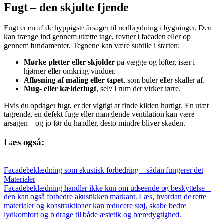
Fugt – den skjulte fjende
Fugt er en af de hyppigste årsager til nedbrydning i bygninger. Den
kan trænge ind gennem utætte tage, revner i facaden eller op
gennem fundamentet. Tegnene kan være subtile i starten:
Mørke pletter eller skjolder
på vægge og lofter, især i
hjørner eller omkring vinduer.
Afløsning af maling eller tapet
, som buler eller skaller af.
Mug- eller kælderlugt
, selv i rum der virker tørre.
Hvis du opdager fugt, er det vigtigt at finde kilden hurtigt. En utæt
tagrende, en defekt fuge eller manglende ventilation kan være
årsagen – og jo før du handler, desto mindre bliver skaden.
Læs også:
Facadebeklædning som akustisk forbedring – sådan fungerer det
Materialer
Facadebeklædning handler ikke kun om udseende og beskyttelse –
den kan også forbedre akustikken markant. Læs, hvordan de rette
materialer og konstruktioner kan reducere støj, skabe bedre
lydkomfort og bidrage til både æstetik og bæredygtighed.