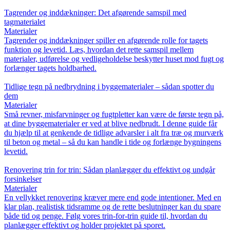
Tagrender og inddækninger: Det afgørende samspil med
tagmaterialet
Materialer
Tagrender og inddækninger spiller en afgørende rolle for tagets
funktion og levetid. Læs, hvordan det rette samspil mellem
materialer, udførelse og vedligeholdelse beskytter huset mod fugt og
forlænger tagets holdbarhed.
Tidlige tegn på nedbrydning i byggematerialer – sådan spotter du
dem
Materialer
Små revner, misfarvninger og fugtpletter kan være de første tegn på,
at dine byggematerialer er ved at blive nedbrudt. I denne guide får
du hjælp til at genkende de tidlige advarsler i alt fra træ og murværk
til beton og metal – så du kan handle i tide og forlænge bygningens
levetid.
Renovering trin for trin: Sådan planlægger du effektivt og undgår
forsinkelser
Materialer
En vellykket renovering kræver mere end gode intentioner. Med en
klar plan, realistisk tidsramme og de rette beslutninger kan du spare
både tid og penge. Følg vores trin-for-trin guide til, hvordan du
planlægger effektivt og holder projektet på sporet.