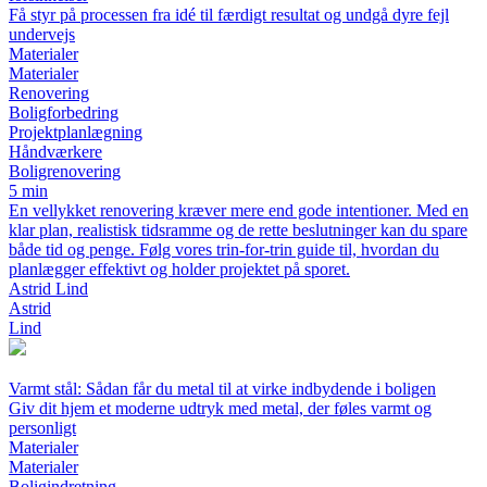
Få styr på processen fra idé til færdigt resultat og undgå dyre fejl
undervejs
Materialer
Materialer
Renovering
Boligforbedring
Projektplanlægning
Håndværkere
Boligrenovering
5 min
En vellykket renovering kræver mere end gode intentioner. Med en
klar plan, realistisk tidsramme og de rette beslutninger kan du spare
både tid og penge. Følg vores trin-for-trin guide til, hvordan du
planlægger effektivt og holder projektet på sporet.
Astrid Lind
Astrid
Lind
Varmt stål: Sådan får du metal til at virke indbydende i boligen
Giv dit hjem et moderne udtryk med metal, der føles varmt og
personligt
Materialer
Materialer
Boligindretning