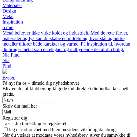
Materialer
Design
Metal
Inspiration
6 min
Metal behøver ikke virke koldt og industrielt. Med de rette farver,
materialer og lys kan du skabe en indretning, hvor stål og andre
metaller tilfører både karakter og varme. Få inspiration til, hvordan
du bruger metal som en elegant og indbydende del af din bolig.
Nia Pind
Nia
Pind
Bygge
Få nyt fra os – tilmeld dig nyhedsbrevet
Bliv en del af klubben og få gode råd direkte i din indbakke - helt
gratis.
Skriv din mail her
Registrer dig
Tak – din tilmelding er registreret
Jeg er indforstået med hjemmesidens vilkår og databrug.
Når du vælger at modtage vores nyhedsbrev, giver du samtykke til