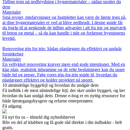
Tidlige tegn på nedbrydning i byggematerialer – sådan spotter du
dem
Materialer
Små revner, misfarvninger og fugtpletter kan være de første tegn på,
at dine byggematerialer er ved at blive nedbrudt. I denne guide får
du hjælp til at genkende de tidlige advarsler i alt fra træ og murværk
til beton og metal – så du kan handle i tide og forlænge bygningens
levetid.
Renovering trin for trin: Sådan planlægger du effektivt og undgår
forsinkelser
Materialer
En vellykket renovering kræver mere end gode intentioner. Med en
klar plan, realistisk tidsramme og de rette beslutninger kan du spare
både tid og penge. Følg vores trin-for-trin guide til, hvordan du
planlægger effektivt og holder projektet på sporet.
10 almindelige byggefejl og hvordan du undgår dem
Få indblik i de mest almindelige fejl, der sker under byggeri, og lær
hvordan du kan undgå dem. Denne e-bog er en nyttig ressource for
både førstegangsbysgere og erfarne entreprenører.
Få adgang
Få nyt fra os – tilmeld dig nyhedsbrevet
Bliv en del af klubben og få gode råd direkte i din indbakke - helt
gratis.