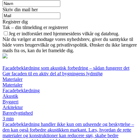
Skriv din mail her
Registrer dig
Tak – din tilmelding er registreret
Jeg er indforstået med hjemmesidens vilkår og databrug.
Når du vælger at modtage vores nyhedsbrev, giver du samtykke til
både vores brugervilkår og privatlivspolitik. Ønsker du ikke længere
mails fra os, kan du let framelde dig.
Facadebeklædning som akustisk forbedring – sådan fungerer det
Gør facaden til en aktiv del af bygningens lydmiljø
Materialer
Materialer
Facadebeklædning
Akustik
Byggeri
Arkitektur
Bæredygtighed
3 min
Facadebeklædning handler ikke kun om udseende og beskyttelse –
den kan også forbedre akustikken markant. Læs, hvordan de rette
materialer og konstruktioner kan reducere støj, skabe bedre