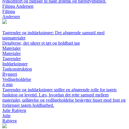
lydkomfort og bidrage til både æstetik og bæredygtighed.
Filippa Andersen
Filippa
Andersen
Tagrender og inddækninger: Det afgørende samspil med
tagmaterialet
Detaljerne, der sikrer et tæt og holdbart tag
Materialer
Materialer
Tagrender
Inddækninger
Tagkonstruktion
Byggeri
Vedligeholdelse
4 min
Tagrender og inddækninger spiller en afgørende rolle for tagets
funktion og levetid. Læs, hvordan det rette samspil mellem
materialer, udførelse og vedligeholdelse beskytter huset mod fugt og
forlænger tagets holdbarhed.
Julie Rabjerg
Julie
Rabjerg