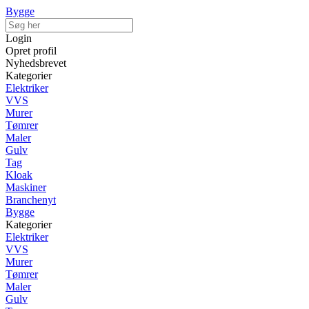
Bygge
Login
Opret profil
Nyhedsbrevet
Kategorier
Elektriker
VVS
Murer
Tømrer
Maler
Gulv
Tag
Kloak
Maskiner
Branchenyt
Bygge
Kategorier
Elektriker
VVS
Murer
Tømrer
Maler
Gulv