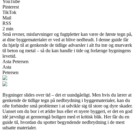
YouTube
Pinterest
TikTok
Mail
RSS
2 min
Små revner, misfarvninger og fugtpletter kan være de første tegn på,
at dine byggematerialer er ved at blive nedbrudt. I denne guide får
du hjælp til at genkende de tidlige advarsler i alt fra træ og murværk
til beton og metal – så du kan handle i tide og forlænge bygningens
levetid.
Asta Petersen
Asta
Petersen
Bygninger slides over tid – det er uundgåeligt. Men hvis du lærer at
genkende de tidlige tegn på nedbrydning i byggematerialer, kan du
ofte forhindre små problemer i at udvikle sig til store og dyre skader.
Uanset om du bor i et ældre hus eller et nyere byggeri, er det en god
idé jævnligt at gennemgå boligen med et kritisk blik. Her får du en
guide til, hvordan du spotter begyndende nedbrydning i de mest
udsatte materialer.