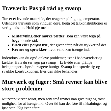
Træværk: Pas på råd og svamp
Træ er et levende materiale, der reagerer på fugt og temperatur.
Udendørs træværk som vinduer, døre, hegn og tagkonstruktioner er
særligt udsatte. Hold øje med:
Misfarvning eller mørke pletter
, som kan være tegn på
begyndende råd.
Blødt eller porøst træ
, der giver efter, når du trykker på det.
Revner og sprækker
, hvor vand kan trænge ind.
Indendørs kan du også opleve problemer, især i badeværelser og
kældre. Hvis du ser tegn på svamp – fx hvide eller grålige
belægninger – bør du reagere hurtigt. Svamp kan sprede sig og
svække konstruktionen, hvis den ikke behandles.
Murværk og fuger: Små revner kan blive
store problemer
Murværk virker solidt, men selv små revner kan give fugt og frost
mulighed for at trænge ind. Over tid kan det føre til afskalninger og
løse sten. Kig især efter: