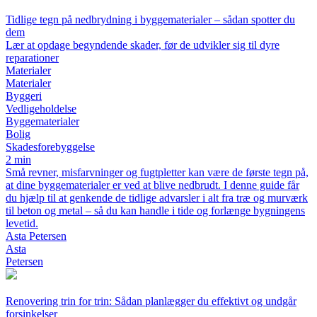
Tidlige tegn på nedbrydning i byggematerialer – sådan spotter du
dem
Lær at opdage begyndende skader, før de udvikler sig til dyre
reparationer
Materialer
Materialer
Byggeri
Vedligeholdelse
Byggematerialer
Bolig
Skadesforebyggelse
2 min
Små revner, misfarvninger og fugtpletter kan være de første tegn på,
at dine byggematerialer er ved at blive nedbrudt. I denne guide får
du hjælp til at genkende de tidlige advarsler i alt fra træ og murværk
til beton og metal – så du kan handle i tide og forlænge bygningens
levetid.
Asta Petersen
Asta
Petersen
Renovering trin for trin: Sådan planlægger du effektivt og undgår
forsinkelser