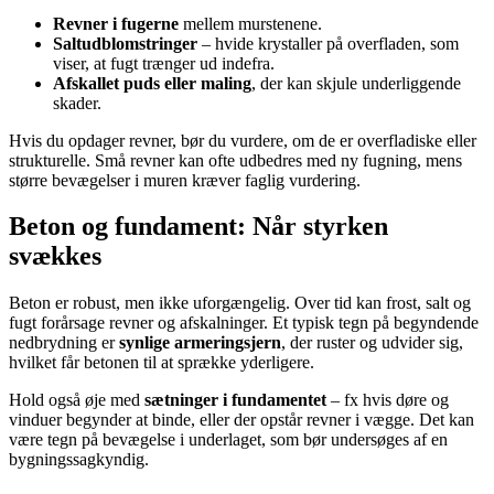
Revner i fugerne
mellem murstenene.
Saltudblomstringer
– hvide krystaller på overfladen, som
viser, at fugt trænger ud indefra.
Afskallet puds eller maling
, der kan skjule underliggende
skader.
Hvis du opdager revner, bør du vurdere, om de er overfladiske eller
strukturelle. Små revner kan ofte udbedres med ny fugning, mens
større bevægelser i muren kræver faglig vurdering.
Beton og fundament: Når styrken
svækkes
Beton er robust, men ikke uforgængelig. Over tid kan frost, salt og
fugt forårsage revner og afskalninger. Et typisk tegn på begyndende
nedbrydning er
synlige armeringsjern
, der ruster og udvider sig,
hvilket får betonen til at sprække yderligere.
Hold også øje med
sætninger i fundamentet
– fx hvis døre og
vinduer begynder at binde, eller der opstår revner i vægge. Det kan
være tegn på bevægelse i underlaget, som bør undersøges af en
bygningssagkyndig.