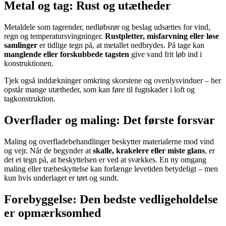
Metal og tag: Rust og utætheder
Metaldele som tagrender, nedløbsrør og beslag udsættes for vind,
regn og temperatursvingninger.
Rustpletter, misfarvning eller løse
samlinger
er tidlige tegn på, at metallet nedbrydes. På tage kan
manglende eller forskubbede tagsten
give vand frit løb ind i
konstruktionen.
Tjek også inddækninger omkring skorstene og ovenlysvinduer – her
opstår mange utætheder, som kan føre til fugtskader i loft og
tagkonstruktion.
Overflader og maling: Det første forsvar
Maling og overfladebehandlinger beskytter materialerne mod vind
og vejr. Når de begynder at
skalle, krakelere eller miste glans
, er
det et tegn på, at beskyttelsen er ved at svækkes. En ny omgang
maling eller træbeskyttelse kan forlænge levetiden betydeligt – men
kun hvis underlaget er tørt og sundt.
Forebyggelse: Den bedste vedligeholdelse
er opmærksomhed