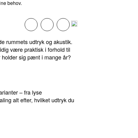
dine behov.
åde rummets udtryk og akustik.
g være praktisk i forhold til
er holder sig pænt i mange år?
rianter – fra lyse
ing alt efter, hvilket udtryk du