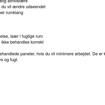
gelig atmosfære
is du vil ændre udseendet
per rumklang
lse, især i fugtige rum
t ikke behandles korrekt
ehandlede paneler, hvis du vil minimere arbejdet. De er k
s og fugt.