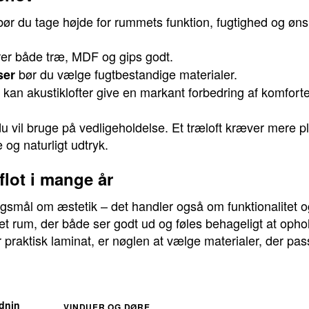
bør du tage højde for rummets funktion, fugtighed og øns
er både træ, MDF og gips godt.
bør du vælge fugtbestandige materialer.
ser
an akustiklofter give en markant forbedring af komfort
 vil bruge på vedligeholdelse. Et træloft kræver mere ple
og naturligt udtryk.
 flot i mange år
ørgsmål om æstetik – det handler også om funktionalitet 
t rum, der både ser godt ud og føles behageligt at opho
 praktisk laminat, er nøglen at vælge materialer, der passe
dnin
VINDUER OG DØRE