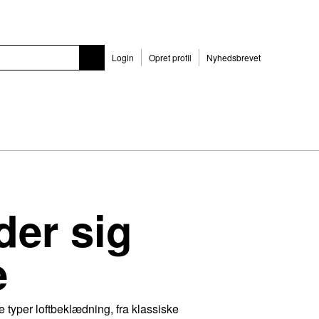
Login
Opret profil
Nyhedsbrevet
der sig
e
 typer loftbeklædning, fra klassiske