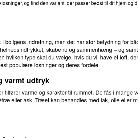
kløsninger, og find den variant, der passer bedst til dit hjem og 
nt i boligens indretning, men det har stor betydning for b
e helhedsindtrykket, skabe ro og sammenhæng – og samtidi
n hvilken type skal du vælge, hvis du vil have et loft, d
mest populære løsninger og deres fordele.
og varmt udtryk
er tilfører varme og karakter til rummet. De fås i mange va
træ eller ask. Træet kan behandles med lak, olie eller mal