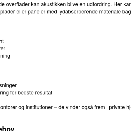
hårde overflader kan akustikken blive en udfordring. Her ka
e plader eller paneler med lydabsorberende materiale ba
nt
ver
ning
sninger
ing for bedste resultat
kontorer og institutioner – de vinder også frem i private 
ehov