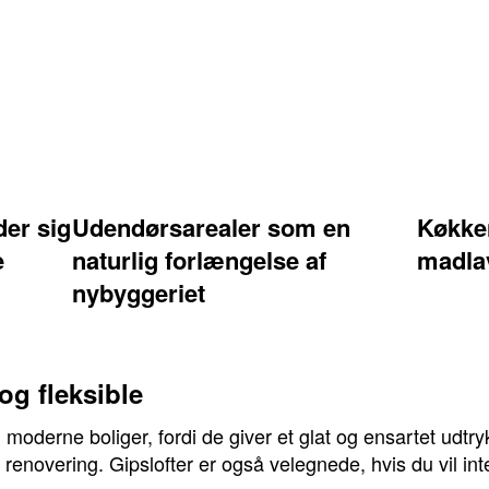
der sig
Udendørsarealer som en
Køkken
e
naturlig forlængelse af
madla
nybyggeriet
og fleksible
 moderne boliger, fordi de giver et glat og ensartet udtry
enovering. Gipslofter er også velegnede, hvis du vil inte