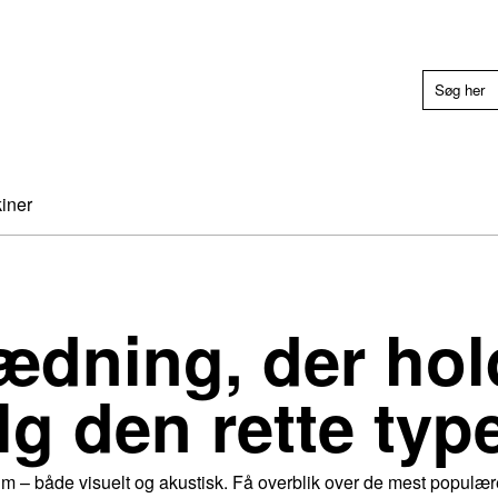
iner
ædning, der hol
lg den rette typ
rum – både visuelt og akustisk. Få overblik over de mest populære