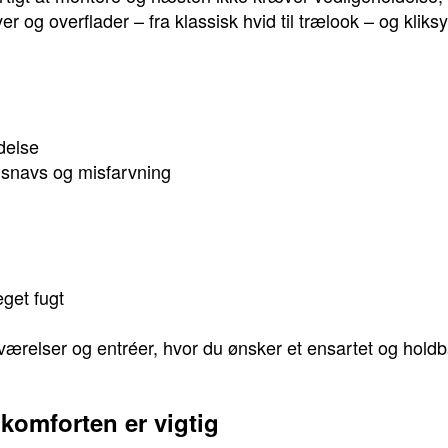
er og overflader – fra klassisk hvid til trælook – og kli
delse
 snavs og misfarvning
get fugt
, værelser og entréer, hvor du ønsker et ensartet og hold
dkomforten er vigtig