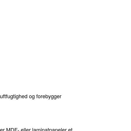
 luftfugtighed og forebygger
 er MDF- eller laminatpaneler et