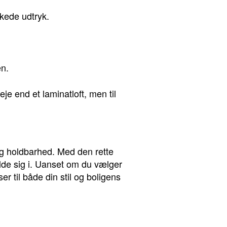
kede udtryk.
en.
je end et laminatloft, men til
og holdbarhed. Med den rette
lde sig i. Uanset om du vælger
r til både din stil og boligens