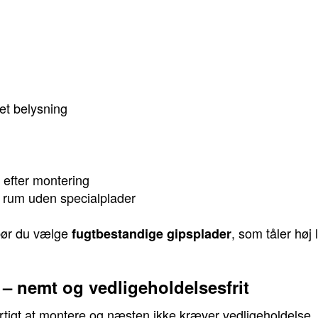
et belysning
 efter montering
e rum uden specialplader
bør du vælge
, som tåler høj
fugtbestandige gipsplader
 – nemt og vedligeholdelsesfrit
hurtigt at montere og næsten ikke kræver vedligeholdelse,