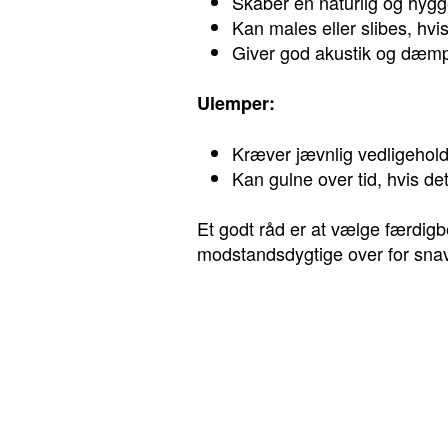
Skaber en naturlig og hyg
Kan males eller slibes, hv
Giver god akustik og dæm
Ulemper:
Kræver jævnlig vedligeholde
Kan gulne over tid, hvis de
Et godt råd er at vælge færdigb
modstandsdygtige over for snav