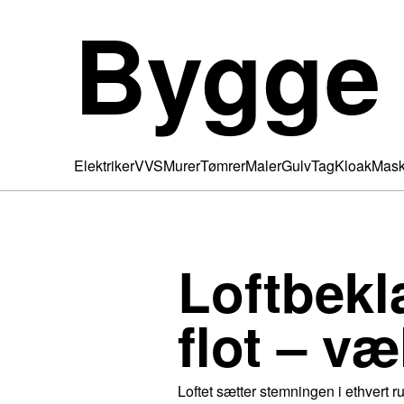
Bygge
Elektriker
VVS
Murer
Tømrer
Maler
Gulv
Tag
Kloak
Mask
Loftbekl
flot – væ
Loftet sætter stemningen i ethvert 