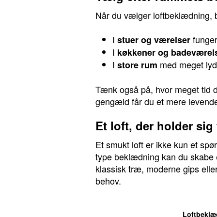
Når du vælger loftbeklædning, 
I
funger
stuer og værelser
I
køkkener og badeværel
I
med meget lyd k
store rum
Tænk også på, hvor meget tid du
gengæld får du et mere levende 
Et loft, der holder sig
Et smukt loft er ikke kun et sp
type beklædning kan du skabe e
klassisk træ, moderne gips eller
behov.
Loftbeklæ