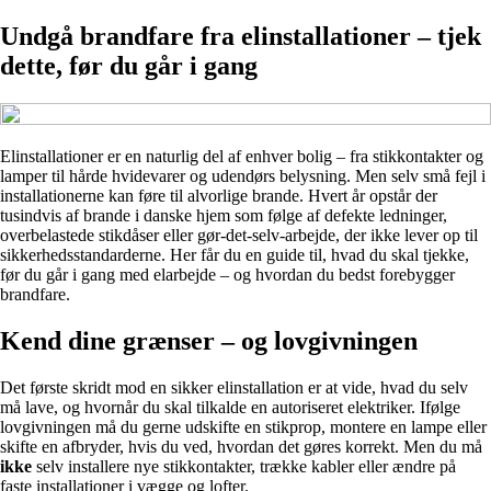
Undgå brandfare fra elinstallationer – tjek
dette, før du går i gang
Elinstallationer er en naturlig del af enhver bolig – fra stikkontakter og
lamper til hårde hvidevarer og udendørs belysning. Men selv små fejl i
installationerne kan føre til alvorlige brande. Hvert år opstår der
tusindvis af brande i danske hjem som følge af defekte ledninger,
overbelastede stikdåser eller gør-det-selv-arbejde, der ikke lever op til
sikkerhedsstandarderne. Her får du en guide til, hvad du skal tjekke,
før du går i gang med elarbejde – og hvordan du bedst forebygger
brandfare.
Kend dine grænser – og lovgivningen
Det første skridt mod en sikker elinstallation er at vide, hvad du selv
må lave, og hvornår du skal tilkalde en autoriseret elektriker. Ifølge
lovgivningen må du gerne udskifte en stikprop, montere en lampe eller
skifte en afbryder, hvis du ved, hvordan det gøres korrekt. Men du må
ikke
selv installere nye stikkontakter, trække kabler eller ændre på
faste installationer i vægge og lofter.