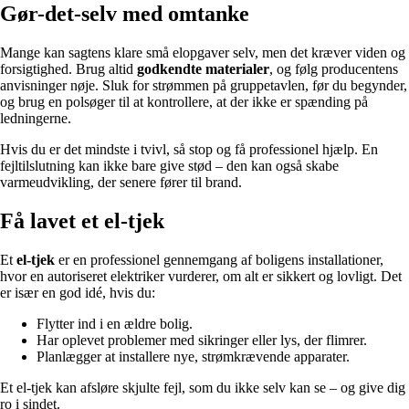
Gør-det-selv med omtanke
Mange kan sagtens klare små elopgaver selv, men det kræver viden og
forsigtighed. Brug altid
godkendte materialer
, og følg producentens
anvisninger nøje. Sluk for strømmen på gruppetavlen, før du begynder,
og brug en polsøger til at kontrollere, at der ikke er spænding på
ledningerne.
Hvis du er det mindste i tvivl, så stop og få professionel hjælp. En
fejltilslutning kan ikke bare give stød – den kan også skabe
varmeudvikling, der senere fører til brand.
Få lavet et el-tjek
Et
el-tjek
er en professionel gennemgang af boligens installationer,
hvor en autoriseret elektriker vurderer, om alt er sikkert og lovligt. Det
er især en god idé, hvis du:
Flytter ind i en ældre bolig.
Har oplevet problemer med sikringer eller lys, der flimrer.
Planlægger at installere nye, strømkrævende apparater.
Et el-tjek kan afsløre skjulte fejl, som du ikke selv kan se – og give dig
ro i sindet.