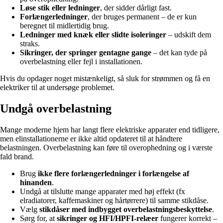
Løse stik eller ledninger
, der sidder dårligt fast.
Forlængerledninger
, der bruges permanent – de er kun
beregnet til midlertidig brug.
Ledninger med knæk eller slidte isoleringer
– udskift dem
straks.
Sikringer, der springer gentagne gange
– det kan tyde på
overbelastning eller fejl i installationen.
Hvis du opdager noget mistænkeligt, så sluk for strømmen og få en
elektriker til at undersøge problemet.
Undgå overbelastning
Mange moderne hjem har langt flere elektriske apparater end tidligere,
men elinstallationerne er ikke altid opdateret til at håndtere
belastningen. Overbelastning kan føre til overophedning og i værste
fald brand.
Brug
ikke flere forlængerledninger i forlængelse af
hinanden
.
Undgå at tilslutte mange apparater med høj effekt (fx
elradiatorer, kaffemaskiner og hårtørrere) til samme stikdåse.
Vælg
stikdåser med indbygget overbelastningsbeskyttelse
.
Sørg for, at
sikringer og HFI/HPFI-relæer
fungerer korrekt –