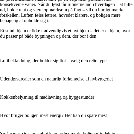
konsekvente vaner. Når du først får rutinerne ind i hverdagen – at lufte
ud, holde rent og være opmærksom på fugt – vil du hurtigt mærke
forskellen. Luften føles lettere, hovedet klarere, og boligen mere
behagelig at opholde sig i.
Et sundt hjem er ikke nødvendigvis et nyt hjem – det er et hjem, hvor
du passer på både bygningen og dem, der bor i den.
Loftbeklædning, der holder sig flot – vælg den rette type
Udendørsarealer som en naturlig forlængelse af nybyggeriet
Køkkenbelysning til madlavning og hyggestunder
Hvor bruger boligen mest energi? Her kan du spare mest
Små vaner, stor forskel: Sådan forbedrer du boligens indeklima