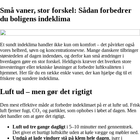
Små vaner, stor forskel: Sådan forbedrer
du boligens indeklima
Et sundt indeklima handler ikke kun om komfort – det påvirker også
vores helbred, søvn og koncentrationsevne. Mange danskere tilbringer
størstedelen af dagen indendørs, og derfor kan små ændringer i
hverdagen gøre en stor forskel. Heldigvis kræver det hverken store
investeringer eller tekniske løsninger at forbedre luftkvaliteten i
hjemmet. Her får du en række enkle vaner, der kan hjælpe dig til et
friskere og sundere indeklima.
Luft ud – men gør det rigtigt
Den mest effektive måde at forbedre indeklimaet på er at lufte ud. Frisk
luft fjerner fugt, CO₂ og partikler, som ophobes i løbet af dagen. Men
det handler om at gøre det rigtigt.
Luft ud tre gange dagligt
i 5–10 minutter med gennemtræk.
Det giver et hurtigt luftskifte uden at køle vægge og møbler ned.
Undgå at lade vinduer stå på klem hele dagen
, især i