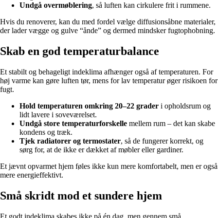
Undgå overmøblering
, så luften kan cirkulere frit i rummene.
Hvis du renoverer, kan du med fordel vælge diffusionsåbne materialer,
der lader vægge og gulve “ånde” og dermed mindsker fugtophobning.
Skab en god temperaturbalance
Et stabilt og behageligt indeklima afhænger også af temperaturen. For
høj varme kan gøre luften tør, mens for lav temperatur øger risikoen for
fugt.
Hold temperaturen omkring 20–22 grader
i opholdsrum og
lidt lavere i soveværelset.
Undgå store temperaturforskelle
mellem rum – det kan skabe
kondens og træk.
Tjek radiatorer og termostater
, så de fungerer korrekt, og
sørg for, at de ikke er dækket af møbler eller gardiner.
Et jævnt opvarmet hjem føles ikke kun mere komfortabelt, men er også
mere energieffektivt.
Små skridt mod et sundere hjem
Et godt indeklima skabes ikke på én dag, men gennem små,