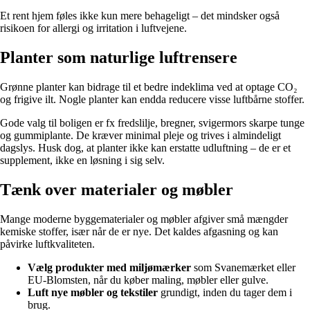
Et rent hjem føles ikke kun mere behageligt – det mindsker også
risikoen for allergi og irritation i luftvejene.
Planter som naturlige luftrensere
Grønne planter kan bidrage til et bedre indeklima ved at optage CO₂
og frigive ilt. Nogle planter kan endda reducere visse luftbårne stoffer.
Gode valg til boligen er fx fredslilje, bregner, svigermors skarpe tunge
og gummiplante. De kræver minimal pleje og trives i almindeligt
dagslys. Husk dog, at planter ikke kan erstatte udluftning – de er et
supplement, ikke en løsning i sig selv.
Tænk over materialer og møbler
Mange moderne byggematerialer og møbler afgiver små mængder
kemiske stoffer, især når de er nye. Det kaldes afgasning og kan
påvirke luftkvaliteten.
Vælg produkter med miljømærker
som Svanemærket eller
EU-Blomsten, når du køber maling, møbler eller gulve.
Luft nye møbler og tekstiler
grundigt, inden du tager dem i
brug.