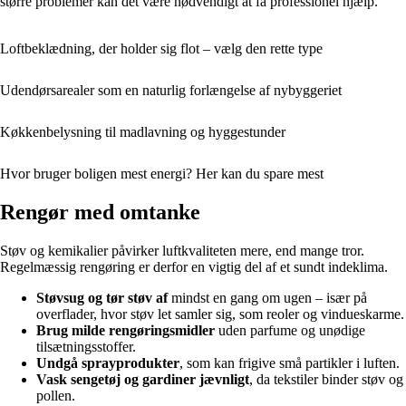
større problemer kan det være nødvendigt at få professionel hjælp.
Loftbeklædning, der holder sig flot – vælg den rette type
Udendørsarealer som en naturlig forlængelse af nybyggeriet
Køkkenbelysning til madlavning og hyggestunder
Hvor bruger boligen mest energi? Her kan du spare mest
Rengør med omtanke
Støv og kemikalier påvirker luftkvaliteten mere, end mange tror.
Regelmæssig rengøring er derfor en vigtig del af et sundt indeklima.
Støvsug og tør støv af
mindst en gang om ugen – især på
overflader, hvor støv let samler sig, som reoler og vindueskarme.
Brug milde rengøringsmidler
uden parfume og unødige
tilsætningsstoffer.
Undgå sprayprodukter
, som kan frigive små partikler i luften.
Vask sengetøj og gardiner jævnligt
, da tekstiler binder støv og
pollen.