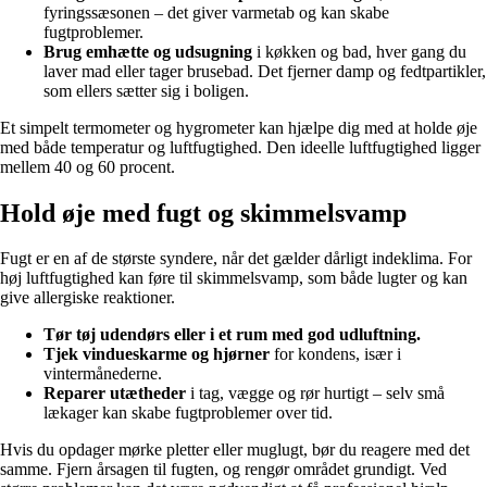
fyringssæsonen – det giver varmetab og kan skabe
fugtproblemer.
Brug emhætte og udsugning
i køkken og bad, hver gang du
laver mad eller tager brusebad. Det fjerner damp og fedtpartikler,
som ellers sætter sig i boligen.
Et simpelt termometer og hygrometer kan hjælpe dig med at holde øje
med både temperatur og luftfugtighed. Den ideelle luftfugtighed ligger
mellem 40 og 60 procent.
Hold øje med fugt og skimmelsvamp
Fugt er en af de største syndere, når det gælder dårligt indeklima. For
høj luftfugtighed kan føre til skimmelsvamp, som både lugter og kan
give allergiske reaktioner.
Tør tøj udendørs eller i et rum med god udluftning.
Tjek vindueskarme og hjørner
for kondens, især i
vintermånederne.
Reparer utætheder
i tag, vægge og rør hurtigt – selv små
lækager kan skabe fugtproblemer over tid.
Hvis du opdager mørke pletter eller muglugt, bør du reagere med det
samme. Fjern årsagen til fugten, og rengør området grundigt. Ved