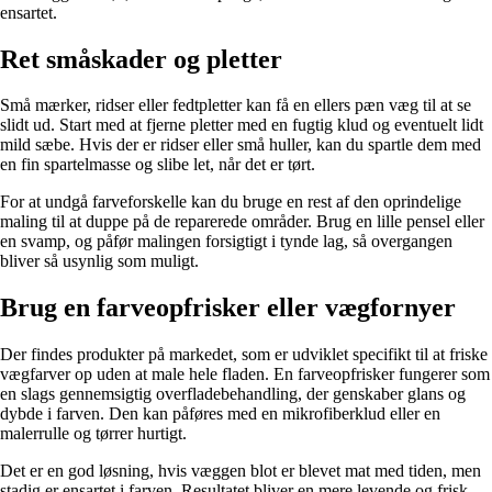
ensartet.
Ret småskader og pletter
Små mærker, ridser eller fedtpletter kan få en ellers pæn væg til at se
slidt ud. Start med at fjerne pletter med en fugtig klud og eventuelt lidt
mild sæbe. Hvis der er ridser eller små huller, kan du spartle dem med
en fin spartelmasse og slibe let, når det er tørt.
For at undgå farveforskelle kan du bruge en rest af den oprindelige
maling til at duppe på de reparerede områder. Brug en lille pensel eller
en svamp, og påfør malingen forsigtigt i tynde lag, så overgangen
bliver så usynlig som muligt.
Brug en farveopfrisker eller vægfornyer
Der findes produkter på markedet, som er udviklet specifikt til at friske
vægfarver op uden at male hele fladen. En farveopfrisker fungerer som
en slags gennemsigtig overfladebehandling, der genskaber glans og
dybde i farven. Den kan påføres med en mikrofiberklud eller en
malerrulle og tørrer hurtigt.
Det er en god løsning, hvis væggen blot er blevet mat med tiden, men
stadig er ensartet i farven. Resultatet bliver en mere levende og frisk