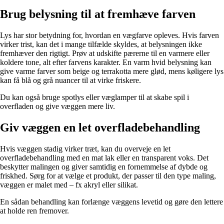
Brug belysning til at fremhæve farven
Lys har stor betydning for, hvordan en vægfarve opleves. Hvis farven
virker trist, kan det i mange tilfælde skyldes, at belysningen ikke
fremhæver den rigtigt. Prøv at udskifte pærerne til en varmere eller
koldere tone, alt efter farvens karakter. En varm hvid belysning kan
give varme farver som beige og terrakotta mere glød, mens køligere lys
kan få blå og grå nuancer til at virke friskere.
Du kan også bruge spotlys eller væglamper til at skabe spil i
overfladen og give væggen mere liv.
Giv væggen en let overfladebehandling
Hvis væggen stadig virker træt, kan du overveje en let
overfladebehandling med en mat lak eller en transparent voks. Det
beskytter malingen og giver samtidig en fornemmelse af dybde og
friskhed. Sørg for at vælge et produkt, der passer til den type maling,
væggen er malet med – fx akryl eller silikat.
En sådan behandling kan forlænge væggens levetid og gøre den lettere
at holde ren fremover.