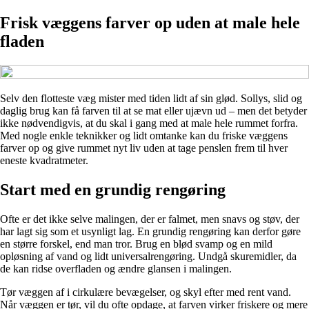
Frisk væggens farver op uden at male hele
fladen
Selv den flotteste væg mister med tiden lidt af sin glød. Sollys, slid og
daglig brug kan få farven til at se mat eller ujævn ud – men det betyder
ikke nødvendigvis, at du skal i gang med at male hele rummet forfra.
Med nogle enkle teknikker og lidt omtanke kan du friske væggens
farver op og give rummet nyt liv uden at tage penslen frem til hver
eneste kvadratmeter.
Start med en grundig rengøring
Ofte er det ikke selve malingen, der er falmet, men snavs og støv, der
har lagt sig som et usynligt lag. En grundig rengøring kan derfor gøre
en større forskel, end man tror. Brug en blød svamp og en mild
opløsning af vand og lidt universalrengøring. Undgå skuremidler, da
de kan ridse overfladen og ændre glansen i malingen.
Tør væggen af i cirkulære bevægelser, og skyl efter med rent vand.
Når væggen er tør, vil du ofte opdage, at farven virker friskere og mere