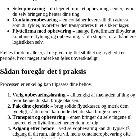
Selvopbevaring
– du lejer et rum i et opbevaringscenter, hvor
du selv bringer og henter dine ting.
Containeropbevaring
– en container leveres til din adresse,
som du fylder, hvorefter den transporteres til et sikkert lager.
Flyttefirma med opbevaring
– mange flyttefirmaer tilbyder at
kombinere flytning og opbevaring, så du slipper for at håndtere
logistikken selv.
Fælles for dem alle er, at de giver dig fleksibilitet og tryghed i en
periode, hvor meget andet kan føles uoverskueligt.
Sådan foregår det i praksis
Processen er enkel og kan tilpasses dine behov:
Vælg opbevaringsløsning
– afhængigt af mængden af ting og
hvor længe du skal bruge pladsen.
Pak dine ejendele
– brug solide flyttekasser, og mærk dem
tydeligt, så du nemt kan finde det, du skal bruge senere.
Transport og opbevaring
– enten bringer du selv tingene til
lageret, eller flyttefirmaet henter dem for dig.
Adgang efter behov
– ved selvopbevaring kan du typisk få
adgang til dit rum, når du vil, mens containeropbevaring ofte