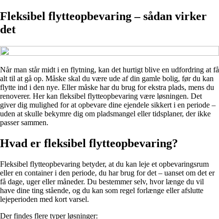
Fleksibel flytteopbevaring – sådan virker
det
Når man står midt i en flytning, kan det hurtigt blive en udfordring at få
alt til at gå op. Måske skal du være ude af din gamle bolig, før du kan
flytte ind i den nye. Eller måske har du brug for ekstra plads, mens du
renoverer. Her kan fleksibel flytteopbevaring være løsningen. Det
giver dig mulighed for at opbevare dine ejendele sikkert i en periode –
uden at skulle bekymre dig om pladsmangel eller tidsplaner, der ikke
passer sammen.
Hvad er fleksibel flytteopbevaring?
Fleksibel flytteopbevaring betyder, at du kan leje et opbevaringsrum
eller en container i den periode, du har brug for det – uanset om det er
få dage, uger eller måneder. Du bestemmer selv, hvor længe du vil
have dine ting stående, og du kan som regel forlænge eller afslutte
lejeperioden med kort varsel.
Der findes flere typer løsninger: