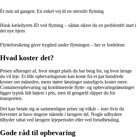
Ét rum ad gangen: En enkel vej til en stressfri flytning
Husk kæledyrets ID ved flytning – sådan sikrer du en problemfri start i
det nye hjem
Flytteforsikring giver tryghed under flytningen – her er fordelene
Hvad koster det?
Prisen afhænger af, hvor meget plads du har brug for, og hvor længe
du vil leje. Et lille opbevaringsrum kan koste fra et par hundrede
kroner om måneden, mens større løsninger naturligvis koster mere.
Containeropbevaring og kombinerede flytte- og opbevaringsløsninger
ligger typisk lidt højere i pris, men til gengæld slipper du for
transporten.
Det kan betale sig at sammenligne priser og vilkår – især hvis du
forventer at have tingene stående i længere tid. Nogle udbydere
tilbyder rabat ved længere lejeperioder eller ved forudbetaling.
Gode råd til opbevaring