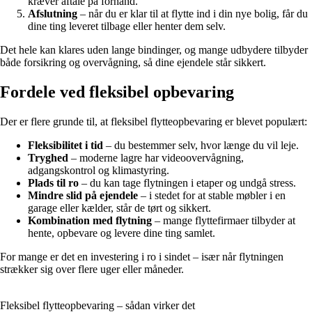
kræver aftale på forhånd.
Afslutning
– når du er klar til at flytte ind i din nye bolig, får du
dine ting leveret tilbage eller henter dem selv.
Det hele kan klares uden lange bindinger, og mange udbydere tilbyder
både forsikring og overvågning, så dine ejendele står sikkert.
Fordele ved fleksibel opbevaring
Der er flere grunde til, at fleksibel flytteopbevaring er blevet populært:
Fleksibilitet i tid
– du bestemmer selv, hvor længe du vil leje.
Tryghed
– moderne lagre har videoovervågning,
adgangskontrol og klimastyring.
Plads til ro
– du kan tage flytningen i etaper og undgå stress.
Mindre slid på ejendele
– i stedet for at stable møbler i en
garage eller kælder, står de tørt og sikkert.
Kombination med flytning
– mange flyttefirmaer tilbyder at
hente, opbevare og levere dine ting samlet.
For mange er det en investering i ro i sindet – især når flytningen
strækker sig over flere uger eller måneder.
Fleksibel flytteopbevaring – sådan virker det