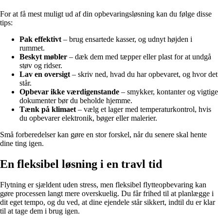
For at få mest muligt ud af din opbevaringsløsning kan du følge disse
tips:
Pak effektivt
– brug ensartede kasser, og udnyt højden i
rummet.
Beskyt møbler
– dæk dem med tæpper eller plast for at undgå
støv og ridser.
Lav en oversigt
– skriv ned, hvad du har opbevaret, og hvor det
står.
Opbevar ikke værdigenstande
– smykker, kontanter og vigtige
dokumenter bør du beholde hjemme.
Tænk på klimaet
– vælg et lager med temperaturkontrol, hvis
du opbevarer elektronik, bøger eller malerier.
Små forberedelser kan gøre en stor forskel, når du senere skal hente
dine ting igen.
En fleksibel løsning i en travl tid
Flytning er sjældent uden stress, men fleksibel flytteopbevaring kan
gøre processen langt mere overskuelig. Du får frihed til at planlægge i
dit eget tempo, og du ved, at dine ejendele står sikkert, indtil du er klar
til at tage dem i brug igen.