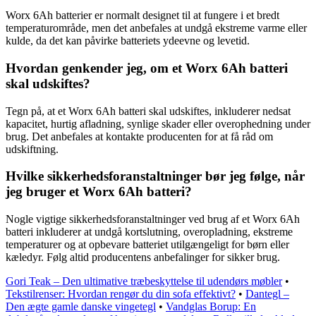
Worx 6Ah batterier er normalt designet til at fungere i et bredt
temperaturområde, men det anbefales at undgå ekstreme varme eller
kulde, da det kan påvirke batteriets ydeevne og levetid.
Hvordan genkender jeg, om et Worx 6Ah batteri
skal udskiftes?
Tegn på, at et Worx 6Ah batteri skal udskiftes, inkluderer nedsat
kapacitet, hurtig afladning, synlige skader eller overophedning under
brug. Det anbefales at kontakte producenten for at få råd om
udskiftning.
Hvilke sikkerhedsforanstaltninger bør jeg følge, når
jeg bruger et Worx 6Ah batteri?
Nogle vigtige sikkerhedsforanstaltninger ved brug af et Worx 6Ah
batteri inkluderer at undgå kortslutning, overopladning, ekstreme
temperaturer og at opbevare batteriet utilgængeligt for børn eller
kæledyr. Følg altid producentens anbefalinger for sikker brug.
Gori Teak – Den ultimative træbeskyttelse til udendørs møbler
•
Tekstilrenser: Hvordan rengør du din sofa effektivt?
•
Dantegl –
Den ægte gamle danske vingetegl
•
Vandglas Borup: En