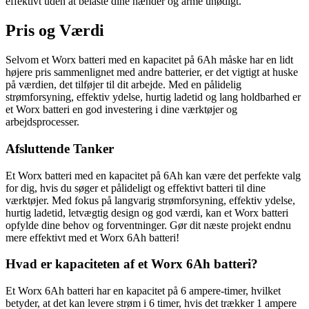
effektivt uden at belaste dine hænder og arme unødigt.
Pris og Værdi
Selvom et Worx batteri med en kapacitet på 6Ah måske har en lidt
højere pris sammenlignet med andre batterier, er det vigtigt at huske
på værdien, det tilføjer til dit arbejde. Med en pålidelig
strømforsyning, effektiv ydelse, hurtig ladetid og lang holdbarhed er
et Worx batteri en god investering i dine værktøjer og
arbejdsprocesser.
Afsluttende Tanker
Et Worx batteri med en kapacitet på 6Ah kan være det perfekte valg
for dig, hvis du søger et pålideligt og effektivt batteri til dine
værktøjer. Med fokus på langvarig strømforsyning, effektiv ydelse,
hurtig ladetid, letvægtig design og god værdi, kan et Worx batteri
opfylde dine behov og forventninger. Gør dit næste projekt endnu
mere effektivt med et Worx 6Ah batteri!
Hvad er kapaciteten af ​​et Worx 6Ah batteri?
Et Worx 6Ah batteri har en kapacitet på 6 ampere-timer, hvilket
betyder, at det kan levere strøm i 6 timer, hvis det trækker 1 ampere