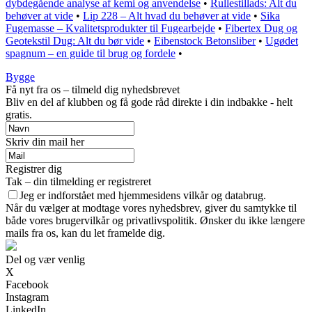
dybdegående analyse af kemi og anvendelse
•
Rullestillads: Alt du
behøver at vide
•
Lip 228 – Alt hvad du behøver at vide
•
Sika
Fugemasse – Kvalitetsprodukter til Fugearbejde
•
Fibertex Dug og
Geotekstil Dug: Alt du bør vide
•
Eibenstock Betonsliber
•
Ugødet
spagnum – en guide til brug og fordele
•
Bygge
Få nyt fra os – tilmeld dig nyhedsbrevet
Bliv en del af klubben og få gode råd direkte i din indbakke - helt
gratis.
Skriv din mail her
Registrer dig
Tak – din tilmelding er registreret
Jeg er indforstået med hjemmesidens vilkår og databrug.
Når du vælger at modtage vores nyhedsbrev, giver du samtykke til
både vores brugervilkår og privatlivspolitik. Ønsker du ikke længere
mails fra os, kan du let framelde dig.
Del og vær venlig
X
Facebook
Instagram
LinkedIn