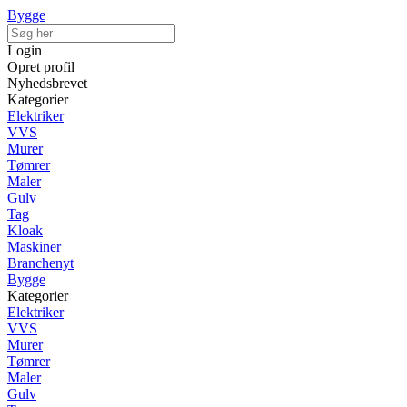
Bygge
Login
Opret profil
Nyhedsbrevet
Kategorier
Elektriker
VVS
Murer
Tømrer
Maler
Gulv
Tag
Kloak
Maskiner
Branchenyt
Bygge
Kategorier
Elektriker
VVS
Murer
Tømrer
Maler
Gulv