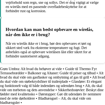
vejrforhold som regn, sne og sollys. Det er dog vigtigt at vælge
en wirelås med en passende overfladebeskyttelse for at
forhindre rust og korrosion.
Hvordan kan man bedst opbevare en wirelås,
når den ikke er i brug?
Når en wirelås ikke er i brug, bør den opbevares et tørt og
sikkert sted væk fra ekstreme temperaturer og fugt. Det
anbefales også at opbevare wirelåsen låst eller sikret for at
forhindre uautoriseret adgang.
Grøn Umbra: Alt hvad du behøver at vide
•
Guide til Thermo Fyr
Terrassebrædder
•
Balkoner og Altaner: Guide til priser og tilbud
•
Alt
hvad du skal vide om gasflasker og ombytning af gas til grill
•
Alt hvad
du skal vide om støbekrydsfiner til trailerplade
•
Glasdøre: Et elegant
og funktionelt valg til både indendørs og udendørs brug
•
Alt, du skal
vide om træbeton og dets anvendelse
•
Sikkerhedsstøvler: Beskyt dine
fødder med kvalitetssko
•
Dørstopper: Gør dit udendørs liv nemmere
med de rette dørholdere
•
Bladhængsel – Alt, du skal vide om
bladhængsler
•