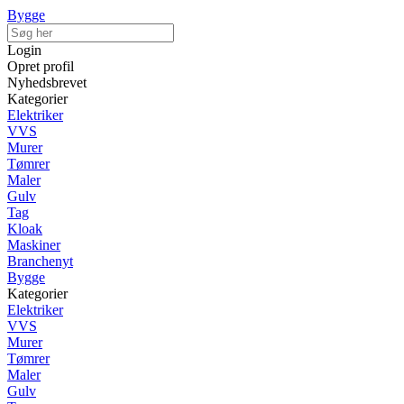
Bygge
Login
Opret profil
Nyhedsbrevet
Kategorier
Elektriker
VVS
Murer
Tømrer
Maler
Gulv
Tag
Kloak
Maskiner
Branchenyt
Bygge
Kategorier
Elektriker
VVS
Murer
Tømrer
Maler
Gulv