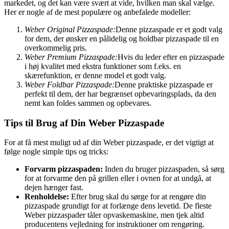
markedet, og det kan være svært at vide, hvilken man skal vælge.
Her er nogle af de mest populære og anbefalede modeller:
Weber Original Pizzaspade:
Denne pizzaspade er et godt valg
for dem, der ønsker en pålidelig og holdbar pizzaspade til en
overkommelig pris.
Weber Premium Pizzaspade:
Hvis du leder efter en pizzaspade
i høj kvalitet med ekstra funktioner som f.eks. en
skærefunktion, er denne model et godt valg.
Weber Foldbar Pizzaspade:
Denne praktiske pizzaspade er
perfekt til dem, der har begrænset opbevaringsplads, da den
nemt kan foldes sammen og opbevares.
Tips til Brug af Din Weber Pizzaspade
For at få mest muligt ud af din Weber pizzaspade, er det vigtigt at
følge nogle simple tips og tricks:
Forvarm pizzaspaden:
Inden du bruger pizzaspaden, så sørg
for at forvarme den på grillen eller i ovnen for at undgå, at
dejen hænger fast.
Renholdelse:
Efter brug skal du sørge for at rengøre din
pizzaspade grundigt for at forlænge dens levetid. De fleste
Weber pizzaspader tåler opvaskemaskine, men tjek altid
producentens vejledning for instruktioner om rengøring.