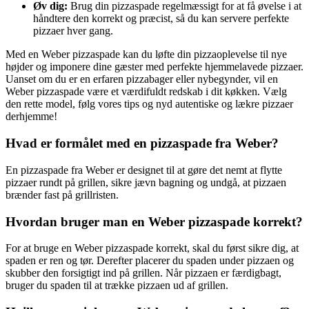
Øv dig:
Brug din pizzaspade regelmæssigt for at få øvelse i at
håndtere den korrekt og præcist, så du kan servere perfekte
pizzaer hver gang.
Med en Weber pizzaspade kan du løfte din pizzaoplevelse til nye
højder og imponere dine gæster med perfekte hjemmelavede pizzaer.
Uanset om du er en erfaren pizzabager eller nybegynder, vil en
Weber pizzaspade være et værdifuldt redskab i dit køkken. Vælg
den rette model, følg vores tips og nyd autentiske og lækre pizzaer
derhjemme!
Hvad er formålet med en pizzaspade fra Weber?
En pizzaspade fra Weber er designet til at gøre det nemt at flytte
pizzaer rundt på grillen, sikre jævn bagning og undgå, at pizzaen
brænder fast på grillristen.
Hvordan bruger man en Weber pizzaspade korrekt?
For at bruge en Weber pizzaspade korrekt, skal du først sikre dig, at
spaden er ren og tør. Derefter placerer du spaden under pizzaen og
skubber den forsigtigt ind på grillen. Når pizzaen er færdigbagt,
bruger du spaden til at trække pizzaen ud af grillen.