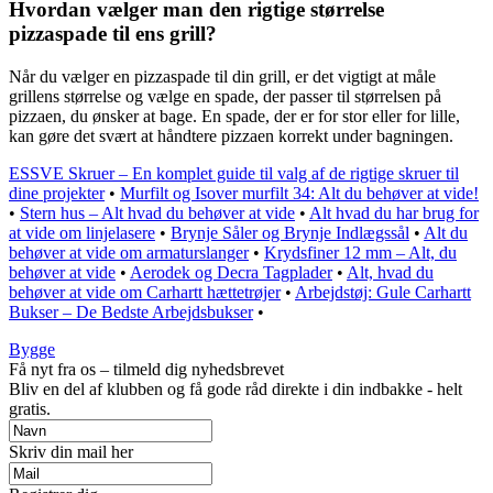
Hvordan vælger man den rigtige størrelse
pizzaspade til ens grill?
Når du vælger en pizzaspade til din grill, er det vigtigt at måle
grillens størrelse og vælge en spade, der passer til størrelsen på
pizzaen, du ønsker at bage. En spade, der er for stor eller for lille,
kan gøre det svært at håndtere pizzaen korrekt under bagningen.
ESSVE Skruer – En komplet guide til valg af de rigtige skruer til
dine projekter
•
Murfilt og Isover murfilt 34: Alt du behøver at vide!
•
Stern hus – Alt hvad du behøver at vide
•
Alt hvad du har brug for
at vide om linjelasere
•
Brynje Såler og Brynje Indlægssål
•
Alt du
behøver at vide om armaturslanger
•
Krydsfiner 12 mm – Alt, du
behøver at vide
•
Aerodek og Decra Tagplader
•
Alt, hvad du
behøver at vide om Carhartt hættetrøjer
•
Arbejdstøj: Gule Carhartt
Bukser – De Bedste Arbejdsbukser
•
Bygge
Få nyt fra os – tilmeld dig nyhedsbrevet
Bliv en del af klubben og få gode råd direkte i din indbakke - helt
gratis.
Skriv din mail her