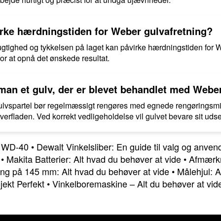
irke hærdningstiden for Weber gulvafretning?
ugtighed og tykkelsen på laget kan påvirke hærdningstiden for We
 for at opnå det ønskede resultat.
man et gulv, der er blevet behandlet med Weber
ulvspartel bør regelmæssigt rengøres med egnede rengøringsmi
erfladen. Ved korrekt vedligeholdelse vil gulvet bevare sit ud
m WD-40
•
Dewalt Vinkelsliber: En guide til valg og anven
•
Makita Batterier: Alt hvad du behøver at vide
•
Afmærkni
ring på 145 mm: Alt hvad du behøver at vide
•
Målehjul: A
ekt Perfekt
•
Vinkelboremaskine – Alt du behøver at vid