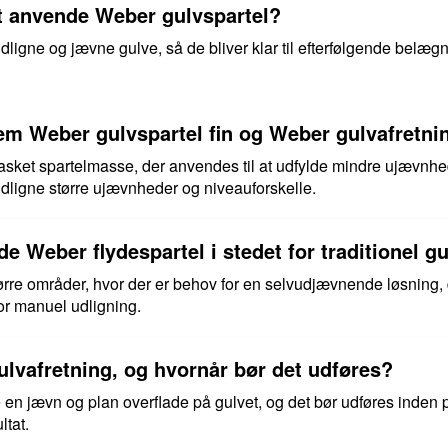
t anvende Weber gulvspartel?
dligne og jævne gulve, så de bliver klar til efterfølgende belægn
lem Weber gulvspartel fin og Weber gulvafretni
masket spartelmasse, der anvendes til at udfylde mindre ujævnh
 udligne større ujævnheder og niveauforskelle.
 Weber flydespartel i stedet for traditionel gu
større områder, hvor der er behov for en selvudjævnende løsning
or manuel udligning.
lvafretning, og hvornår bør det udføres?
e en jævn og plan overflade på gulvet, og det bør udføres inden 
ltat.