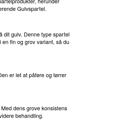
spartelprodukter, herunder
erende Gulvspartel.
 dit gulv. Denne type spartel
en fin og grov variant, så du
en er let at påføre og tørrer
g. Med dens grove konsistens
 videre behandling.