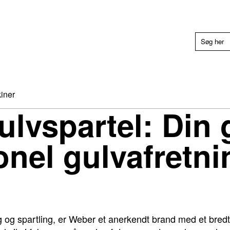
iner
lvspartel: Din g
onel gulvafretni
g og spartling, er Weber et anerkendt brand med et bredt 