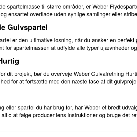
nde spartelmasse til større områder, er Weber Flydespart
 og ensartet overflade uden synlige samlinger eller stribe
de Gulvspartel
tel er den ultimative løsning, når du ønsker en perfekt
 for spartelmassen at udfylde alle typer ujævnheder og sk
Hurtig
for dit projekt, bør du overveje Weber Gulvafretning Hu
hed for at fortsætte med den næste fase af dit gulvprojek
g eller spartel du har brug for, har Weber et bredt udval
id at følge producentens instruktioner og bruge det rett