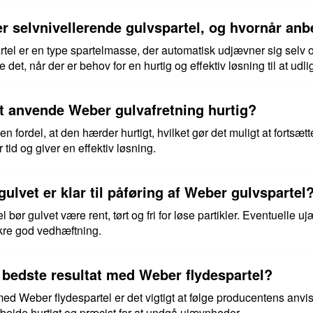
selvnivellerende gulvspartel, og hvornår anbe
tel er en type spartelmasse, der automatisk udjævner sig selv o
det, når der er behov for en hurtig og effektiv løsning til at udli
at anvende Weber gulvafretning hurtig?
n fordel, at den hærder hurtigt, hvilket gør det muligt at fortsæt
 tid og giver en effektiv løsning.
ulvet er klar til påføring af Weber gulvspartel
 bør gulvet være rent, tørt og fri for løse partikler. Eventuelle
ikre god vedhæftning.
bedste resultat med Weber flydespartel?
med Weber flydespartel er det vigtigt at følge producentens anvis
bejde hurtigt og præcist for at undgå ujævnheder.