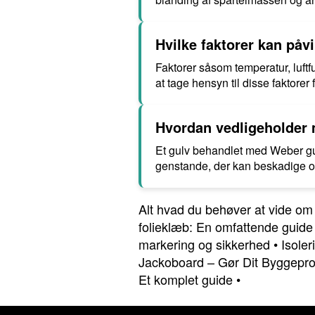
Hvilke faktorer kan påv
Faktorer såsom temperatur, luftf
at tage hensyn til disse faktorer
Hvordan vedligeholder 
Et gulv behandlet med Weber g
genstande, der kan beskadige ov
Alt hvad du behøver at vide o
folieklæb: En omfattende guide
markering og sikkerhed
•
Isole
Jackoboard – Gør Dit Byggeproj
Et komplet guide
•