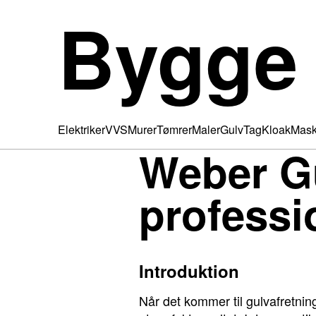
Bygge
Elektriker
VVS
Murer
Tømrer
Maler
Gulv
Tag
Kloak
Mask
Weber Gu
professi
Introduktion
Når det kommer til gulvafretnin