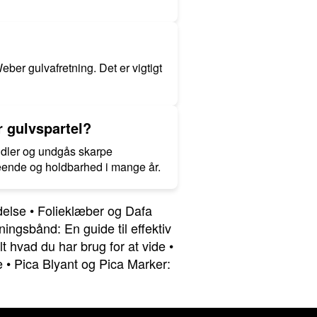
ber gulvafretning. Det er vigtigt
 gulvspartel?
dler og undgås skarpe
seende og holdbarhed i mange år.
delse
•
Folieklæber og Dafa
ngsbånd: En guide til effektiv
lt hvad du har brug for at vide
•
e
•
Pica Blyant og Pica Marker: