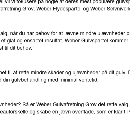
ikel vil vi fokusere på nogle af deres mest populære gulv
fretning Grov, Weber Flydespartel og Weber Selvnivell
valg, når du har behov for at jævne mindre ujævnheder på
et glat og ensartet resultat. Weber Gulvspartel kommer i 
 til dit behov.
t til at rette mindre skader og ujævnheder på dit gulv. D
d din gulvbehandling med minimal ventetid.
jævnheder? Så er Weber Gulvafretning Grov det rette val
eauforskelle og skabe en jævn overflade, som er klar til