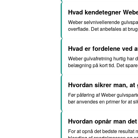
Hvad kendetegner Weber 
Weber selvnivellerende gulvspar
overflade. Det anbefales at bruge 
Hvad er fordelene ved 
Weber gulvafretning hurtig har de
belægning på kort tid. Det sparer
Hvordan sikrer man, at g
Før påføring af Weber gulvspartel
bør anvendes en primer for at s
Hvordan opnår man det 
For at opnå det bedste resultat 
blanding af spartelmassen og ar