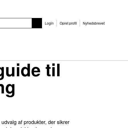
Login
Opret profil
Nyhedsbrevet
uide til
ng
udvalg af produkter, der sikrer