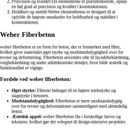
Præcision og kvalitet:
Da elementerne er præfabrikerede, opnås
en høj grad af præcision og kvalitet i konstruktionen.
Holdbart og stabilt:
Weber elementbeton er designet til at
opfylde de højeste standarder for holdbarhed og stabilitet i
konstruktioner.
Weber Fiberbeton
weber fiberbeton er en form for beton, der er forstærket med fibre,
hvilket giver materialet øget styrke og modstandsdygtighed over for
revner og deformering. Fiberbeton anvendes ofte til facadebeklædning,
vægbeklædning og andre arkitektoniske detaljer, hvor både æstetik og
funktionalitet er vigtige.
Fordele ved weber fiberbeton:
Øget styrke:
Fibrene bidrager til en højere trækstyrke og
slagstyrke i betonen.
Modstandsdygtighed:
Fiberbeton er mere modstandsdygtig
over for revner og deformationer sammenlignet med almindelig
beton.
Æstetisk appel:
weber fiberbeton fås i forskellige farver og
teksturer, hvilket gør det velegnet til design-intensive projekter.