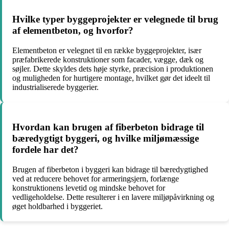
Hvilke typer byggeprojekter er velegnede til brug
af elementbeton, og hvorfor?
Elementbeton er velegnet til en række byggeprojekter, især
præfabrikerede konstruktioner som facader, vægge, dæk og
søjler. Dette skyldes dets høje styrke, præcision i produktionen
og muligheden for hurtigere montage, hvilket gør det ideelt til
industrialiserede byggerier.
Hvordan kan brugen af fiberbeton bidrage til
bæredygtigt byggeri, og hvilke miljømæssige
fordele har det?
Brugen af fiberbeton i byggeri kan bidrage til bæredygtighed
ved at reducere behovet for armeringsjern, forlænge
konstruktionens levetid og mindske behovet for
vedligeholdelse. Dette resulterer i en lavere miljøpåvirkning og
øget holdbarhed i byggeriet.