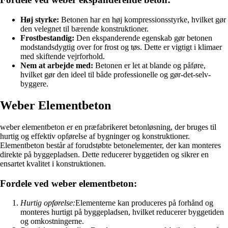
Høj styrke:
Betonen har en høj kompressionsstyrke, hvilket gør
den velegnet til bærende konstruktioner.
Frostbestandig:
Den ekspanderende egenskab gør betonen
modstandsdygtig over for frost og tøs. Dette er vigtigt i klimaer
med skiftende vejrforhold.
Nem at arbejde med:
Betonen er let at blande og påføre,
hvilket gør den ideel til både professionelle og gør-det-selv-
byggere.
Weber Elementbeton
weber elementbeton er en præfabrikeret betonløsning, der bruges til
hurtig og effektiv opførelse af bygninger og konstruktioner.
Elementbeton består af forudstøbte betonelementer, der kan monteres
direkte på byggepladsen. Dette reducerer byggetiden og sikrer en
ensartet kvalitet i konstruktionen.
Fordele ved weber elementbeton:
Hurtig opførelse:
Elementerne kan produceres på forhånd og
monteres hurtigt på byggepladsen, hvilket reducerer byggetiden
og omkostningerne.