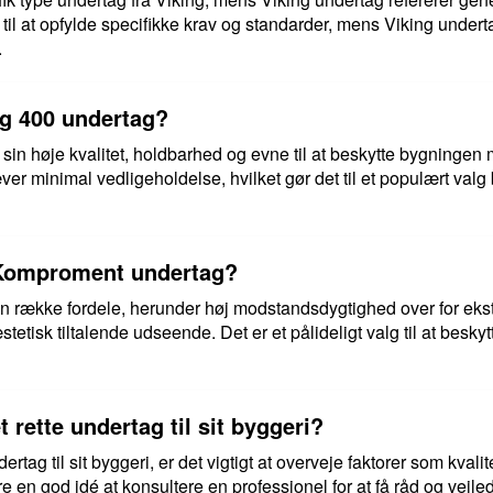
til at opfylde specifikke krav og standarder, mens Viking underta
.
g 400 undertag?
 sin høje kvalitet, holdbarhed og evne til at beskytte bygningen 
ræver minimal vedligeholdelse, hvilket gør det til et populært valg
r Komproment undertag?
 række fordele, herunder høj modstandsdygtighed over for ekstr
tetisk tiltalende udseende. Det er et pålideligt valg til at besk
rette undertag til sit byggeri?
tag til sit byggeri, er det vigtigt at overveje faktorer som kvalite
e en god idé at konsultere en professionel for at få råd og vej