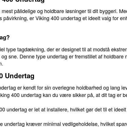
mest pålidelige og holdbare løsninger til dit byggeri. Me
 påvirkning, er Viking 400 undertag et ideelt valg for en
tag?
el type tagdækning, der er designet til at modstå ekstre
 og sne. Denne type undertag er fremstillet af holdbare m
m.
00 Undertag
dertag er kendt for sin overlegne holdbarhed og lang lev
ing 400 undertag kan du være sikker på, at dit tag er b
0 undertag er let at installere, hvilket gør det til et idee
e undertag kræver minimal vedligeholdelse, hvilket spare