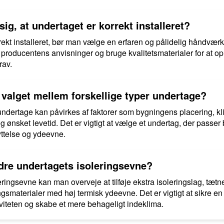
ig, at undertaget er korrekt installeret?
orrekt installeret, bør man vælge en erfaren og pålidelig håndvær
e producentens anvisninger og bruge kvalitetsmaterialer for at opn
rav.
r valget mellem forskellige typer undertage?
undertage kan påvirkes af faktorer som bygningens placering, kl
 ønsket levetid. Det er vigtigt at vælge et undertag, der passer 
yttelse og ydeevne.
re undertagets isoleringsevne?
eringsevne kan man overveje at tilføje ekstra isoleringslag, tætn
smaterialer med høj termisk ydeevne. Det er vigtigt at sikre en e
iviteten og skabe et mere behageligt indeklima.