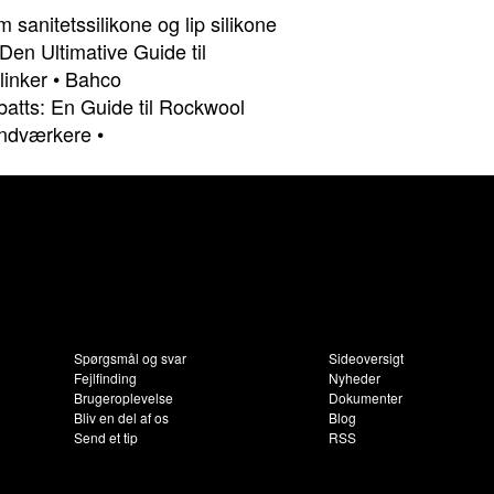
 sanitetssilikone og lip silikone
Den Ultimative Guide til
linker
•
Bahco
atts: En Guide til Rockwool
Håndværkere
•
Spørgsmål og svar
Sideoversigt
Fejlfinding
Nyheder
Brugeroplevelse
Dokumenter
Bliv en del af os
Blog
Send et tip
RSS