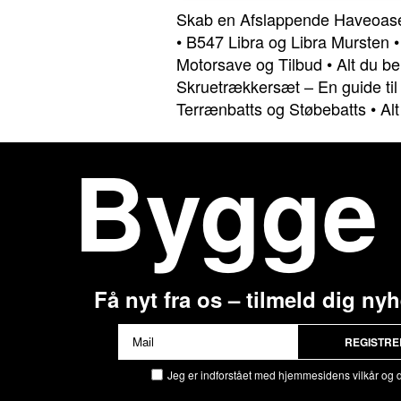
Skab en Afslappende Haveoas
•
B547 Libra og Libra Mursten
Motorsave og Tilbud
•
Alt du b
Skruetrækkersæt – En guide ti
Terrænbatts og Støbebatts
•
Al
Bygge
Få nyt fra os – tilmeld dig ny
REGISTRE
Jeg er indforstået med hjemmesidens vilkår og 