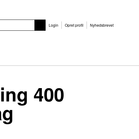
Login
Opret profil
Nyhedsbrevet
king 400
ag