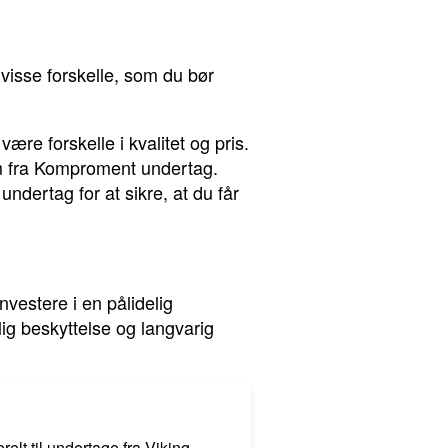
visse forskelle, som du bør
ære forskelle i kvalitet og pris.
em fra Komproment undertag.
ndertag for at sikre, at du får
vestere i en pålidelig
ig beskyttelse og langvarig
elt til undertage fra Viking.