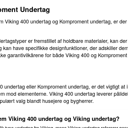
oment Undertag
em Viking 400 undertag og Komproment undertag, er der 
agstyper er fremstillet af holdbare materialer, kan der v
g kan have specifikke designfunktioner, der adskiller d
jekke garantivilkårene for både Viking 400 og Komproment u
undertag eller Komproment undertag, er det vigtigt at in
hjem mod elementerne. Viking 400 undertag leverer pålidel
opulært valg blandt husejere og bygherrer.
lem Viking 400 undertag og Viking undertag?
ik type undertag fra Viking, mens Viking undertag refererer gener