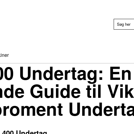
iner
00 Undertag: En
de Guide til Vi
roment Undert
g 400 Undertag