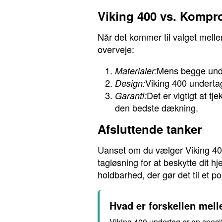
Viking 400 vs. Kompr
Når det kommer til valget mell
overveje:
Mens begge undert
Materialer:
Viking 400 underta
Design:
Det er vigtigt at t
Garanti:
den bedste dækning.
Afsluttende tanker
Uanset om du vælger Viking 400 
tagløsning for at beskytte dit 
holdbarhed, der gør det til et p
Hvad er forskellen mel
Viking 400 undertag er en specif