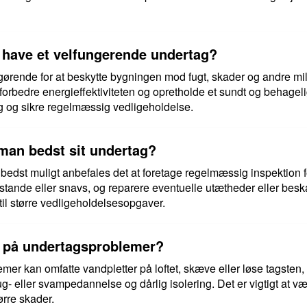
at have et velfungerende undertag?
gørende for at beskytte bygningen mod fugt, skader og andre mi
forbedre energieffektiviteten og opretholde et sundt og behageligt
tag og sikre regelmæssig vedligeholdelse.
man bedst sit undertag?
 bedst muligt anbefales det at foretage regelmæssig inspektion 
nstande eller snavs, og reparere eventuelle utætheder eller besk
 til større vedligeholdelsesopgaver.
n på undertagsproblemer?
mer kan omfatte vandpletter på loftet, skæve eller løse tagsten
g- eller svampedannelse og dårlig isolering. Det er vigtigt a
ørre skader.