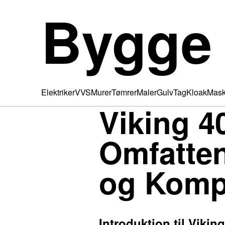
Bygge
Elektriker
VVS
Murer
Tømrer
Maler
Gulv
Tag
Kloak
Mask
Viking 4
Omfatten
og Komp
Introduktion til Vikin