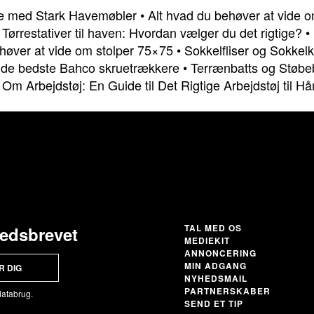
e med Stark Havemøbler
•
Alt hvad du behøver at vide om
•
Tørrestativer til haven: Hvordan vælger du det rigtige?
•
ehøver at vide om stolper 75×75
•
Sokkelfliser og Sokkelk
l de bedste Bahco skruetrækkere
•
Terrænbatts og Støbeb
t Om Arbejdstøj: En Guide til Det Rigtige Arbejdstøj til 
TAL MED OS
hedsbrevet
MEDIEKIT
ANNONCERING
MIN ADGANG
R DIG
NYHEDSMAIL
PARTNERSKABER
databrug.
SEND ET TIP