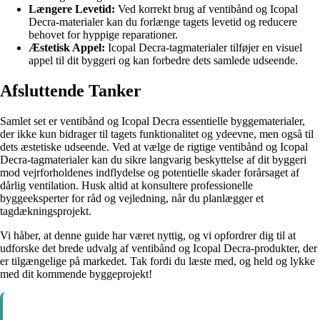
Længere Levetid:
Ved korrekt brug af ventibånd og Icopal
Decra-materialer kan du forlænge tagets levetid og reducere
behovet for hyppige reparationer.
Æstetisk Appel:
Icopal Decra-tagmaterialer tilføjer en visuel
appel til dit byggeri og kan forbedre dets samlede udseende.
Afsluttende Tanker
Samlet set er ventibånd og Icopal Decra essentielle byggematerialer,
der ikke kun bidrager til tagets funktionalitet og ydeevne, men også til
dets æstetiske udseende. Ved at vælge de rigtige ventibånd og Icopal
Decra-tagmaterialer kan du sikre langvarig beskyttelse af dit byggeri
mod vejrforholdenes indflydelse og potentielle skader forårsaget af
dårlig ventilation. Husk altid at konsultere professionelle
byggeeksperter for råd og vejledning, når du planlægger et
tagdækningsprojekt.
Vi håber, at denne guide har været nyttig, og vi opfordrer dig til at
udforske det brede udvalg af ventibånd og Icopal Decra-produkter, der
er tilgængelige på markedet. Tak fordi du læste med, og held og lykke
med dit kommende byggeprojekt!