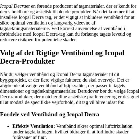
Icopal Decra
er en førende producent af tagmaterialer, der er kendt for
deres holdbare og æstetisk tiltalende produkter. Når det kommer til at
installere Icopal Decra-tag, er det vigtigt at inkludere ventibånd for at
sikre optimal ventilation og langvarig ydeevne af
tagdækningsmaterialerne. Ved korrekt anvendelse af ventibånd i
forbindelse med Icopal Decra-tag kan du forlænge tagets levetid og
reducere risikoen for potentielle skader.
Valg af det Rigtige Ventibånd og Icopal
Decra-Produkter
Når du vælger ventibånd og Icopal Decra-tagmaterialer til dit
byggeprojekt, er der flere vigtige faktorer, du skal overveje. Det er
afgørende at vælge ventibånd af høj kvalitet, der passer til tagets
dimensioner og tagdækningsmaterialer. Derudover bør du vælge Icopal
Decra-produkter, der matcher dine æstetiske præferencer og er designet
til at modstå de specifikke vejrforhold, dit tag vil blive udsat for.
Fordele ved Ventibånd og Icopal Decra
Effektiv Ventilation:
Ventibånd sikrer optimal luftcirkulation
under tagdækningen, hvilket bidrager til at forhindre skader
forårsaget af fugt.