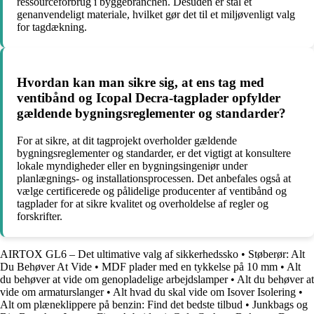
ressourceforbrug i byggebranchen. Desuden er stål et
genanvendeligt materiale, hvilket gør det til et miljøvenligt valg
for tagdækning.
Hvordan kan man sikre sig, at ens tag med
ventibånd og Icopal Decra-tagplader opfylder
gældende bygningsreglementer og standarder?
For at sikre, at dit tagprojekt overholder gældende
bygningsreglementer og standarder, er det vigtigt at konsultere
lokale myndigheder eller en bygningsingeniør under
planlægnings- og installationsprocessen. Det anbefales også at
vælge certificerede og pålidelige producenter af ventibånd og
tagplader for at sikre kvalitet og overholdelse af regler og
forskrifter.
AIRTOX GL6 – Det ultimative valg af sikkerhedssko
•
Støberør: Alt
Du Behøver At Vide
•
MDF plader med en tykkelse på 10 mm
•
Alt
du behøver at vide om genopladelige arbejdslamper
•
Alt du behøver at
vide om armaturslanger
•
Alt hvad du skal vide om Isover Isolering
•
Alt om plæneklippere på benzin: Find det bedste tilbud
•
Junkbags og