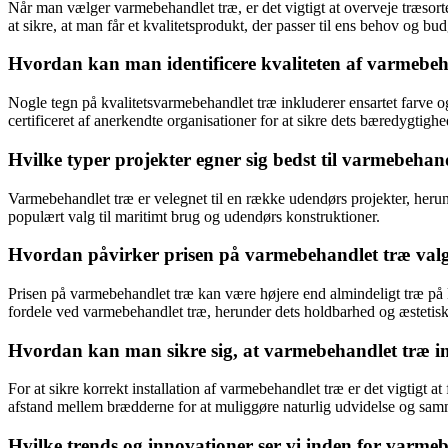
Når man vælger varmebehandlet træ, er det vigtigt at overveje træso
at sikre, at man får et kvalitetsprodukt, der passer til ens behov og bud
Hvordan kan man identificere kvaliteten af varmebe
Nogle tegn på kvalitetsvarmebehandlet træ inkluderer ensartet farve og 
certificeret af anerkendte organisationer for at sikre dets bæredygtighe
Hvilke typer projekter egner sig bedst til varmebehan
Varmebehandlet træ er velegnet til en række udendørs projekter, herun
populært valg til maritimt brug og udendørs konstruktioner.
Hvordan påvirker prisen på varmebehandlet træ valge
Prisen på varmebehandlet træ kan være højere end almindeligt træ på k
fordele ved varmebehandlet træ, herunder dets holdbarhed og æstetisk
Hvordan kan man sikre sig, at varmebehandlet træ ins
For at sikre korrekt installation af varmebehandlet træ er det vigtigt 
afstand mellem brædderne for at muliggøre naturlig udvidelse og sam
Hvilke trends og innovationer ser vi inden for varme