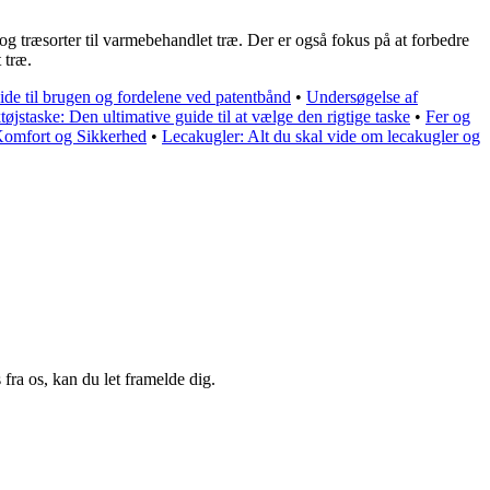
 og træsorter til varmebehandlet træ. Der er også fokus på at forbedre
 træ.
de til brugen og fordelene ved patentbånd
•
Undersøgelse af
øjstaske: Den ultimative guide til at vælge den rigtige taske
•
Fer og
Komfort og Sikkerhed
•
Lecakugler: Alt du skal vide om lecakugler og
fra os, kan du let framelde dig.