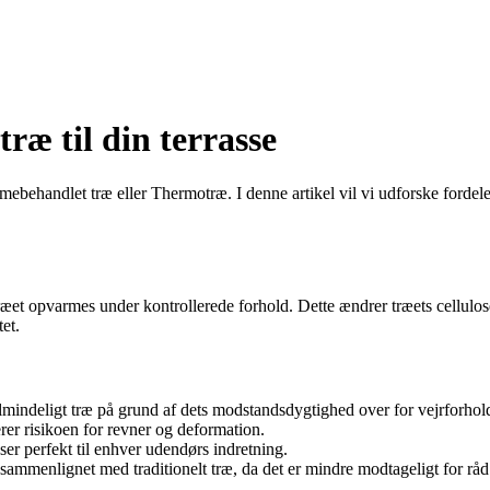
æ til din terrasse
behandlet træ eller Thermotræ. I denne artikel vil vi udforske fordel
et opvarmes under kontrollerede forhold. Dette ændrer træets cellulos
et.
mindeligt træ på grund af dets modstandsdygtighed over for vejrforhol
er risikoen for revner og deformation.
r perfekt til enhver udendørs indretning.
ammenlignet med traditionelt træ, da det er mindre modtageligt for rå