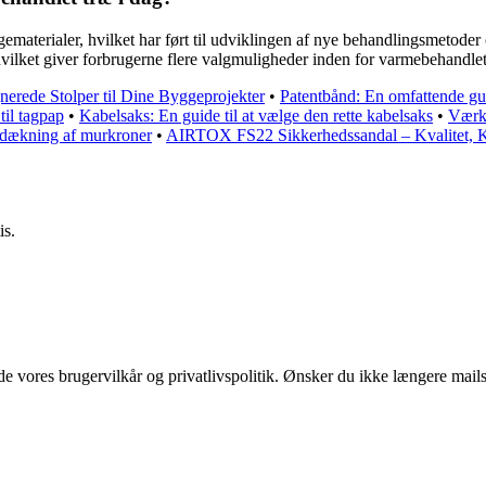
gematerialer, hvilket har ført til udviklingen af nye behandlingsmetoder
vilket giver forbrugerne flere valgmuligheder inden for varmebehandlet
rede Stolper til Dine Byggeprojekter
•
Patentbånd: En omfattende gui
til tagpap
•
Kabelsaks: En guide til at vælge den rette kabelsaks
•
Værkt
ddækning af murkroner
•
AIRTOX FS22 Sikkerhedssandal – Kvalitet, 
is.
 vores brugervilkår og privatlivspolitik. Ønsker du ikke længere mails 