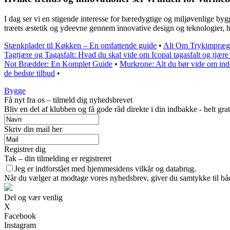
I dag ser vi en stigende interesse for bæredygtige og miljøvenlige byg
træets æstetik og ydeevne gennem innovative design og teknologier, h
Stænkplader til Køkken – En omfattende guide
•
Alt Om Trykimprægne
Tagtjære og Tagasfalt: Hvad du skal vide om Icopal tagasfalt og tjære 
Not Brædder: En Komplet Guide
•
Murkrone: Alt du bør vide om in
de bedste tilbud
•
Bygge
Få nyt fra os – tilmeld dig nyhedsbrevet
Bliv en del af klubben og få gode råd direkte i din indbakke - helt grat
Skriv din mail her
Registrer dig
Tak – din tilmelding er registreret
Jeg er indforstået med hjemmesidens vilkår og databrug.
Når du vælger at modtage vores nyhedsbrev, giver du samtykke til både
Del og vær venlig
X
Facebook
Instagram