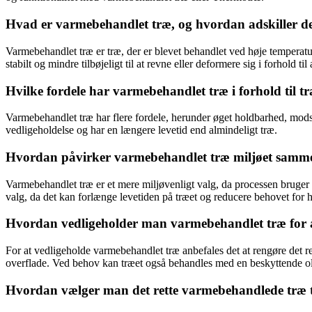
Hvad er varmebehandlet træ, og hvordan adskiller det
Varmebehandlet træ er træ, der er blevet behandlet ved høje temperat
stabilt og mindre tilbøjeligt til at revne eller deformere sig i forhold til
Hvilke fordele har varmebehandlet træ i forhold til tr
Varmebehandlet træ har flere fordele, herunder øget holdbarhed, mods
vedligeholdelse og har en længere levetid end almindeligt træ.
Hvordan påvirker varmebehandlet træ miljøet samme
Varmebehandlet træ er et mere miljøvenligt valg, da processen bruger
valg, da det kan forlænge levetiden på træet og reducere behovet for 
Hvordan vedligeholder man varmebehandlet træ for 
For at vedligeholde varmebehandlet træ anbefales det at rengøre det r
overflade. Ved behov kan træet også behandles med en beskyttende oli
Hvordan vælger man det rette varmebehandlede træ ti