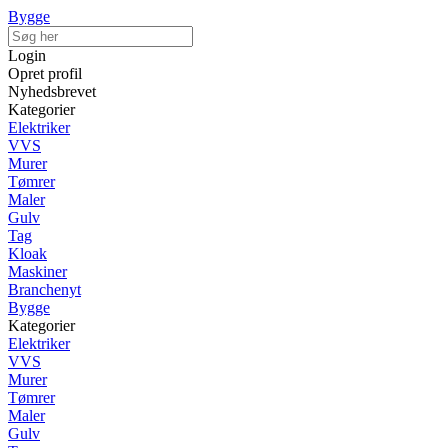
Bygge
Login
Opret profil
Nyhedsbrevet
Kategorier
Elektriker
VVS
Murer
Tømrer
Maler
Gulv
Tag
Kloak
Maskiner
Branchenyt
Bygge
Kategorier
Elektriker
VVS
Murer
Tømrer
Maler
Gulv