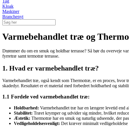
Tag
Kloak
Maskiner
Branchenyt
Varmebehandlet træ og Thermotr
Drømmer du om en smuk og holdbar terrasse? Så bør du overveje varme
fyrretræ samt termotræ terrasse.
1. Hvad er varmebehandlet træ?
Varmebehandlet træ, også kendt som Thermotræ, er en proces, hvor træ
skadedyr. Resultatet er et material med forbedret holdbarhed og stabilit
1.1 Fordele ved varmebehandlet træ:
Holdbarhed:
Varmebehandlet træ har en længere levetid end al
Stabilitet:
Træet krymper og udvider sig mindre, hvilket reducer
Æstetik:
Thermotræ har en smuk og naturlig udseende, der passe
Vedligeholdelsesvenligt:
Det kræver minimalt vedligeholdelse s