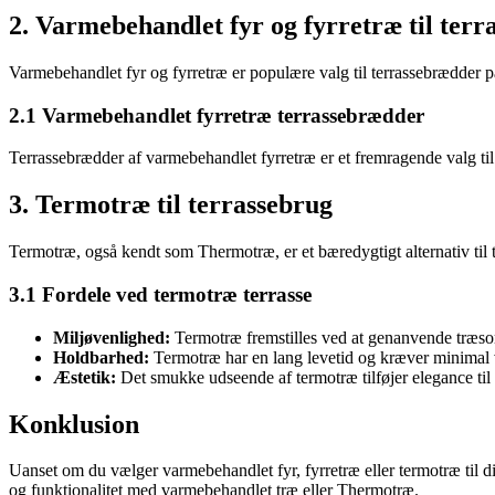
2. Varmebehandlet fyr og fyrretræ til terr
Varmebehandlet fyr og fyrretræ er populære valg til terrassebrædder på
2.1 Varmebehandlet fyrretræ terrassebrædder
Terrassebrædder af varmebehandlet fyrretræ er et fremragende valg til
3. Termotræ til terrassebrug
Termotræ, også kendt som Thermotræ, er et bæredygtigt alternativ til 
3.1 Fordele ved termotræ terrasse
Miljøvenlighed:
Termotræ fremstilles ved at genanvende træsorte
Holdbarhed:
Termotræ har en lang levetid og kræver minimal ve
Æstetik:
Det smukke udseende af termotræ tilføjer elegance til
Konklusion
Uanset om du vælger varmebehandlet fyr, fyrretræ eller termotræ til din
og funktionalitet med varmebehandlet træ eller Thermotræ.