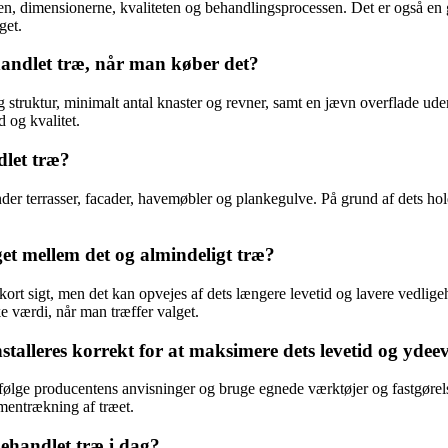
rten, dimensionerne, kvaliteten og behandlingsprocessen. Det er også 
get.
handlet træ, når man køber det?
struktur, minimalt antal knaster og revner, samt en jævn overflade uden 
d og kvalitet.
dlet træ?
der terrasser, facader, havemøbler og plankegulve. På grund af dets ho
t mellem det og almindeligt træ?
ort sigt, men det kan opvejes af dets længere levetid og lavere vedlige
e værdi, når man træffer valget.
talleres korrekt for at maksimere dets levetid og ydee
at følge producentens anvisninger og bruge egnede værktøjer og fastgørels
mentrækning af træet.
behandlet træ i dag?