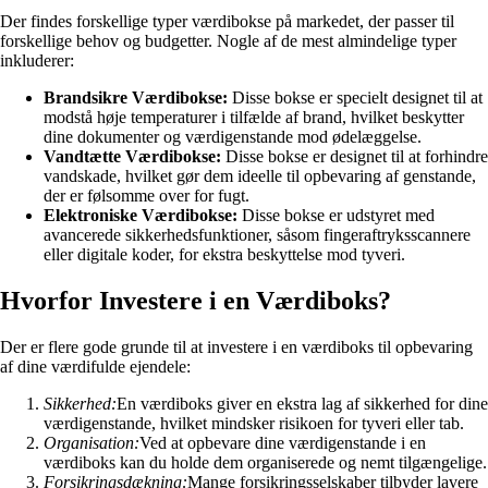
Der findes forskellige typer værdibokse på markedet, der passer til
forskellige behov og budgetter. Nogle af de mest almindelige typer
inkluderer:
Brandsikre Værdibokse:
Disse bokse er specielt designet til at
modstå høje temperaturer i tilfælde af brand, hvilket beskytter
dine dokumenter og værdigenstande mod ødelæggelse.
Vandtætte Værdibokse:
Disse bokse er designet til at forhindre
vandskade, hvilket gør dem ideelle til opbevaring af genstande,
der er følsomme over for fugt.
Elektroniske Værdibokse:
Disse bokse er udstyret med
avancerede sikkerhedsfunktioner, såsom fingeraftryksscannere
eller digitale koder, for ekstra beskyttelse mod tyveri.
Hvorfor Investere i en Værdiboks?
Der er flere gode grunde til at investere i en værdiboks til opbevaring
af dine værdifulde ejendele:
Sikkerhed:
En værdiboks giver en ekstra lag af sikkerhed for dine
værdigenstande, hvilket mindsker risikoen for tyveri eller tab.
Organisation:
Ved at opbevare dine værdigenstande i en
værdiboks kan du holde dem organiserede og nemt tilgængelige.
Forsikringsdækning:
Mange forsikringsselskaber tilbyder lavere