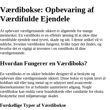
Værdibokse: Opbevaring af
Værdifulde Ejendele
At opbevare værdigenstande sikkert er afgørende for mange
mennesker. En værdiboks er en effektiv løsning til at sikre dine
værdifulde ejendele mod tyveri, skade og tab. I denne artikel vil vi
uddybe, hvordan værdibokse fungerer, hvilke typer der findes, og
hvorfor det er vigtigt at investere i en værdiboks til dine
værdigenstande.
Hvordan Fungerer en Værdiboks?
En værdiboks er en sikker beholder designet til at beskytte og
opbevare dine værdigenstande sikkert. Disse bokse er typisk lavet af
holdbart stål eller tung metal og er udstyret med avancerede
låsemekanismer for at forhindre uautoriseret adgang. Nogle
værdibokse kan endda være brandsikrede eller vandtætte for ekstra
beskyttelse mod miljømæssige skader.
Forskellige Typer af Værdibokse