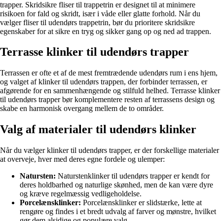
trapper. Skridsikre fliser til trappetrin er designet til at minimere
risikoen for fald og skridt, især i våde eller glatte forhold. Når du
vælger fliser til udendørs trappetrin, bør du prioritere skridsikre
egenskaber for at sikre en tryg og sikker gang op og ned ad trappen.
Terrasse klinker til udendørs trapper
Terrassen er ofte et af de mest fremtrædende udendørs rum i ens hjem,
og valget af klinker til udendørs trappen, der forbinder terrassen, er
afgørende for en sammenhængende og stilfuld helhed. Terrasse klinker
til udendørs trapper bør komplementere resten af terrassens design og
skabe en harmonisk overgang mellem de to områder.
Valg af materialer til udendørs klinker
Når du vælger klinker til udendørs trapper, er der forskellige materialer
at overveje, hver med deres egne fordele og ulemper:
Natursten:
Naturstenklinker til udendørs trapper er kendt for
deres holdbarhed og naturlige skønhed, men de kan være dyre
og kræve regelmæssig vedligeholdelse.
Porcelænsklinker:
Porcelænsklinker er slidstærke, lette at
rengøre og findes i et bredt udvalg af farver og mønstre, hvilket
gør dem alsidige og populære valg.