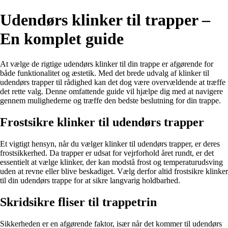
Udendørs klinker til trapper –
En komplet guide
At vælge de rigtige udendørs klinker til din trappe er afgørende for
både funktionalitet og æstetik. Med det brede udvalg af klinker til
udendørs trapper til rådighed kan det dog være overvældende at træffe
det rette valg. Denne omfattende guide vil hjælpe dig med at navigere
gennem mulighederne og træffe den bedste beslutning for din trappe.
Frostsikre klinker til udendørs trapper
Et vigtigt hensyn, når du vælger klinker til udendørs trapper, er deres
frostsikkerhed. Da trapper er udsat for vejrforhold året rundt, er det
essentielt at vælge klinker, der kan modstå frost og temperaturudsving
uden at revne eller blive beskadiget. Vælg derfor altid frostsikre klinker
til din udendørs trappe for at sikre langvarig holdbarhed.
Skridsikre fliser til trappetrin
Sikkerheden er en afgørende faktor, især når det kommer til udendørs