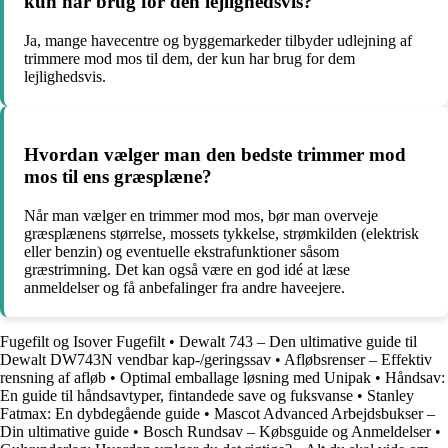
kun har brug for den lejlighedsvis?
Ja, mange havecentre og byggemarkeder tilbyder udlejning af
trimmere mod mos til dem, der kun har brug for dem
lejlighedsvis.
Hvordan vælger man den bedste trimmer mod
mos til ens græsplæne?
Når man vælger en trimmer mod mos, bør man overveje
græsplænens størrelse, mossets tykkelse, strømkilden (elektrisk
eller benzin) og eventuelle ekstrafunktioner såsom
græstrimning. Det kan også være en god idé at læse
anmeldelser og få anbefalinger fra andre haveejere.
Fugefilt og Isover Fugefilt
•
Dewalt 743 – Den ultimative guide til
Dewalt DW743N vendbar kap-/geringssav
•
Afløbsrenser – Effektiv
rensning af afløb
•
Optimal emballage løsning med Unipak
•
Håndsav:
En guide til håndsavtyper, fintandede save og fuksvanse
•
Stanley
Fatmax: En dybdegående guide
•
Mascot Advanced Arbejdsbukser –
Din ultimative guide
•
Bosch Rundsav – Købsguide og Anmeldelser
•