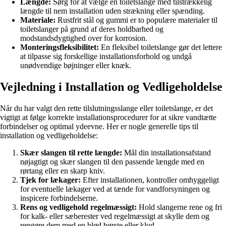
Længde:
Sørg for at vælge en toiletslange med tilstrækkelig
længde til nem installation uden strækning eller spænding.
Materiale:
Rustfrit stål og gummi er to populære materialer til
toiletslanger på grund af deres holdbarhed og
modstandsdygtighed over for korrosion.
Monteringsfleksibilitet:
En fleksibel toiletslange gør det lettere
at tilpasse sig forskellige installationsforhold og undgå
unødvendige bøjninger eller knæk.
Vejledning i Installation og Vedligeholdelse
Når du har valgt den rette tilslutningsslange eller toiletslange, er det
vigtigt at følge korrekte installationsprocedurer for at sikre vandtætte
forbindelser og optimal ydeevne. Her er nogle generelle tips til
installation og vedligeholdelse:
Skær slangen til rette længde:
Mål din installationsafstand
nøjagtigt og skær slangen til den passende længde med en
rørtang eller en skarp kniv.
Tjek for lækager:
Efter installationen, kontroller omhyggeligt
for eventuelle lækager ved at tænde for vandforsyningen og
inspicere forbindelserne.
Rens og vedligehold regelmæssigt:
Hold slangerne rene og fri
for kalk- eller sæberester ved regelmæssigt at skylle dem og
rengøre dem med en blød børste eller klud.