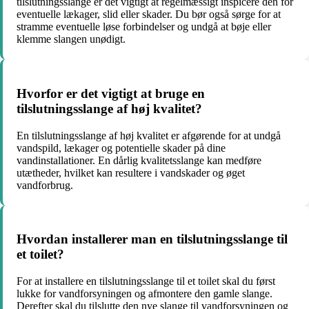
tilslutningsslange er det vigtigt at regelmæssigt inspicere den for
eventuelle lækager, slid eller skader. Du bør også sørge for at
stramme eventuelle løse forbindelser og undgå at bøje eller
klemme slangen unødigt.
Hvorfor er det vigtigt at bruge en
tilslutningsslange af høj kvalitet?
En tilslutningsslange af høj kvalitet er afgørende for at undgå
vandspild, lækager og potentielle skader på dine
vandinstallationer. En dårlig kvalitetsslange kan medføre
utætheder, hvilket kan resultere i vandskader og øget
vandforbrug.
Hvordan installerer man en tilslutningsslange til
et toilet?
For at installere en tilslutningsslange til et toilet skal du først
lukke for vandforsyningen og afmontere den gamle slange.
Derefter skal du tilslutte den nye slange til vandforsyningen og