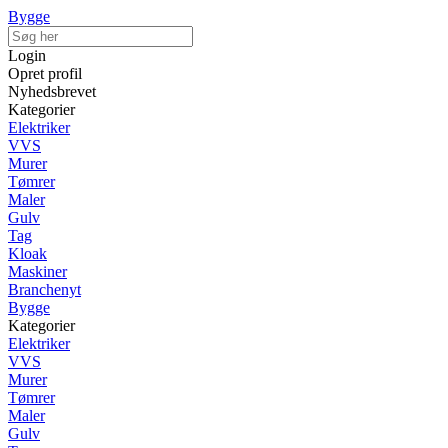
Bygge
Login
Opret profil
Nyhedsbrevet
Kategorier
Elektriker
VVS
Murer
Tømrer
Maler
Gulv
Tag
Kloak
Maskiner
Branchenyt
Bygge
Kategorier
Elektriker
VVS
Murer
Tømrer
Maler
Gulv