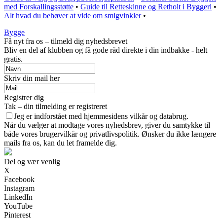
med Forskallingsstøtte
•
Guide til Retteskinne og Retholt i Byggeri
•
Alt hvad du behøver at vide om smigvinkler
•
Bygge
Få nyt fra os – tilmeld dig nyhedsbrevet
Bliv en del af klubben og få gode råd direkte i din indbakke - helt
gratis.
Skriv din mail her
Registrer dig
Tak – din tilmelding er registreret
Jeg er indforstået med hjemmesidens vilkår og databrug.
Når du vælger at modtage vores nyhedsbrev, giver du samtykke til
både vores brugervilkår og privatlivspolitik. Ønsker du ikke længere
mails fra os, kan du let framelde dig.
Del og vær venlig
X
Facebook
Instagram
LinkedIn
YouTube
Pinterest