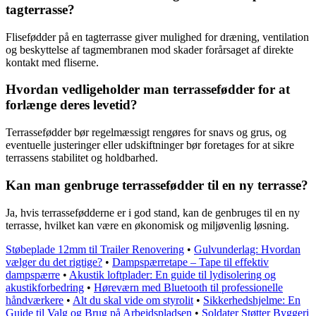
tagterrasse?
Flisefødder på en tagterrasse giver mulighed for dræning, ventilation
og beskyttelse af tagmembranen mod skader forårsaget af direkte
kontakt med fliserne.
Hvordan vedligeholder man terrassefødder for at
forlænge deres levetid?
Terrassefødder bør regelmæssigt rengøres for snavs og grus, og
eventuelle justeringer eller udskiftninger bør foretages for at sikre
terrassens stabilitet og holdbarhed.
Kan man genbruge terrassefødder til en ny terrasse?
Ja, hvis terrassefødderne er i god stand, kan de genbruges til en ny
terrasse, hvilket kan være en økonomisk og miljøvenlig løsning.
Støbeplade 12mm til Trailer Renovering
•
Gulvunderlag: Hvordan
vælger du det rigtige?
•
Dampspærretape – Tape til effektiv
dampspærre
•
Akustik loftplader: En guide til lydisolering og
akustikforbedring
•
Høreværn med Bluetooth til professionelle
håndværkere
•
Alt du skal vide om styrolit
•
Sikkerhedshjelme: En
Guide til Valg og Brug på Arbejdspladsen
•
Soldater Støtter Byggeri