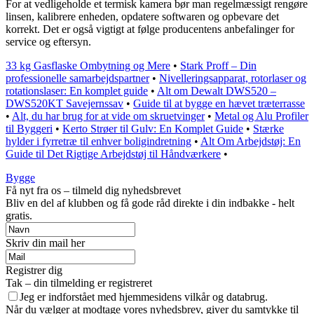
For at vedligeholde et termisk kamera bør man regelmæssigt rengøre
linsen, kalibrere enheden, opdatere softwaren og opbevare det
korrekt. Det er også vigtigt at følge producentens anbefalinger for
service og eftersyn.
33 kg Gasflaske Ombytning og Mere
•
Stark Proff – Din
professionelle samarbejdspartner
•
Nivelleringsapparat, rotorlaser og
rotationslaser: En komplet guide
•
Alt om Dewalt DWS520 –
DWS520KT Savejernssav
•
Guide til at bygge en hævet træterrasse
•
Alt, du har brug for at vide om skruetvinger
•
Metal og Alu Profiler
til Byggeri
•
Kerto Strøer til Gulv: En Komplet Guide
•
Stærke
hylder i fyrretræ til enhver boligindretning
•
Alt Om Arbejdstøj: En
Guide til Det Rigtige Arbejdstøj til Håndværkere
•
Bygge
Få nyt fra os – tilmeld dig nyhedsbrevet
Bliv en del af klubben og få gode råd direkte i din indbakke - helt
gratis.
Skriv din mail her
Registrer dig
Tak – din tilmelding er registreret
Jeg er indforstået med hjemmesidens vilkår og databrug.
Når du vælger at modtage vores nyhedsbrev, giver du samtykke til