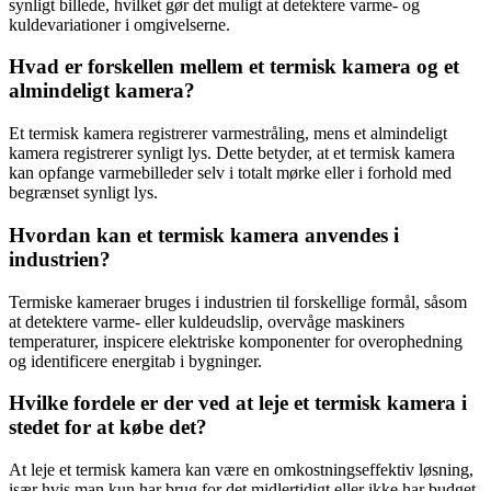
synligt billede, hvilket gør det muligt at detektere varme- og
kuldevariationer i omgivelserne.
Hvad er forskellen mellem et termisk kamera og et
almindeligt kamera?
Et termisk kamera registrerer varmestråling, mens et almindeligt
kamera registrerer synligt lys. Dette betyder, at et termisk kamera
kan opfange varmebilleder selv i totalt mørke eller i forhold med
begrænset synligt lys.
Hvordan kan et termisk kamera anvendes i
industrien?
Termiske kameraer bruges i industrien til forskellige formål, såsom
at detektere varme- eller kuldeudslip, overvåge maskiners
temperaturer, inspicere elektriske komponenter for overophedning
og identificere energitab i bygninger.
Hvilke fordele er der ved at leje et termisk kamera i
stedet for at købe det?
At leje et termisk kamera kan være en omkostningseffektiv løsning,
især hvis man kun har brug for det midlertidigt eller ikke har budget