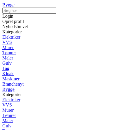
Bygge
Login
Opret profil
Nyhedsbrevet
Kategorier
Elektriker
VVS
Murer
Tømrer
Maler
Gulv
Tag
Kloak
Maskiner
Branchenyt
Bygge
Kategorier
Elektriker
VVS
Murer
Tømrer
Maler
Gulv