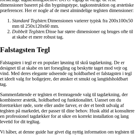
dimensioner baseret på din bygningstype, tagkonstruktion og æstetiske
præferencer. Her er nogle af de mest almindelige teglsten dimensioner:
Standard Teglsten:
Dimensionen varierer typisk fra 200x100x50
mm til 250x120x60 mm.
Dobbelt Teglsten:
Disse har større dimensioner og bruges ofte til
at skabe et mere robust tag.
Falstagsten Tegl
Falstagsten i tegl er en populær løsning til skrå tagdækning. De er
designet til at skabe en tæt forsegling og beskytte taget mod vejr og
vind. Med deres elegante udseende og holdbarhed er falstagsten i tegl
et ideelt valg for boligejere, der ønsker et smukt og langtidsholdbart
tag.
Sammenfattende er teglsten et fremragende valg til tagdækning, der
kombinerer æstetik, holdbarhed og funktionalitet. Uanset om du
foretrækker røde, sorte eller andre farver, er der et bredt udvalg af
teglsten på markedet, der passer til dine behov. Husk altid at konsultere
en professionel tagdækker for at sikre en korrekt installation og lang
levetid for dit tegltag.
Vi håber, at denne guide har givet dig nyttig information om teglsten til