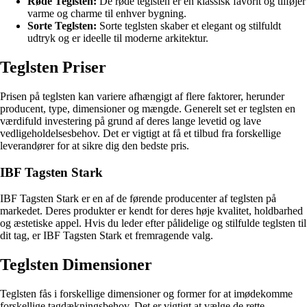
Røde Teglsten:
De røde teglsten er en klassisk favorit og tilføjer
varme og charme til enhver bygning.
Sorte Teglsten:
Sorte teglsten skaber et elegant og stilfuldt
udtryk og er ideelle til moderne arkitektur.
Teglsten Priser
Prisen på teglsten kan variere afhængigt af flere faktorer, herunder
producent, type, dimensioner og mængde. Generelt set er teglsten en
værdifuld investering på grund af deres lange levetid og lave
vedligeholdelsesbehov. Det er vigtigt at få et tilbud fra forskellige
leverandører for at sikre dig den bedste pris.
IBF Tagsten Stark
IBF Tagsten Stark er en af de førende producenter af teglsten på
markedet. Deres produkter er kendt for deres høje kvalitet, holdbarhed
og æstetiske appel. Hvis du leder efter pålidelige og stilfulde teglsten til
dit tag, er IBF Tagsten Stark et fremragende valg.
Teglsten Dimensioner
Teglsten fås i forskellige dimensioner og former for at imødekomme
forskellige tagdækningsbehov. Det er vigtigt at vælge de rette