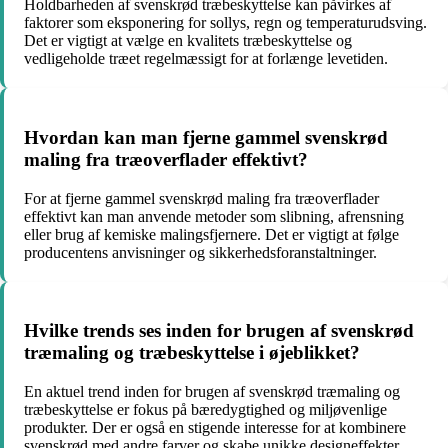
Holdbarheden af svenskrød træbeskyttelse kan påvirkes af
faktorer som eksponering for sollys, regn og temperaturudsving.
Det er vigtigt at vælge en kvalitets træbeskyttelse og
vedligeholde træet regelmæssigt for at forlænge levetiden.
Hvordan kan man fjerne gammel svenskrød
maling fra træoverflader effektivt?
For at fjerne gammel svenskrød maling fra træoverflader
effektivt kan man anvende metoder som slibning, afrensning
eller brug af kemiske malingsfjernere. Det er vigtigt at følge
producentens anvisninger og sikkerhedsforanstaltninger.
Hvilke trends ses inden for brugen af svenskrød
træmaling og træbeskyttelse i øjeblikket?
En aktuel trend inden for brugen af svenskrød træmaling og
træbeskyttelse er fokus på bæredygtighed og miljøvenlige
produkter. Der er også en stigende interesse for at kombinere
svenskrød med andre farver og skabe unikke designeffekter.