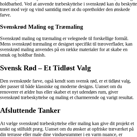
holdbarhed. Ved at anvende træbeskyttelse i svenskrød kan du beskytte
træet mod vejr og vind samtidig med at du opretholder den ønskede
farve.
Svenskrød Maling og Træmaling
Svenskrød maling og træmaling er velegnede til forskellige formål.
Mens svenskrød træmaling er designet specifikt til træoverflader, kan
svenskrød maling anvendes på en række materialer for at skabe en
smuk og holdbar finish.
Svensk Rød – Et Tidløst Valg
Den svenskrøde farve, også kendt som svensk rød, er et tidløst valg,
der passer til både klassiske og moderne designs. Uanset om du
renoverer et ældre hus eller skaber et nyt udendørs rum, giver
svenskrød træbeskyttelse og maling et charmerende og varigt resultat.
Afsluttende Tanker
At vælge svenskrød træbeskyttelse eller maling kan give dit projekt et
unikt og stilfuldt præg. Uanset om du ønsker at opfriske træværket på
din terrasse eller male dine vinduesrammer i en varm nuance, er