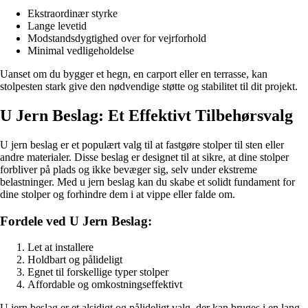
Ekstraordinær styrke
Lange levetid
Modstandsdygtighed over for vejrforhold
Minimal vedligeholdelse
Uanset om du bygger et hegn, en carport eller en terrasse, kan
stolpesten stark give den nødvendige støtte og stabilitet til dit projekt.
U Jern Beslag: Et Effektivt Tilbehørsvalg
U jern beslag er et populært valg til at fastgøre stolper til sten eller
andre materialer. Disse beslag er designet til at sikre, at dine stolper
forbliver på plads og ikke bevæger sig, selv under ekstreme
belastninger. Med u jern beslag kan du skabe et solidt fundament for
dine stolper og forhindre dem i at vippe eller falde om.
Fordele ved U Jern Beslag:
Let at installere
Holdbart og pålideligt
Egnet til forskellige typer stolper
Affordable og omkostningseffektivt
U jern beslag er et alsidigt og pålideligt valg, der kan bruges i en lang