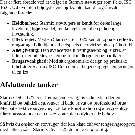
Der er flere fordele ved at vælge en Starmix støvsuger som f.eks. ISC
1625. Ud over den høje ydeevne og kvalitet kan du også nyde
følgende fordele:
Holdbarhed:
Starmix støvsugere er kendt for deres lange
levetid og høje kvalitet, hvilket gør dem til en pålidelig
investering.
Effektivitet:
Med en Starmix ISC 1625 kan du opnå en effektiv
rengøring af din hjem, arbejdsplads eller virksomhed på kort tid.
Allergivenlig:
Den avancerede filtreringsteknologi sikrer, at
luften, der udledes, er ren og fri for allergener og partikler.
Brugervenlighed:
Med sit ergonomiske design og praktiske
tilbehør er Starmix ISC 1625 nem at betjene og gør rengøringen
til en leg.
Afsluttende tanker
Starmix ISC 1625 er et fremragende valg, hvis du leder efter en
kraftfuld og pålidelig støvsuger til både privat og professionel brug.
Med sit effektive sugeevne, holdbare konstruktion og allergivenlige
filtreringssystem er det en støvsuger, der opfylder alle behov.
Så hvis du ønsker en støvsuger, der kan klare enhver rengøringsopgave
med lethed, så er Starmix ISC 1625 det rette valg for dig.