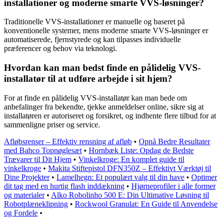
installationer og moderne smarte VVS-løsninger?
Traditionelle VVS-installationer er manuelle og baseret på
konventionelle systemer, mens moderne smarte VVS-løsninger er
automatiserede, fjernstyrede og kan tilpasses individuelle
præferencer og behov via teknologi.
Hvordan kan man bedst finde en pålidelig VVS-
installatør til at udføre arbejde i sit hjem?
For at finde en pålidelig VVS-installatør kan man bede om
anbefalinger fra bekendte, tjekke anmeldelser online, sikre sig at
installatøren er autoriseret og forsikret, og indhente flere tilbud for at
sammenligne priser og service.
Afløbsrenser – Effektiv rensning af afløb
•
Opnå Bedre Resultater
med Bahco Topnøglesæt
•
Hornbæk Liste: Opdag de Bedste
Trævarer til Dit Hjem
•
Vinkelkroge: En komplet guide til
vinkelkroge
•
Makita Stiftepistol DFN350Z – Effektivt Værktøj til
Dine Projekter
•
Lamelhegn: Et populært valg til din have
•
Optimer
dit tag med en hurtig flash inddækning
•
Hjørneprofiler i alle former
og materialer
•
Alko Robolinho 500 E: Din Ultimative Løsning til
Robotplæneklipning
•
Rockwool Granulat: En Guide til Anvendelse
og Fordele
•