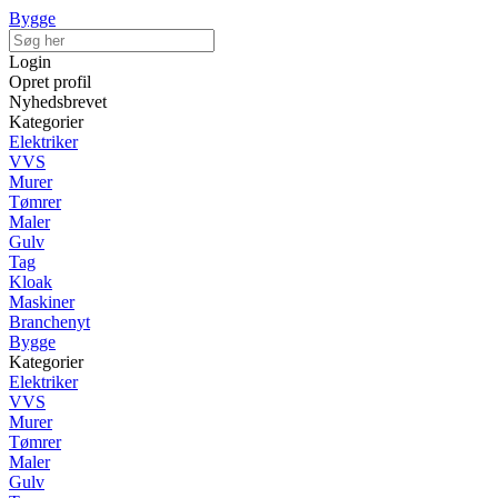
Bygge
Login
Opret profil
Nyhedsbrevet
Kategorier
Elektriker
VVS
Murer
Tømrer
Maler
Gulv
Tag
Kloak
Maskiner
Branchenyt
Bygge
Kategorier
Elektriker
VVS
Murer
Tømrer
Maler
Gulv