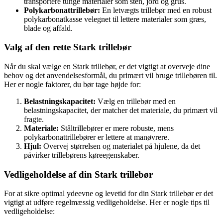
transportere tunge materialer som sten, jord og grus.
Polykarbonattrillebør:
En letvægts trillebør med en robust
polykarbonatkasse velegnet til lettere materialer som græs,
blade og affald.
Valg af den rette Stark trillebør
Når du skal vælge en Stark trillebør, er det vigtigt at overveje dine
behov og det anvendelsesformål, du primært vil bruge trillebøren til.
Her er nogle faktorer, du bør tage højde for:
Belastningskapacitet:
Vælg en trillebør med en
belastningskapacitet, der matcher det materiale, du primært vil
fragte.
Materiale:
Ståltrillebører er mere robuste, mens
polykarbonattrillebører er lettere at manøvrere.
Hjul:
Overvej størrelsen og materialet på hjulene, da det
påvirker trillebørens køreegenskaber.
Vedligeholdelse af din Stark trillebør
For at sikre optimal ydeevne og levetid for din Stark trillebør er det
vigtigt at udføre regelmæssig vedligeholdelse. Her er nogle tips til
vedligeholdelse: