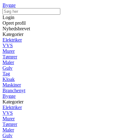
Bygge
Login
Opret profil
Nyhedsbrevet
Kategorier
Elektriker
VVS
Murer
Tømrer
Maler
Gulv
Tag
Kloak
Maskiner
Branchenyt
Bygge
Kategorier
Elektriker
VVS
Murer
Tømrer
Maler
Gulv