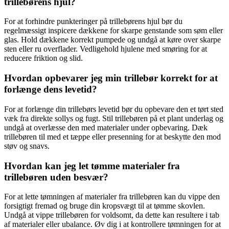
trillebørens hjul?
For at forhindre punkteringer på trillebørens hjul bør du
regelmæssigt inspicere dækkene for skarpe genstande som søm eller
glas. Hold dækkene korrekt pumpede og undgå at køre over skarpe
sten eller ru overflader. Vedligehold hjulene med smøring for at
reducere friktion og slid.
Hvordan opbevarer jeg min trillebør korrekt for at
forlænge dens levetid?
For at forlænge din trillebørs levetid bør du opbevare den et tørt sted
væk fra direkte sollys og fugt. Stil trillebøren på et plant underlag og
undgå at overlæsse den med materialer under opbevaring. Dæk
trillebøren til med et tæppe eller presenning for at beskytte den mod
støv og snavs.
Hvordan kan jeg let tømme materialer fra
trillebøren uden besvær?
For at lette tømningen af materialer fra trillebøren kan du vippe den
forsigtigt fremad og bruge din kropsvægt til at tømme skovlen.
Undgå at vippe trillebøren for voldsomt, da dette kan resultere i tab
af materialer eller ubalance. Øv dig i at kontrollere tømningen for at