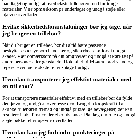
håndtaget og undgå at overbelaste trillebøren med for tunge
materialer. Vær opmærksom på underlaget og undgå stejle eller
ujævne overflader.
Hvilke sikkerhedsforanstaltninger bør jeg tage, når
jeg bruger en trillebør?
Når du bruger en trillebør, bør du altid bære passende
beskyttelsesudstyr som handsker og sikkerhedssko for at undgå
skader. Vær opmærksom på din omgivelser og undgå at køre tæt på
andre personer eller genstande. Hold altid trillebøren i god stand og
reparer eventuelle skader eller slitage hurtigt.
Hvordan transporterer jeg effektivt materialer med
en trillebør?
For at transportere materialer effektivt med en trillebør bør du fylde
den jævnt og undgå at overlæsse den. Brug din kropskraft til at
skubbe trillebøren fremad og undgå pludselige bevægelser, der kan
resultere i tab af materialer eller ubalance. Planlæg din rute og undgå
stejle bakker eller ujævne overflader.
Hvordan kan jeg forhindre punkteringer på