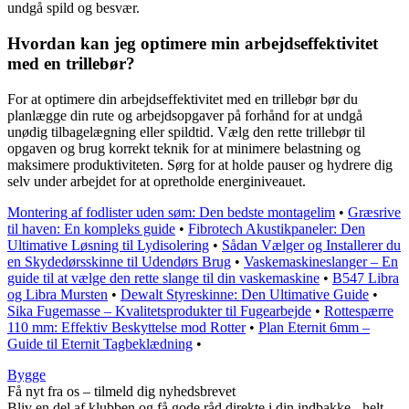
undgå spild og besvær.
Hvordan kan jeg optimere min arbejdseffektivitet
med en trillebør?
For at optimere din arbejdseffektivitet med en trillebør bør du
planlægge din rute og arbejdsopgaver på forhånd for at undgå
unødig tilbagelægning eller spildtid. Vælg den rette trillebør til
opgaven og brug korrekt teknik for at minimere belastning og
maksimere produktiviteten. Sørg for at holde pauser og hydrere dig
selv under arbejdet for at opretholde energiniveauet.
Montering af fodlister uden søm: Den bedste montagelim
•
Græsrive
til haven: En kompleks guide
•
Fibrotech Akustikpaneler: Den
Ultimative Løsning til Lydisolering
•
Sådan Vælger og Installerer du
en Skydedørsskinne til Udendørs Brug
•
Vaskemaskineslanger – En
guide til at vælge den rette slange til din vaskemaskine
•
B547 Libra
og Libra Mursten
•
Dewalt Styreskinne: Den Ultimative Guide
•
Sika Fugemasse – Kvalitetsprodukter til Fugearbejde
•
Rottespærre
110 mm: Effektiv Beskyttelse mod Rotter
•
Plan Eternit 6mm –
Guide til Eternit Tagbeklædning
•
Bygge
Få nyt fra os – tilmeld dig nyhedsbrevet
Bliv en del af klubben og få gode råd direkte i din indbakke - helt