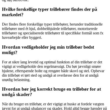
Hvilke forskellige typer trillebører findes der på
markedet?
Der findes flere forskellige typer trillebører, herunder traditionelle
trillebører med ét hjul, dobbelthjulede trillebører, motoriserede
trillebører og specialiserede trillebører til specifikke formål som fx
havearbejde eller byggeri.
Hvordan vedligeholder jeg min trillebør bedst
muligt?
For at sikre lang levetid og optimal funktion af din trillebør er det
vigtigt at vedligeholde den regelmæssigt. Du bør jævnligt smøre
hjulene, efterspænde bolte og rengøre både skovl og stel. Opbevar
din trillebør et tørt sted og undgå at overlæsse den for at undgå
unødig belastning.
Hvordan bør jeg korrekt bruge en trillebør for at
undgå skader?
Når du bruger en trillebør, er det vigtigt at huske at fordele vægten
jævnt for at undgå ubalancer og skader. Hold altid begge hænder på