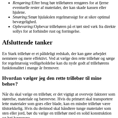
Rengøring:
Efter brug bør trillebøren rengøres for at fjerne
eventuelle rester af materialer, der kan skade kassen eller
hjulene.
Smøring:
Smør hjulakslen regelmæssigt for at sikre optimal
bevægelighed.
Opbevaring:
Opbevar trillebøren på et tørt sted væk fra direkte
sollys for at forhindre rust og forringelse.
Afsluttende tanker
En Stark trillebør er et pålideligt redskab, der kan gøre arbejdet
nemmere og mere effektivt. Ved at vælge den rette trillebør og sørge
for regelmæssig vedligeholdelse kan du nyde godt af trillebørens
funktionalitet i mange år fremover.
Hvordan vælger jeg den rette trillebør til mine
behov?
Når du skal vælge en trillebør, er det vigtigt at overveje faktorer som
størrelse, materiale og bæreevne. Hvis du primært skal transportere
lette materialer som græs eller blade, kan en mindre trillebør være
tilstrækkelig. Hvis du derimod skal håndtere tunge materialer som
sten eller jord, bør du vælge en trillebør med en solid konstruktion
og høj bæreevne.