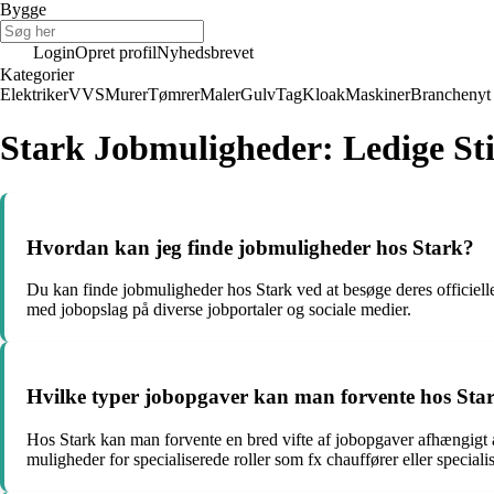
Bygge
Login
Opret profil
Nyhedsbrevet
Kategorier
Elektriker
VVS
Murer
Tømrer
Maler
Gulv
Tag
Kloak
Maskiner
Branchenyt
Stark Jobmuligheder: Ledige Sti
Hvordan kan jeg finde jobmuligheder hos Stark?
Du kan finde jobmuligheder hos Stark ved at besøge deres officielle
med jobopslag på diverse jobportaler og sociale medier.
Hvilke typer jobopgaver kan man forvente hos Sta
Hos Stark kan man forvente en bred vifte af jobopgaver afhængigt af 
muligheder for specialiserede roller som fx chauffører eller specialis