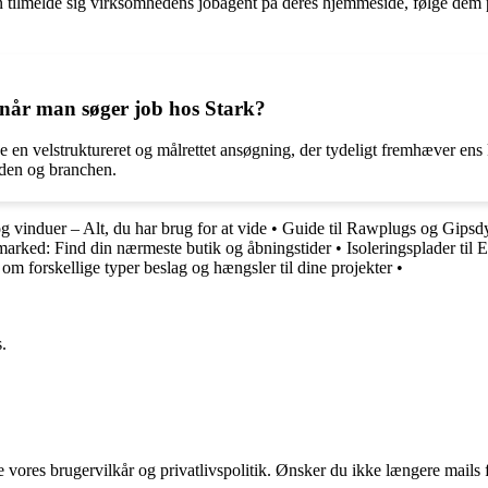
 tilmelde sig virksomhedens jobagent på deres hjemmeside, følge dem på
 når man søger job hos Stark?
have en velstruktureret og målrettet ansøgning, der tydeligt fremhæver en
heden og branchen.
og vinduer – Alt, du har brug for at vide
•
Guide til Rawplugs og Gipsdy
arked: Find din nærmeste butik og åbningstider
•
Isoleringsplader til 
 om forskellige typer beslag og hængsler til dine projekter
•
.
ores brugervilkår og privatlivspolitik. Ønsker du ikke længere mails fr