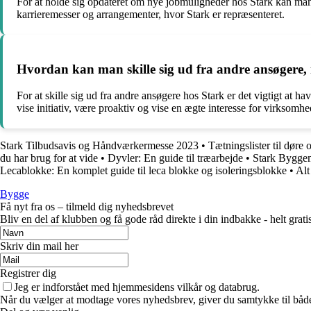
For at holde sig opdateret om nye jobmuligheder hos Stark kan man
karrieremesser og arrangementer, hvor Stark er repræsenteret.
Hvordan kan man skille sig ud fra andre ansøgere,
For at skille sig ud fra andre ansøgere hos Stark er det vigtigt at 
vise initiativ, være proaktiv og vise en ægte interesse for virksom
Stark Tilbudsavis og Håndværkermesse 2023
•
Tætningslister til døre 
du har brug for at vide
•
Dyvler: En guide til træarbejde
•
Stark Byggem
Lecablokke: En komplet guide til leca blokke og isoleringsblokke
•
Alt
Bygge
Få nyt fra os – tilmeld dig nyhedsbrevet
Bliv en del af klubben og få gode råd direkte i din indbakke - helt gratis
Skriv din mail her
Registrer dig
Jeg er indforstået med hjemmesidens vilkår og databrug.
Når du vælger at modtage vores nyhedsbrev, giver du samtykke til både v