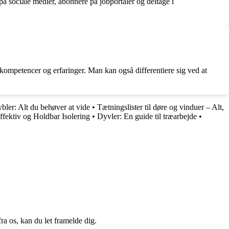
 sociale medier, abonnere på jobportaler og deltage i
s kompetencer og erfaringer. Man kan også differentiere sig ved at
bler: Alt du behøver at vide
•
Tætningslister til døre og vinduer – Alt,
Effektiv og Holdbar Isolering
•
Dyvler: En guide til træarbejde
•
a os, kan du let framelde dig.