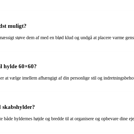
dst muligt?
elmæssigt støve dem af med en blød klud og undgå at placere varme gen
il hylde 60×60?
r at vælge imellem afhængigt af din personlige stil og indretningsbehov
 skabshylder?
åde hyldernes højde og bredde til at organisere og opbevare dine ejende