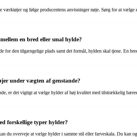
e værktøjer og følge producentens anvisninger nøje. Sørg for at vælge e
 mellem en bred eller smal hylde?
de for den tilgængelige plads samt det formål, hylden skal tjene. En b
bøjer under vægten af genstande?
de, er det vigtigt at vælge hylder af høj kvalitet med tilstrækkelig bære
 forskellige typer hylder?
kan du overveje at vælge hylder i samme stil eller farveskala. Du kan o