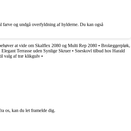
ral farve og undgå overfyldning af hylderne. Du kan også
behøver at vide om Skalflex 2080 og Multi Rep 2080
•
Brolæggerpløk,
n Elegant Terrasse uden Synlige Skruer
•
Sneskovl tilbud hos Harald
l valg af træ klikgulv
•
a os, kan du let framelde dig.