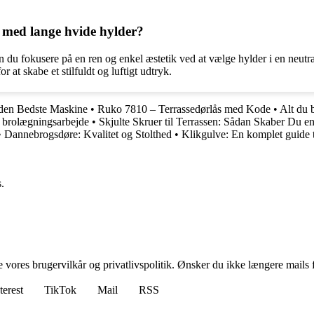
 med lange hvide hylder?
n du fokusere på en ren og enkel æstetik ved at vælge hylder i en neut
 at skabe et stilfuldt og luftigt udtryk.
 den Bedste Maskine
•
Ruko 7810 – Terrassedørlås med Kode
•
Alt du 
t brolægningsarbejde
•
Skjulte Skruer til Terrassen: Sådan Skaber Du e
•
Dannebrogsdøre: Kvalitet og Stolthed
•
Klikgulve: En komplet guide ti
.
ores brugervilkår og privatlivspolitik. Ønsker du ikke længere mails fr
terest
TikTok
Mail
RSS