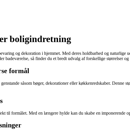
ver boligindretning
bevaring og dekoration i hjemmet. Med deres holdbarhed og naturlige uds
ller badeværelse, så finder du et bredt udvalg af forskellige størrelser
rse formål
 genstande såsom bøger, dekorationer eller køkkenredskaber. Denne større
s
fekt til formålet. Med en længere hylde kan du skabe en imponerende op
sninger