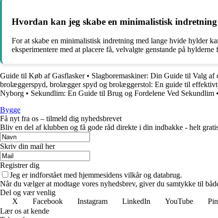
Hvordan kan jeg skabe en minimalistisk indretning
For at skabe en minimalistisk indretning med lange hvide hylder ka
eksperimentere med at placere få, velvalgte genstande på hylderne for
Guide til Køb af Gasflasker
•
Slagboremaskiner: Din Guide til Valg af
brolæggerspyd, brolægger spyd og brolæggerstol: En guide til effektiv
Nyborg
•
Sekundlim: En Guide til Brug og Fordelene Ved Sekundlim
Bygge
Få nyt fra os – tilmeld dig nyhedsbrevet
Bliv en del af klubben og få gode råd direkte i din indbakke - helt gratis
Skriv din mail her
Registrer dig
Jeg er indforstået med hjemmesidens vilkår og databrug.
Når du vælger at modtage vores nyhedsbrev, giver du samtykke til både v
Del og vær venlig
X
Facebook
Instagram
LinkedIn
YouTube
Pin
Lær os at kende