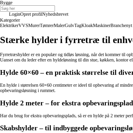
Bygge
Login
Opret profil
Nyhedsbrevet
Kategorier
Elektriker
VVS
Murer
Tømrer
Maler
Gulv
Tag
Kloak
Maskiner
Branchenyt
Stærke hylder i fyrretræ til enh
Fyrretræshylder er en populær og tidløs løsning, når det kommer til op
Uanset om du leder efter en hyldeløsning til din stue, køkken, kontor e
Hylde 60×60 – en praktisk størrelse til dive
En hylde i størrelsen 60×60 centimeter er ideel til opbevaring af mindre
opbevaringsløsning i rummet.
Hylde 2 meter – for ekstra opbevaringsplad
Har du brug for ekstra opbevaringsplads, så er en hylde på 2 meter per
Skabshylder – til indbyggede opbevaringslø