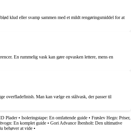
en blød klud eller svamp sammen med et mildt rengøringsmiddel for at
æferencer. En rummelig vask kan gøre opvasken lettere, mens en
ige overfladefinish. Man kan vælge en stålvask, der passer til
HD Plader
•
Isoleringstape: En omfattende guide
•
Frøslev Hegn: Priser,
altvogn: En komplet guide
•
Gori Advance Ibenholt: Den ultimative
u behøver at vide
•