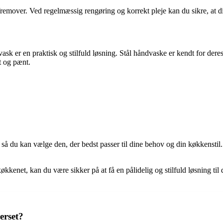
 fremover. Ved regelmæssig rengøring og korrekt pleje kan du sikre, at di
ask er en praktisk og stilfuld løsning. Stål håndvaske er kendt for der
t og pænt.
t, så du kan vælge den, der bedst passer til dine behov og din køkkensti
økkenet, kan du være sikker på at få en pålidelig og stilfuld løsning til 
erset?