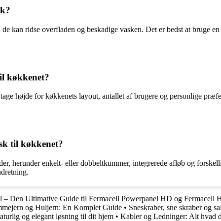
sk?
 da de kan ridse overfladen og beskadige vasken. Det er bedst at bruge 
til køkkenet?
 tage højde for køkkenets layout, antallet af brugere og personlige pr
sk til køkkenet?
der, herunder enkelt- eller dobbeltkummer, integrerede afløb og forskell
ndretning.
l – Den Ultimative Guide til Fermacell Powerpanel HD og Fermacell 
mmejern og Huljern: En Komplet Guide
•
Sneskraber, sne skraber og s
turlig og elegant løsning til dit hjem
•
Kabler og Ledninger: Alt hvad d