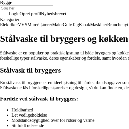
Bygge
Login
Opret profil
Nyhedsbrevet
Kategorier
Elektriker
VVS
Murer
Tømrer
Maler
Gulv
Tag
Kloak
Maskiner
Branchenyt
Stålvaske til bryggers og køkken:
Stålvaske er en populær og praktisk løsning til både bryggers og køkken
forskellige typer stålvaske, deres egenskaber og fordele, samt hvordan 
Stålvask til bryggers
En stålvask til bryggers er en ideel løsning til hårde arbejdsopgaver s
Stålvaskene fås i forskellige størrelser og design, så du kan finde en, der
Fordele ved stålvask til bryggers:
Holdbarhed
Let vedligeholdelse
Modstandsdygtighed over for ridser og varme
Stilfuldt udseende