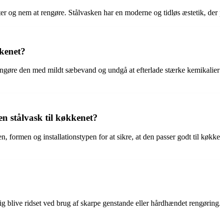
er og nem at rengøre. Stålvasken har en moderne og tidløs æstetik, der pa
kkenet?
engøre den med mildt sæbevand og undgå at efterlade stærke kemikalier
n stålvask til køkkenet?
, formen og installationstypen for at sikre, at den passer godt til køkke
ig blive ridset ved brug af skarpe genstande eller hårdhændet rengøring