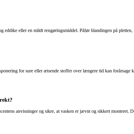
og eddike eller en mildt rengøringsmiddel. Påfør blandingen på pletten, l
nering for sure eller ætsende stoffer over længere tid kan forårsage kor
rekt?
ucentens anvisninger og sikre, at vasken er jævnt og sikkert monteret. De