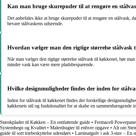
Kan man bruge skurepuder til at rengøre en stålva
Det anbefales ikke at bruge skurepuder til at rengøre en stålvask,
bevare stålvaskens udseende.
Hvordan vælger man den rigtige størrelse stålvask 
Når man vælger den rigtige størrelse stålvask til køkkenet, bør man
mindre vask kan være mere pladsbesparende.
Hvilke designmuligheder findes der inden for stålva
Inden for stålvask til køkkenet findes der forskellige designmulighe
køkkenets stil og funktionalitet for at skabe en sammenhængende i
Stænkplader til Køkken – En omfattende guide
•
Fermacell Powerpane
Systemhegn og Kvalitet
•
Malerdragter til enhver opgave
•
Alt om Ste
guide til sort træbeskyttelse udendørs
•
Laminatgulv i ask 3-stav – En na