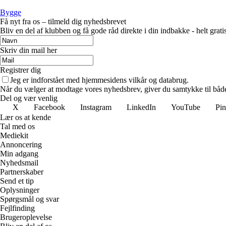
Bygge
Få nyt fra os – tilmeld dig nyhedsbrevet
Bliv en del af klubben og få gode råd direkte i din indbakke - helt gratis
Skriv din mail her
Registrer dig
Jeg er indforstået med hjemmesidens vilkår og databrug.
Når du vælger at modtage vores nyhedsbrev, giver du samtykke til både v
Del og vær venlig
X
Facebook
Instagram
LinkedIn
YouTube
Pin
Lær os at kende
Tal med os
Mediekit
Annoncering
Min adgang
Nyhedsmail
Partnerskaber
Send et tip
Oplysninger
Spørgsmål og svar
Fejlfinding
Brugeroplevelse