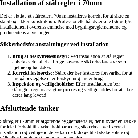
Installation af stålregler i 70mm
Det er vigtigt, at stålregler i 70mm installeres korrekt for at sikre en
stabil og sikker konstruktion. Professionelle håndværkere bør udføre
installationen i overensstemmelse med bygningsreglementerne og
producentens anvisninger.
Sikkerhedsforanstaltninger ved installation
Brug af beskyttelsesudstyr:
Ved installation af stålregler
anbefales det altid at bruge passende sikkerhedsudstyr som
hjelme og handsker.
Korrekt fastgørelse:
Stålregler bør fastgøres forsvarligt for at
undgå bevægelse eller forskydning under brug.
Inspektion og vedligeholdelse:
Efter installationen bør
stålregler regelmæssigt inspiceres og vedligeholdes for at sikre
deres lang levetid.
Afsluttende tanker
Stålregler i 70mm er afgørende byggematerialer, der tilbyder en række
fordele i forhold til styrke, holdbarhed og sikkerhed. Ved korrekt
installation og vedligeholdelse kan de bidrage til at skabe solide og
pålidelige bygninger til enhver anvendelse.