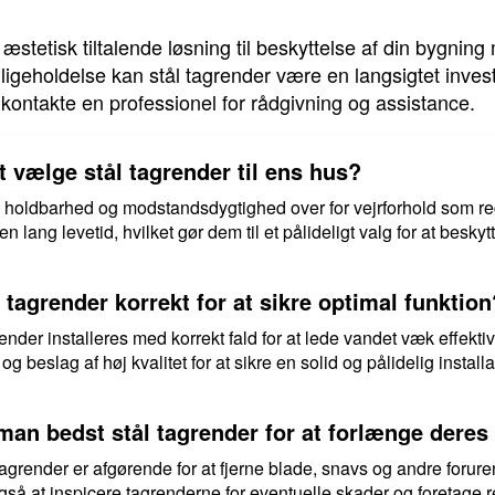
 æstetisk tiltalende løsning til beskyttelse af din bygni
ligeholdelse kan stål tagrender være en langsigtet invest
u kontakte en professionel for rådgivning og assistance.
t vælge stål tagrender til ens hus?
es holdbarhed og modstandsdygtighed over for vejrforhold som re
 lang levetid, hvilket gør dem til et pålideligt valg for at besk
 tagrender korrekt for at sikre optimal funktion
tagrender installeres med korrekt fald for at lede vandet væk effek
 beslag af høj kvalitet for at sikre en solid og pålidelig installa
an bedst stål tagrender for at forlænge deres 
grender er afgørende for at fjerne blade, snavs og andre forure
å at inspicere tagrenderne for eventuelle skader og foretage re