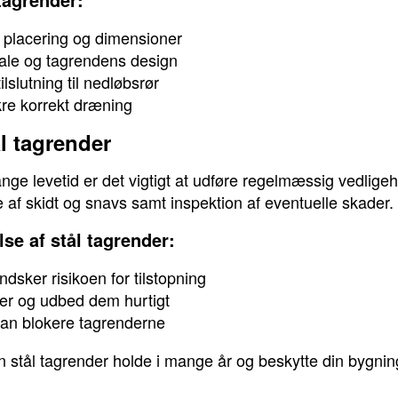
 placering og dimensioner
riale og tagrendens design
lslutning til nedløbsrør
kre korrekt dræning
l tagrender
ange levetid er det vigtigt at udføre regelmæssig vedlige
e af skidt og snavs samt inspektion af eventuelle skader.
lse af stål tagrender:
sker risikoen for tilstopning
er og udbed dem hurtigt
kan blokere tagrenderne
n stål tagrender holde i mange år og beskytte din bygnin