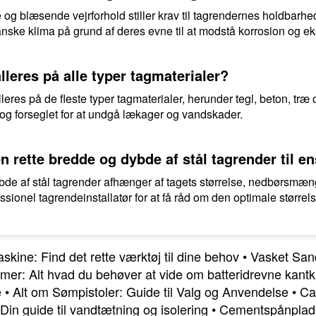
og blæsende vejrforhold stiller krav til tagrendernes holdbarh
anske klima på grund af deres evne til at modstå korrosion og ek
lleres på alle typer tagmaterialer?
eres på de fleste typer tagmaterialer, herunder tegl, beton, træ og
 og forseglet for at undgå lækager og vandskader.
rette bredde og dybde af stål tagrender til e
ybde af stål tagrender afhænger af tagets størrelse, nedbørsmæ
ssionel tagrendeinstallatør for at få råd om den optimale størrel
ine: Find det rette værktøj til dine behov
•
Vasket Sand
er: Alt hvad du behøver at vide om batteridrevne kantk
e
•
Alt om Sømpistoler: Guide til Valg og Anvendelse
•
Ca
in guide til vandtætning og isolering
•
Cementspånplade