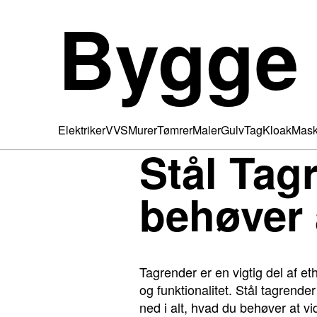
Bygge
Elektriker
VVS
Murer
Tømrer
Maler
Gulv
Tag
Kloak
Mask
Stål Tag
behøver 
Tagrender er en vigtig del af e
og funktionalitet. Stål tagrende
ned i alt, hvad du behøver at vi