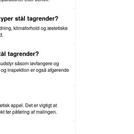
typer stål tagrender?
ldning, klimaforhold og æstetiske
d.
ål tagrender?
sesudstyr såsom løvfangere og
e og inspektion er også afgørende
isk appel. Det er vigtigt at
ekt før påføring af malingen.