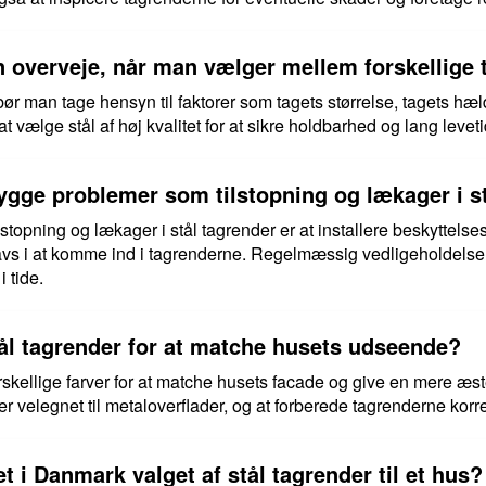
n overveje, når man vælger mellem forskellige 
ør man tage hensyn til faktorer som tagets størrelse, tagets hæ
t vælge stål af høj kvalitet for at sikre holdbarhed og lang leveti
gge problemer som tilstopning og lækager i st
lstopning og lækager i stål tagrender er at installere beskyttel
 snavs i at komme ind i tagrenderne. Regelmæssig vedligeholdels
 tide.
tål tagrender for at matche husets udseende?
rskellige farver for at matche husets facade og give en mere æstet
 er velegnet til metaloverflader, og at forberede tagrenderne korr
t i Danmark valget af stål tagrender til et hus?