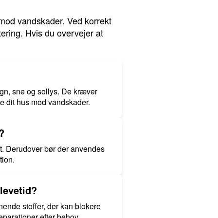
ng mod vandskader. Ved korrekt
ering. Hvis du overvejer at
gn, sne og sollys. De kræver
ytte dit hus mod vandskader.
?
tivt. Derudover bør der anvendes
tion.
levetid?
nende stoffer, der kan blokere
parationer efter behov.