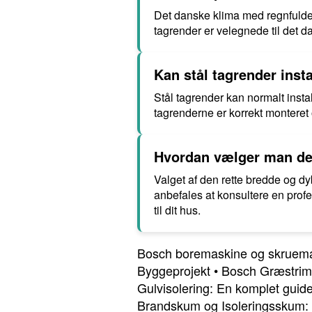
Det danske klima med regnfulde 
tagrender er velegnede til det d
Kan stål tagrender insta
Stål tagrender kan normalt install
tagrenderne er korrekt monteret
Hvordan vælger man den 
Valget af den rette bredde og d
anbefales at konsultere en profe
til dit hus.
Bosch boremaskine og skruemask
Byggeprojekt
•
Bosch Græstrimm
Gulvisolering: En komplet guid
Brandskum og Isoleringsskum: D