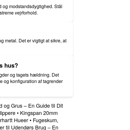
ed og modstandsdygtighed. Stål
streme vejrforhold.
 metal. Det er vigtigt at sikre, at
ns hus?
ngder og tagets hældning. Det
se og konfiguration af tagrender
 og Grus – En Guide til Dit
lippere
•
Kingspan 20mm
rhartt Hueer
•
Fugeskum,
r til Udendørs Brug – En