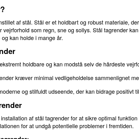
r?
tillet af stål. Stål er et holdbart og robust materiale, der
 vejrforhold som regn, sne og sollys. Stål tagrender kan
 og kan holde i mange år.
ender
 ekstremt holdbare og kan modstå selv de hårdeste vejrf
render kræver minimal vedligeholdelse sammenlignet me
moderne og stilfuldt udseende, der kan bidrage positivt 
grender
t installation af stål tagrender for at sikre optimal funkt
allationen for at undgå potentielle problemer i fremtiden.
 tagrender: