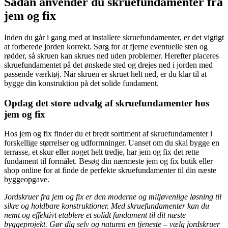
Sådan anvender du skruefundamenter fra
jem og fix
Inden du går i gang med at installere skruefundamenter, er det vigtigt
at forberede jorden korrekt. Sørg for at fjerne eventuelle sten og
rødder, så skruen kan skrues ned uden problemer. Herefter placeres
skruefundamentet på det ønskede sted og drejes ned i jorden med
passende værktøj. Når skruen er skruet helt ned, er du klar til at
bygge din konstruktion på det solide fundament.
Opdag det store udvalg af skruefundamenter hos
jem og fix
Hos jem og fix finder du et bredt sortiment af skruefundamenter i
forskellige størrelser og udformninger. Uanset om du skal bygge en
terrasse, et skur eller noget helt tredje, har jem og fix det rette
fundament til formålet. Besøg din nærmeste jem og fix butik eller
shop online for at finde de perfekte skruefundamenter til din næste
byggeopgave.
Jordskruer fra jem og fix er den moderne og miljøvenlige løsning til
sikre og holdbare konstruktioner. Med skruefundamenter kan du
nemt og effektivt etablere et solidt fundament til dit næste
byggeprojekt. Gør dig selv og naturen en tjeneste – vælg jordskruer