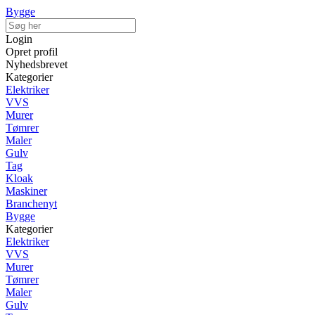
Bygge
Login
Opret profil
Nyhedsbrevet
Kategorier
Elektriker
VVS
Murer
Tømrer
Maler
Gulv
Tag
Kloak
Maskiner
Branchenyt
Bygge
Kategorier
Elektriker
VVS
Murer
Tømrer
Maler
Gulv