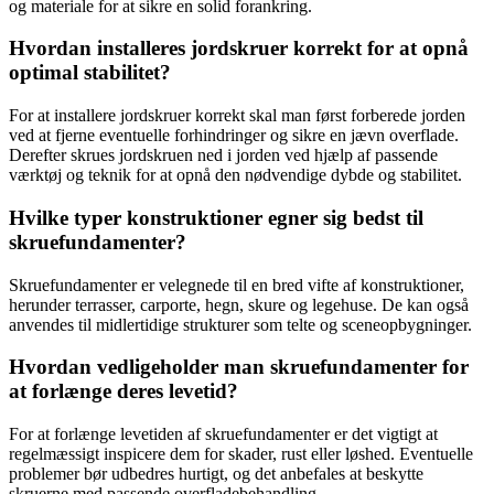
og materiale for at sikre en solid forankring.
Hvordan installeres jordskruer korrekt for at opnå
optimal stabilitet?
For at installere jordskruer korrekt skal man først forberede jorden
ved at fjerne eventuelle forhindringer og sikre en jævn overflade.
Derefter skrues jordskruen ned i jorden ved hjælp af passende
værktøj og teknik for at opnå den nødvendige dybde og stabilitet.
Hvilke typer konstruktioner egner sig bedst til
skruefundamenter?
Skruefundamenter er velegnede til en bred vifte af konstruktioner,
herunder terrasser, carporte, hegn, skure og legehuse. De kan også
anvendes til midlertidige strukturer som telte og sceneopbygninger.
Hvordan vedligeholder man skruefundamenter for
at forlænge deres levetid?
For at forlænge levetiden af skruefundamenter er det vigtigt at
regelmæssigt inspicere dem for skader, rust eller løshed. Eventuelle
problemer bør udbedres hurtigt, og det anbefales at beskytte
skruerne med passende overfladebehandling.