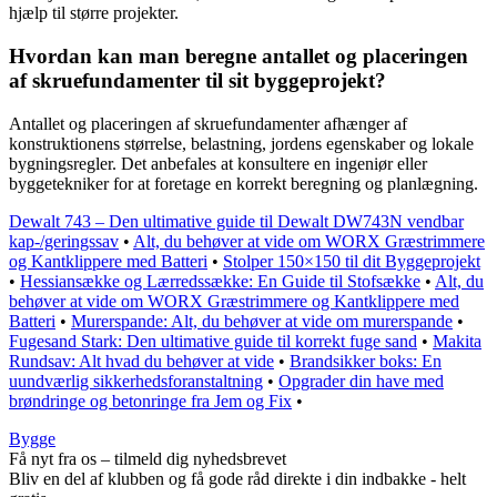
hjælp til større projekter.
Hvordan kan man beregne antallet og placeringen
af skruefundamenter til sit byggeprojekt?
Antallet og placeringen af skruefundamenter afhænger af
konstruktionens størrelse, belastning, jordens egenskaber og lokale
bygningsregler. Det anbefales at konsultere en ingeniør eller
byggetekniker for at foretage en korrekt beregning og planlægning.
Dewalt 743 – Den ultimative guide til Dewalt DW743N vendbar
kap-/geringssav
•
Alt, du behøver at vide om WORX Græstrimmere
og Kantklippere med Batteri
•
Stolper 150×150 til dit Byggeprojekt
•
Hessiansække og Lærredssække: En Guide til Stofsække
•
Alt, du
behøver at vide om WORX Græstrimmere og Kantklippere med
Batteri
•
Murerspande: Alt, du behøver at vide om murerspande
•
Fugesand Stark: Den ultimative guide til korrekt fuge sand
•
Makita
Rundsav: Alt hvad du behøver at vide
•
Brandsikker boks: En
uundværlig sikkerhedsforanstaltning
•
Opgrader din have med
brøndringe og betonringe fra Jem og Fix
•
Bygge
Få nyt fra os – tilmeld dig nyhedsbrevet
Bliv en del af klubben og få gode råd direkte i din indbakke - helt