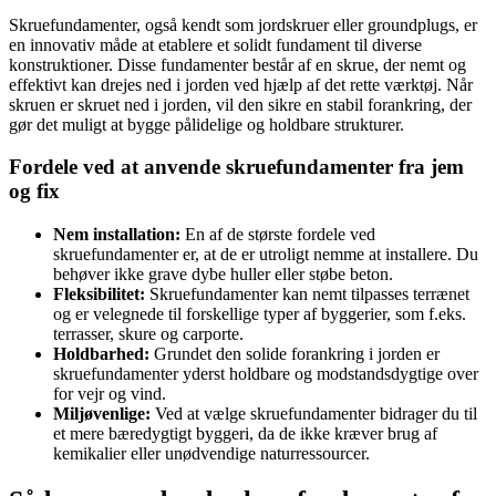
Skruefundamenter, også kendt som jordskruer eller groundplugs, er
en innovativ måde at etablere et solidt fundament til diverse
konstruktioner. Disse fundamenter består af en skrue, der nemt og
effektivt kan drejes ned i jorden ved hjælp af det rette værktøj. Når
skruen er skruet ned i jorden, vil den sikre en stabil forankring, der
gør det muligt at bygge pålidelige og holdbare strukturer.
Fordele ved at anvende skruefundamenter fra jem
og fix
Nem installation:
En af de største fordele ved
skruefundamenter er, at de er utroligt nemme at installere. Du
behøver ikke grave dybe huller eller støbe beton.
Fleksibilitet:
Skruefundamenter kan nemt tilpasses terrænet
og er velegnede til forskellige typer af byggerier, som f.eks.
terrasser, skure og carporte.
Holdbarhed:
Grundet den solide forankring i jorden er
skruefundamenter yderst holdbare og modstandsdygtige over
for vejr og vind.
Miljøvenlige:
Ved at vælge skruefundamenter bidrager du til
et mere bæredygtigt byggeri, da de ikke kræver brug af
kemikalier eller unødvendige naturressourcer.