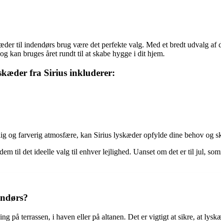
skæder til indendørs brug være det perfekte valg. Med et bredt udvalg a
re og kan bruges året rundt til at skabe hygge i dit hjem.
skæder fra Sirius inkluderer:
lig og farverig atmosfære, kan Sirius lyskæder opfylde dine behov og s
em til det ideelle valg til enhver lejlighed. Uanset om det er til jul, s
endørs?
g på terrassen, i haven eller på altanen. Det er vigtigt at sikre, at lys