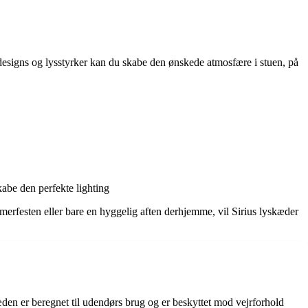
f designs og lysstyrker kan du skabe den ønskede atmosfære i stuen, på
kabe den perfekte lighting
ommerfesten eller bare en hyggelig aften derhjemme, vil Sirius lyskæder
kæden er beregnet til udendørs brug og er beskyttet mod vejrforhold