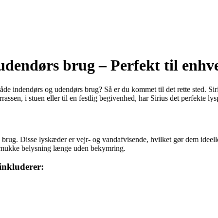
udendørs brug – Perfekt til enhve
de indendørs og udendørs brug? Så er du kommet til det rette sted. Siriu
en, i stuen eller til en festlig begivenhed, har Sirius det perfekte lysp
s brug. Disse lyskæder er vejr- og vandafvisende, hvilket gør dem ideelle
n smukke belysning længe uden bekymring.
inkluderer: