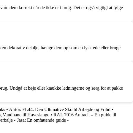
re dem korrekt når de ikke er i brug. Det er også vigtigt at følge
som en dekorativ detalje, hænge dem op som en lyskæde eller bruge
 brug. Undgå at bøje eller knække ledningerne og sørg for at pakke
aks
•
Airtox FL44: Den Ultimative Sko til Arbejde og Fritid
•
g Vandhane til Haveslange
•
RAL 7016 Antracit – En guide til
erbalje
•
Jasa: En omfattende guide
•