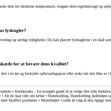
sætte dem for ekstreme temperaturer, rengøre dem regelmæssigt og opbeva
us lyskugler?
de hverdag og særlige lejligheder. Du kan placere lyskuglerne i en skål 
kæde for at bevare dens kvalitet?
 den i en tør og beskyttet opbevaringspose eller æske når den ikke er i
rojekter
•
Hækkesaks – En komplet guide til at vælge den rette hækkes
r
•
Alt du skal vide om fæhår
•
Hanekobling, Hanekobling Indendørs o
 med Skalflex produkter
•
Murerbaljer: Guide til valg af den rigtige mur