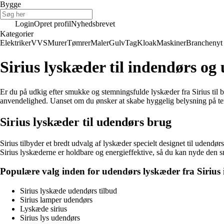
Bygge
Login
Opret profil
Nyhedsbrevet
Kategorier
Elektriker
VVS
Murer
Tømrer
Maler
Gulv
Tag
Kloak
Maskiner
Branchenyt
Sirius lyskæder til indendørs og 
Er du på udkig efter smukke og stemningsfulde lyskæder fra Sirius til bå
anvendelighed. Uanset om du ønsker at skabe hyggelig belysning på terrass
Sirius lyskæder til udendørs brug
Sirius tilbyder et bredt udvalg af lyskæder specielt designet til udendør
Sirius lyskæderne er holdbare og energieffektive, så du kan nyde de
Populære valg inden for udendørs lyskæder fra Sirius 
Sirius lyskæde udendørs tilbud
Sirius lamper udendørs
Lyskæde sirius
Sirius lys udendørs