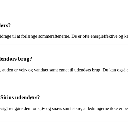
dørs?
age til at forlænge sommeraftenerne. De er ofte energieffektive og kan
udendørs brug?
g, at den er vejr- og vandtæt samt egnet til udendørs brug. Du kan ogs
 Sirius udendørs?
sigt rengøre den for støv og snavs samt sikre, at ledningerne ikke er b