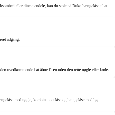
rksomhed eller dine ejendele, kan du stole på Ruko hængelåse til at
seret adgang.
er den uvedkommende i at åbne låsen uden den rette nøgle eller kode.
t hængelåse med nøgle, kombinationslåse og hængelåse med høj