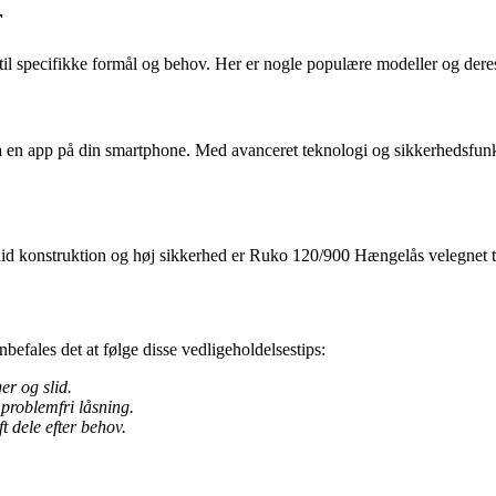
r
 til specifikke formål og behov. Her er nogle populære modeller og der
via en app på din smartphone. Med avanceret teknologi og sikkerhedsfun
lid konstruktion og høj sikkerhed er Ruko 120/900 Hængelås velegnet t
efales det at følge disse vedligeholdelsestips:
er og slid.
problemfri låsning.
t dele efter behov.