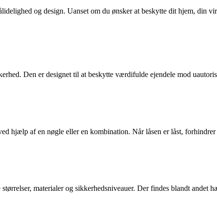
ålidelighed og design. Uanset om du ønsker at beskytte dit hjem, din vi
erhed. Den er designet til at beskytte værdifulde ejendele mod uautori
ved hjælp af en nøgle eller en kombination. Når låsen er låst, forhindr
e størrelser, materialer og sikkerhedsniveauer. Der findes blandt ande