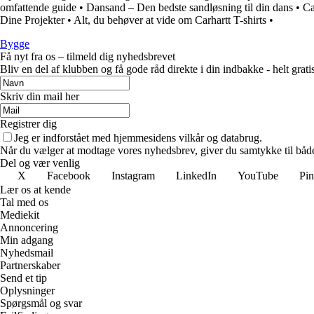
omfattende guide
•
Dansand – Den bedste sandløsning til din dans
•
Ca
Dine Projekter
•
Alt, du behøver at vide om Carhartt T-shirts
•
Bygge
Få nyt fra os – tilmeld dig nyhedsbrevet
Bliv en del af klubben og få gode råd direkte i din indbakke - helt gratis
Skriv din mail her
Registrer dig
Jeg er indforstået med hjemmesidens vilkår og databrug.
Når du vælger at modtage vores nyhedsbrev, giver du samtykke til både v
Del og vær venlig
X
Facebook
Instagram
LinkedIn
YouTube
Pin
Lær os at kende
Tal med os
Mediekit
Annoncering
Min adgang
Nyhedsmail
Partnerskaber
Send et tip
Oplysninger
Spørgsmål og svar