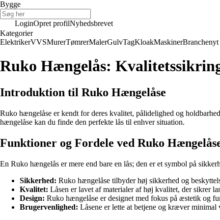
Bygge
Login
Opret profil
Nyhedsbrevet
Kategorier
Elektriker
VVS
Murer
Tømrer
Maler
Gulv
Tag
Kloak
Maskiner
Branchenyt
Ruko Hængelås: Kvalitetssikring
Introduktion til Ruko Hængelåse
Ruko hængelåse er kendt for deres kvalitet, pålidelighed og holdbarhed
hængelåse kan du finde den perfekte lås til enhver situation.
Funktioner og Fordele ved Ruko Hængelås
En Ruko hængelås er mere end bare en lås; den er et symbol på sikkerhe
Sikkerhed:
Ruko hængelåse tilbyder høj sikkerhed og beskyttel
Kvalitet:
Låsen er lavet af materialer af høj kvalitet, der sikrer 
Design:
Ruko hængelåse er designet med fokus på æstetik og fun
Brugervenlighed:
Låsene er lette at betjene og kræver minimal 