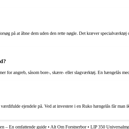
?
orsøg på at åbne dem uden den rette nøgle. Det kræver specialværktøj o
ed?
mer for angreb, såsom bore-, skære- eller slagværktøj. En hængelås med 
e værdifulde ejendele på. Ved at investere i en Ruko hængelås får man 
en – En omfattende guide
•
Alt Om Forstnerbor
•
LIP 350 Universalmør