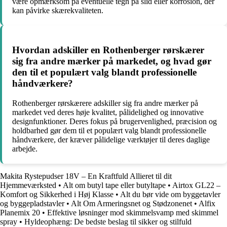
være opmærksom på eventuelle tegn på slid eller korrosion, der
kan påvirke skærekvaliteten.
Hvordan adskiller en Rothenberger rørskærer
sig fra andre mærker på markedet, og hvad gør
den til et populært valg blandt professionelle
håndværkere?
Rothenberger rørskærere adskiller sig fra andre mærker på
markedet ved deres høje kvalitet, pålidelighed og innovative
designfunktioner. Deres fokus på brugervenlighed, præcision og
holdbarhed gør dem til et populært valg blandt professionelle
håndværkere, der kræver pålidelige værktøjer til deres daglige
arbejde.
Makita Rystepudser 18V – En Kraftfuld Allieret til dit
Hjemmeværksted
•
Alt om butyl tape eller butyltape
•
Airtox GL22 –
Komfort og Sikkerhed i Høj Klasse
•
Alt du bør vide om byggetavler
og byggepladstavler
•
Alt Om Armeringsnet og Stødzonenet
•
Alfix
Planemix 20
•
Effektive løsninger mod skimmelsvamp med skimmel
spray
•
Hyldeophæng: De bedste beslag til sikker og stilfuld