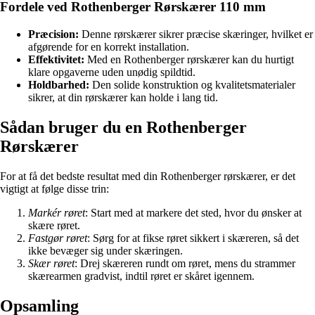
Fordele ved Rothenberger Rørskærer 110 mm
Præcision:
Denne rørskærer sikrer præcise skæringer, hvilket er
afgørende for en korrekt installation.
Effektivitet:
Med en Rothenberger rørskærer kan du hurtigt
klare opgaverne uden unødig spildtid.
Holdbarhed:
Den solide konstruktion og kvalitetsmaterialer
sikrer, at din rørskærer kan holde i lang tid.
Sådan bruger du en Rothenberger
Rørskærer
For at få det bedste resultat med din Rothenberger rørskærer, er det
vigtigt at følge disse trin:
Markér røret
: Start med at markere det sted, hvor du ønsker at
skære røret.
Fastgør røret
: Sørg for at fikse røret sikkert i skæreren, så det
ikke bevæger sig under skæringen.
Skær røret
: Drej skæreren rundt om røret, mens du strammer
skærearmen gradvist, indtil røret er skåret igennem.
Opsamling