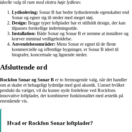
ideelle valg til rum med ekstra høje lydkrav.
Lydisolering:
Sonar B har bedre lydisolerende egenskaber end
Sonar og egner sig til steder med meget støj.
Design:
Begge typer loftplader har et stilfuldt design, der kan
tilpasses forskellige indretningsstile.
Installation:
Både Sonar og Sonar B er nemme at installere og
kræver minimal vedligeholdelse.
Anvendelsesområder:
Mens Sonar er egnet til de fleste
kommercielle og offentlige bygninger, er Sonar B ideel til
biografer, koncertsale og lignende steder.
Afsluttende ord
Rockfon Sonar og Sonar B
er to fremragende valg, når det handler
om at skabe et behageligt lydmiljø med god akustik. Uanset hvilket
produkt du vælger, vil du kunne nyde fordelene ved Rockfons
innovative loftplader, der kombinerer funktionalitet med æstetik på
enestående vis.
Hvad er Rockfon Sonar loftplader?