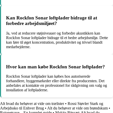
Kan Rockfon Sonar loftplader bidrage til at
forbedre arbejdsmiljøet?
Ja, ved at reducere støjniveauer og forbedre akustikken kan
Rockfon Sonar loftplader bidrage til et bedre arbejdsmiljø. Dette
kan føre til øget koncentration, produktivitet og trivsel blandt
medarbejderne.
Hvor kan man købe Rockfon Sonar loftplader?
Rockfon Sonar loftplader kan købes hos autoriserede
forhandlere, byggemarkeder eller direkte fra producenten. Det
anbefales at kontakte en professionel for rådgivning om valg og
installation af loftpladerne.
Alt hvad du behøver at vide om trælister
•
Rossi Støvler Stark og
Arbejdssko til Enhver Brug
•
Alt du behøver at vide om brøndskum
•
Bajonetsave – En komplet guide
•
Makita Bitssæt: Alt hvad du