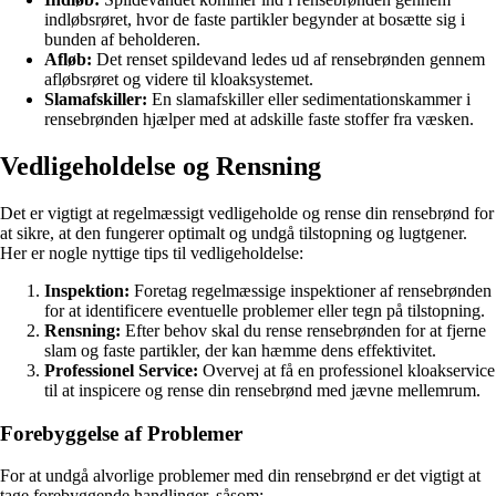
indløbsrøret, hvor de faste partikler begynder at bosætte sig i
bunden af beholderen.
Afløb:
Det renset spildevand ledes ud af rensebrønden gennem
afløbsrøret og videre til kloaksystemet.
Slamafskiller:
En slamafskiller eller sedimentationskammer i
rensebrønden hjælper med at adskille faste stoffer fra væsken.
Vedligeholdelse og Rensning
Det er vigtigt at regelmæssigt vedligeholde og rense din rensebrønd for
at sikre, at den fungerer optimalt og undgå tilstopning og lugtgener.
Her er nogle nyttige tips til vedligeholdelse:
Inspektion:
Foretag regelmæssige inspektioner af rensebrønden
for at identificere eventuelle problemer eller tegn på tilstopning.
Rensning:
Efter behov skal du rense rensebrønden for at fjerne
slam og faste partikler, der kan hæmme dens effektivitet.
Professionel Service:
Overvej at få en professionel kloakservice
til at inspicere og rense din rensebrønd med jævne mellemrum.
Forebyggelse af Problemer
For at undgå alvorlige problemer med din rensebrønd er det vigtigt at
tage forebyggende handlinger, såsom: