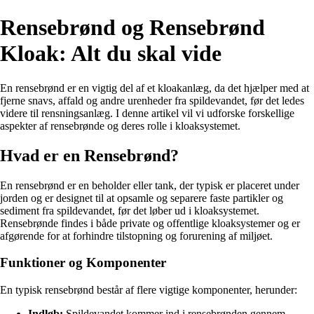
Rensebrønd og Rensebrønd
Kloak: Alt du skal vide
En rensebrønd er en vigtig del af et kloakanlæg, da det hjælper med at
fjerne snavs, affald og andre urenheder fra spildevandet, før det ledes
videre til rensningsanlæg. I denne artikel vil vi udforske forskellige
aspekter af rensebrønde og deres rolle i kloaksystemet.
Hvad er en Rensebrønd?
En rensebrønd er en beholder eller tank, der typisk er placeret under
jorden og er designet til at opsamle og separere faste partikler og
sediment fra spildevandet, før det løber ud i kloaksystemet.
Rensebrønde findes i både private og offentlige kloaksystemer og er
afgørende for at forhindre tilstopning og forurening af miljøet.
Funktioner og Komponenter
En typisk rensebrønd består af flere vigtige komponenter, herunder:
Indløb:
Spildevandet kommer ind i rensebrønden gennem