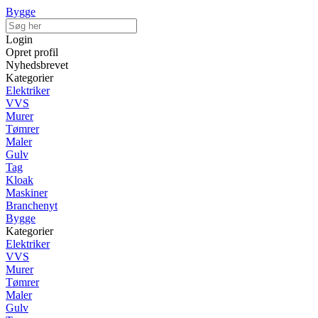
Bygge
Login
Opret profil
Nyhedsbrevet
Kategorier
Elektriker
VVS
Murer
Tømrer
Maler
Gulv
Tag
Kloak
Maskiner
Branchenyt
Bygge
Kategorier
Elektriker
VVS
Murer
Tømrer
Maler
Gulv