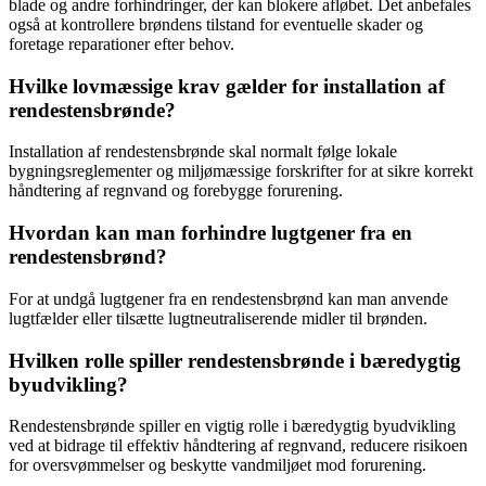
blade og andre forhindringer, der kan blokere afløbet. Det anbefales
også at kontrollere brøndens tilstand for eventuelle skader og
foretage reparationer efter behov.
Hvilke lovmæssige krav gælder for installation af
rendestensbrønde?
Installation af rendestensbrønde skal normalt følge lokale
bygningsreglementer og miljømæssige forskrifter for at sikre korrekt
håndtering af regnvand og forebygge forurening.
Hvordan kan man forhindre lugtgener fra en
rendestensbrønd?
For at undgå lugtgener fra en rendestensbrønd kan man anvende
lugtfælder eller tilsætte lugtneutraliserende midler til brønden.
Hvilken rolle spiller rendestensbrønde i bæredygtig
byudvikling?
Rendestensbrønde spiller en vigtig rolle i bæredygtig byudvikling
ved at bidrage til effektiv håndtering af regnvand, reducere risikoen
for oversvømmelser og beskytte vandmiljøet mod forurening.