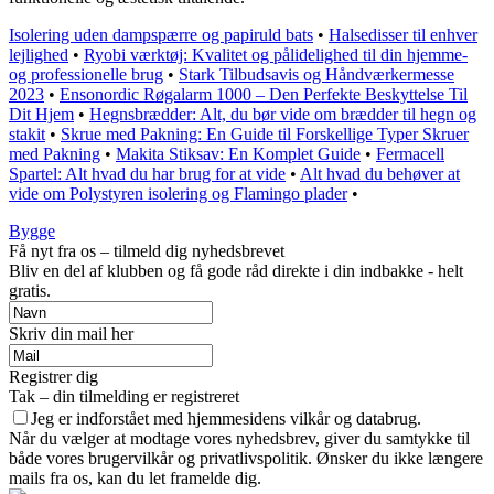
Isolering uden dampspærre og papiruld bats
•
Halsedisser til enhver
lejlighed
•
Ryobi værktøj: Kvalitet og pålidelighed til din hjemme-
og professionelle brug
•
Stark Tilbudsavis og Håndværkermesse
2023
•
Ensonordic Røgalarm 1000 – Den Perfekte Beskyttelse Til
Dit Hjem
•
Hegnsbrædder: Alt, du bør vide om brædder til hegn og
stakit
•
Skrue med Pakning: En Guide til Forskellige Typer Skruer
med Pakning
•
Makita Stiksav: En Komplet Guide
•
Fermacell
Spartel: Alt hvad du har brug for at vide
•
Alt hvad du behøver at
vide om Polystyren isolering og Flamingo plader
•
Bygge
Få nyt fra os – tilmeld dig nyhedsbrevet
Bliv en del af klubben og få gode råd direkte i din indbakke - helt
gratis.
Skriv din mail her
Registrer dig
Tak – din tilmelding er registreret
Jeg er indforstået med hjemmesidens vilkår og databrug.
Når du vælger at modtage vores nyhedsbrev, giver du samtykke til
både vores brugervilkår og privatlivspolitik. Ønsker du ikke længere
mails fra os, kan du let framelde dig.