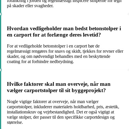
forankring i jorden og regelmæssigt inspicere stolperne for tegn
på skader eller svagheder.
Hvordan vedligeholder man bedst betonstolper i
en carport for at forlænge deres levetid?
For at vedligeholde betonstolper i en carport bør de
regelmæssigt rengøres for snavs og skidt, tjekkes for revner eller
skader, og om nødvendigt behandles med en beskyttende
coating for at forhindre nedbrydning.
Hvilke faktorer skal man overveje, når man
vælger carportstolper til sit byggeprojekt?
Nogle vigtige faktorer at overveje, når man vælger
carportstolper, inkluderer materialets holdbarhed, pris, æstetik,
installationskrav og vejrbestandighed. Det er også vigtigt at
vælge stolper, der passer til den specifikke carportdesign og
størrelse.