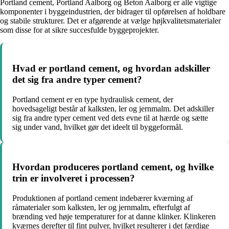
Portland cement, Portland Aalborg og Beton Aalborg er alle vigtige
komponenter i byggeindustrien, der bidrager til opførelsen af holdbare
og stabile strukturer. Det er afgørende at vælge højkvalitetsmaterialer
som disse for at sikre succesfulde byggeprojekter.
Hvad er portland cement, og hvordan adskiller
det sig fra andre typer cement?
Portland cement er en type hydraulisk cement, der
hovedsageligt består af kalksten, ler og jernmalm. Det adskiller
sig fra andre typer cement ved dets evne til at hærde og sætte
sig under vand, hvilket gør det ideelt til byggeformål.
Hvordan produceres portland cement, og hvilke
trin er involveret i processen?
Produktionen af portland cement indebærer kværning af
råmaterialer som kalksten, ler og jernmalm, efterfulgt af
brænding ved høje temperaturer for at danne klinker. Klinkeren
kværnes derefter til fint pulver, hvilket resulterer i det færdige