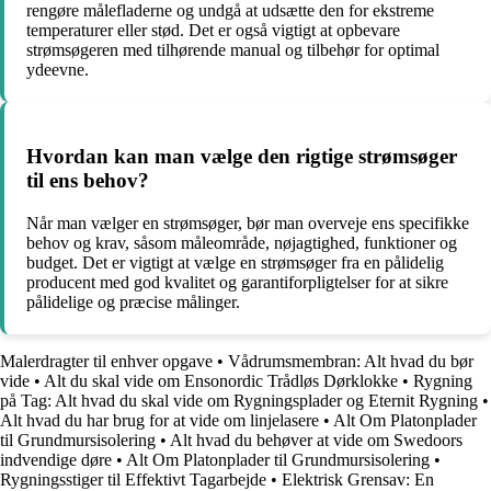
rengøre målefladerne og undgå at udsætte den for ekstreme
temperaturer eller stød. Det er også vigtigt at opbevare
strømsøgeren med tilhørende manual og tilbehør for optimal
ydeevne.
Hvordan kan man vælge den rigtige strømsøger
til ens behov?
Når man vælger en strømsøger, bør man overveje ens specifikke
behov og krav, såsom måleområde, nøjagtighed, funktioner og
budget. Det er vigtigt at vælge en strømsøger fra en pålidelig
producent med god kvalitet og garantiforpligtelser for at sikre
pålidelige og præcise målinger.
Malerdragter til enhver opgave
•
Vådrumsmembran: Alt hvad du bør
vide
•
Alt du skal vide om Ensonordic Trådløs Dørklokke
•
Rygning
på Tag: Alt hvad du skal vide om Rygningsplader og Eternit Rygning
•
Alt hvad du har brug for at vide om linjelasere
•
Alt Om Platonplader
til Grundmursisolering
•
Alt hvad du behøver at vide om Swedoors
indvendige døre
•
Alt Om Platonplader til Grundmursisolering
•
Rygningsstiger til Effektivt Tagarbejde
•
Elektrisk Grensav: En