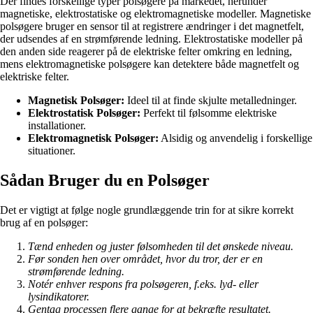
Der findes forskellige typer polsøgere på markedet, herunder
magnetiske, elektrostatiske og elektromagnetiske modeller. Magnetiske
polsøgere bruger en sensor til at registrere ændringer i det magnetfelt,
der udsendes af en strømførende ledning. Elektrostatiske modeller på
den anden side reagerer på de elektriske felter omkring en ledning,
mens elektromagnetiske polsøgere kan detektere både magnetfelt og
elektriske felter.
Magnetisk Polsøger:
Ideel til at finde skjulte metalledninger.
Elektrostatisk Polsøger:
Perfekt til følsomme elektriske
installationer.
Elektromagnetisk Polsøger:
Alsidig og anvendelig i forskellige
situationer.
Sådan Bruger du en Polsøger
Det er vigtigt at følge nogle grundlæggende trin for at sikre korrekt
brug af en polsøger:
Tænd enheden og juster følsomheden til det ønskede niveau.
Før sonden hen over området, hvor du tror, der er en
strømførende ledning.
Notér enhver respons fra polsøgeren, f.eks. lyd- eller
lysindikatorer.
Gentag processen flere gange for at bekræfte resultatet.