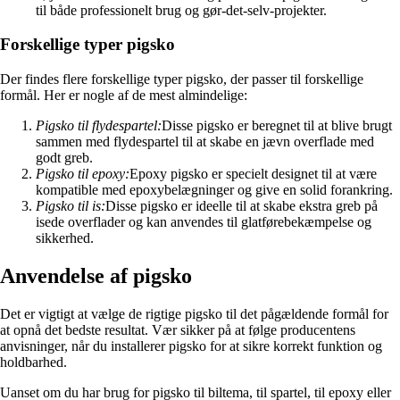
til både professionelt brug og gør-det-selv-projekter.
Forskellige typer pigsko
Der findes flere forskellige typer pigsko, der passer til forskellige
formål. Her er nogle af de mest almindelige:
Pigsko til flydespartel:
Disse pigsko er beregnet til at blive brugt
sammen med flydespartel til at skabe en jævn overflade med
godt greb.
Pigsko til epoxy:
Epoxy pigsko er specielt designet til at være
kompatible med epoxybelægninger og give en solid forankring.
Pigsko til is:
Disse pigsko er ideelle til at skabe ekstra greb på
isede overflader og kan anvendes til glatførebekæmpelse og
sikkerhed.
Anvendelse af pigsko
Det er vigtigt at vælge de rigtige pigsko til det pågældende formål for
at opnå det bedste resultat. Vær sikker på at følge producentens
anvisninger, når du installerer pigsko for at sikre korrekt funktion og
holdbarhed.
Uanset om du har brug for pigsko til biltema, til spartel, til epoxy eller