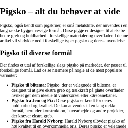
Pigsko – alt du behøver at vide
Pigsko, også kendt som pigskruer, er små metalstifte, der anvendes i en
lang række byggemæssige formål. Disse pigge er designet til at skabe
bedre greb og holdbarhed i forskellige materialer og overflader. I denne
artikel vil vi dykke ned i forskellige typer pigsko og deres anvendelse.
Pigsko til diverse formål
Der findes et utal af forskellige slags pigsko på markedet, der passer til
forskellige formål. Lad os se nærmere på nogle af de mest populære
varianter:
Pigsko til biltema:
Pigsko, der er velegnede til biltema, er
designet til at give ekstra greb og trækkraft på glatte overflader,
hvilket gør dem ideelle til vinterkørsel eller kørebanebaner.
Pigsko fra Jem og Fix:
Disse pigsko er kendt for deres
holdbarhed og kvalitet. De kan anvendes til en lang række
formål, herunder konstruktion, havearbejde og andre projekter,
der kræver ekstra greb.
Pigsko fra Harald Nyborg:
Harald Nyborg tilbyder pigsko af
høj kvalitet til en overkommelig pris. Deres pigsko er velegnede