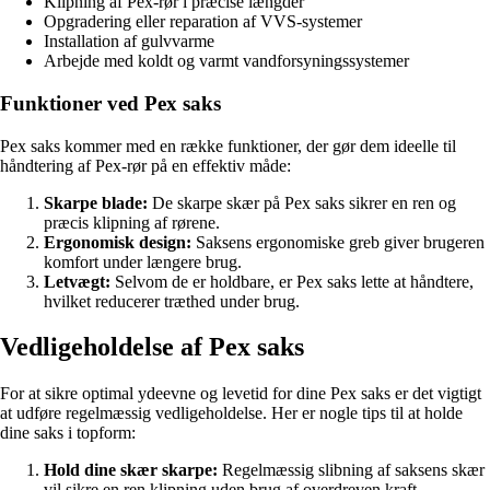
Klipning af Pex-rør i præcise længder
Opgradering eller reparation af VVS-systemer
Installation af gulvvarme
Arbejde med koldt og varmt vandforsyningssystemer
Funktioner ved Pex saks
Pex saks kommer med en række funktioner, der gør dem ideelle til
håndtering af Pex-rør på en effektiv måde:
Skarpe blade:
De skarpe skær på Pex saks sikrer en ren og
præcis klipning af rørene.
Ergonomisk design:
Saksens ergonomiske greb giver brugeren
komfort under længere brug.
Letvægt:
Selvom de er holdbare, er Pex saks lette at håndtere,
hvilket reducerer træthed under brug.
Vedligeholdelse af Pex saks
For at sikre optimal ydeevne og levetid for dine Pex saks er det vigtigt
at udføre regelmæssig vedligeholdelse. Her er nogle tips til at holde
dine saks i topform:
Hold dine skær skarpe:
Regelmæssig slibning af saksens skær
vil sikre en ren klipning uden brug af overdreven kraft.