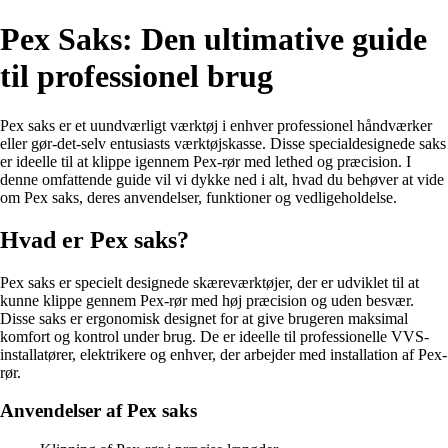
Pex Saks: Den ultimative guide
til professionel brug
Pex saks er et uundværligt værktøj i enhver professionel håndværker
eller gør-det-selv entusiasts værktøjskasse. Disse specialdesignede saks
er ideelle til at klippe igennem Pex-rør med lethed og præcision. I
denne omfattende guide vil vi dykke ned i alt, hvad du behøver at vide
om Pex saks, deres anvendelser, funktioner og vedligeholdelse.
Hvad er Pex saks?
Pex saks er specielt designede skæreværktøjer, der er udviklet til at
kunne klippe gennem Pex-rør med høj præcision og uden besvær.
Disse saks er ergonomisk designet for at give brugeren maksimal
komfort og kontrol under brug. De er ideelle til professionelle VVS-
installatører, elektrikere og enhver, der arbejder med installation af Pex-
rør.
Anvendelser af Pex saks