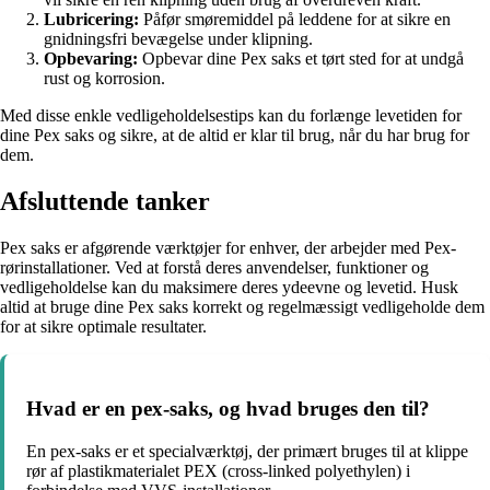
Lubricering:
Påfør smøremiddel på leddene for at sikre en
gnidningsfri bevægelse under klipning.
Opbevaring:
Opbevar dine Pex saks et tørt sted for at undgå
rust og korrosion.
Med disse enkle vedligeholdelsestips kan du forlænge levetiden for
dine Pex saks og sikre, at de altid er klar til brug, når du har brug for
dem.
Afsluttende tanker
Pex saks er afgørende værktøjer for enhver, der arbejder med Pex-
rørinstallationer. Ved at forstå deres anvendelser, funktioner og
vedligeholdelse kan du maksimere deres ydeevne og levetid. Husk
altid at bruge dine Pex saks korrekt og regelmæssigt vedligeholde dem
for at sikre optimale resultater.
Hvad er en pex-saks, og hvad bruges den til?
En pex-saks er et specialværktøj, der primært bruges til at klippe
rør af plastikmaterialet PEX (cross-linked polyethylen) i