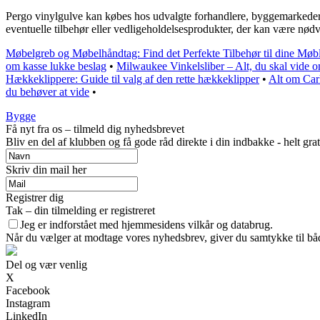
Pergo vinylgulve kan købes hos udvalgte forhandlere, byggemarkeder o
eventuelle tilbehør eller vedligeholdelsesprodukter, der kan være nød
Møbelgreb og Møbelhåndtag: Find det Perfekte Tilbehør til dine Møb
om kasse lukke beslag
•
Milwaukee Vinkelsliber – Alt, du skal vide
Hækkeklippere: Guide til valg af den rette hækkeklipper
•
Alt om Carh
du behøver at vide
•
Bygge
Få nyt fra os – tilmeld dig nyhedsbrevet
Bliv en del af klubben og få gode råd direkte i din indbakke - helt grat
Skriv din mail her
Registrer dig
Tak – din tilmelding er registreret
Jeg er indforstået med hjemmesidens vilkår og databrug.
Når du vælger at modtage vores nyhedsbrev, giver du samtykke til både
Del og vær venlig
X
Facebook
Instagram
LinkedIn