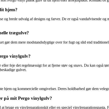
 sort Pergo vinyl plank gulv til dit hjem eller arbejdsplads. Kontakt os 
dit hjem?
 og brede udvalg af designs og farver. De er også vandafvisende og mods
nelle trægulve?
lket gør dem mere modstandsdygtige over for fugt og slid end traditionel
ergo vinylgulv?
 eller feje det regelmæssigt for at fjerne støv og snavs. Du kan også tø
beskadige gulvet.
rivate hjem og kommercielle omgivelser. Deres holdbarhed gør dem velegn
er på mit Pergo vinylgulv?
 at bruge en vinylreparationskit eller en speciel vinylreparationspasta. 