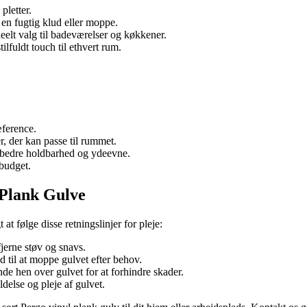
pletter.
 en fugtig klud eller moppe.
deelt valg til badeværelser og køkkener.
ilfuldt touch til ethvert rum.
æference.
, der kan passe til rummet.
r bedre holdbarhed og ydeevne.
 budget.
 Plank Gulve
at følge disse retningslinjer for pleje:
fjerne støv og snavs.
til at moppe gulvet efter behov.
e hen over gulvet for at forhindre skader.
delse og pleje af gulvet.