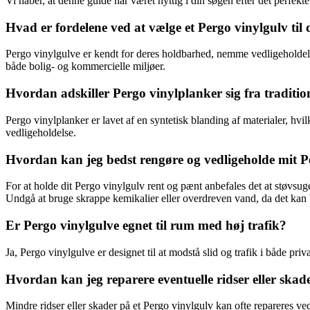
Vi håber, at denne guide har været nyttig i din søgen efter det perfekte
Hvad er fordelene ved at vælge et Pergo vinylgulv til 
Pergo vinylgulve er kendt for deres holdbarhed, nemme vedligeholdelse
både bolig- og kommercielle miljøer.
Hvordan adskiller Pergo vinylplanker sig fra traditio
Pergo vinylplanker er lavet af en syntetisk blanding af materialer, hvi
vedligeholdelse.
Hvordan kan jeg bedst rengøre og vedligeholde mit P
For at holde dit Pergo vinylgulv rent og pænt anbefales det at støvsuge
Undgå at bruge skrappe kemikalier eller overdreven vand, da det kan 
Er Pergo vinylgulve egnet til rum med høj trafik?
Ja, Pergo vinylgulve er designet til at modstå slid og trafik i både p
Hvordan kan jeg reparere eventuelle ridser eller skad
Mindre ridser eller skader på et Pergo vinylgulv kan ofte repareres ved