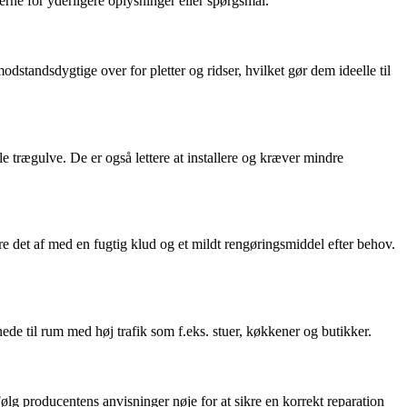
gerne for yderligere oplysninger eller spørgsmål.
tandsdygtige over for pletter og ridser, hvilket gør dem ideelle til
le trægulve. De er også lettere at installere og kræver mindre
rre det af med en fugtig klud og et mildt rengøringsmiddel efter behov.
ede til rum med høj trafik som f.eks. stuer, køkkener og butikker.
Følg producentens anvisninger nøje for at sikre en korrekt reparation