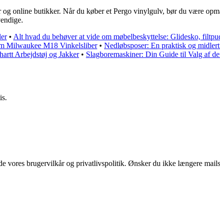
g online butikker. Når du køber et Pergo vinylgulv, bør du være opmær
vendige.
ler
•
Alt hvad du behøver at vide om møbelbeskyttelse: Glidesko, filtpud
 om Milwaukee M18 Vinkelsliber
•
Nedløbsposer: En praktisk og midlert
artt Arbejdstøj og Jakker
•
Slagboremaskiner: Din Guide til Valg af d
is.
 vores brugervilkår og privatlivspolitik. Ønsker du ikke længere mails 