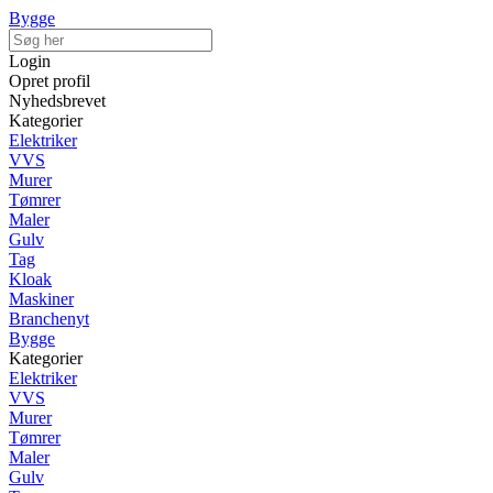
Bygge
Login
Opret profil
Nyhedsbrevet
Kategorier
Elektriker
VVS
Murer
Tømrer
Maler
Gulv
Tag
Kloak
Maskiner
Branchenyt
Bygge
Kategorier
Elektriker
VVS
Murer
Tømrer
Maler
Gulv