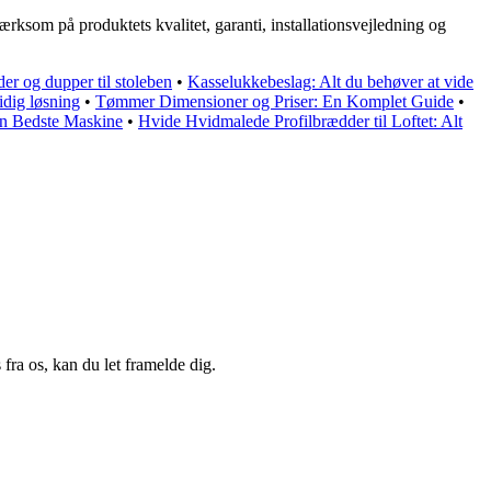
ksom på produktets kvalitet, garanti, installationsvejledning og
er og dupper til stoleben
•
Kasselukkebeslag: Alt du behøver at vide
idig løsning
•
Tømmer Dimensioner og Priser: En Komplet Guide
•
en Bedste Maskine
•
Hvide Hvidmalede Profilbrædder til Loftet: Alt
fra os, kan du let framelde dig.