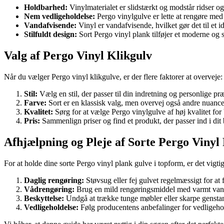
Holdbarhed:
Vinylmaterialet er slidstærkt og modstår ridser og 
Nem vedligeholdelse:
Pergo vinylgulve er lette at rengøre med
Vandafvisende:
Vinyl er vandafvisende, hvilket gør det til et i
Stilfuldt design:
Sort Pergo vinyl plank tilføjer et moderne og st
Valg af Pergo Vinyl Klikgulv
Når du vælger Pergo vinyl klikgulve, er der flere faktorer at overveje:
Stil:
Vælg en stil, der passer til din indretning og personlige pr
Farve:
Sort er en klassisk valg, men overvej også andre nuancer
Kvalitet:
Sørg for at vælge Pergo vinylgulve af høj kvalitet fo
Pris:
Sammenlign priser og find et produkt, der passer ind i dit
Afhjælpning og Pleje af Sorte Pergo Vinyl
For at holde dine sorte Pergo vinyl plank gulve i topform, er det vigtigt 
Daglig rengøring:
Støvsug eller fej gulvet regelmæssigt for at 
Vådrengøring:
Brug en mild rengøringsmiddel med varmt vand 
Beskyttelse:
Undgå at trække tunge møbler eller skarpe genstand
Vedligeholdelse:
Følg producentens anbefalinger for vedligehol