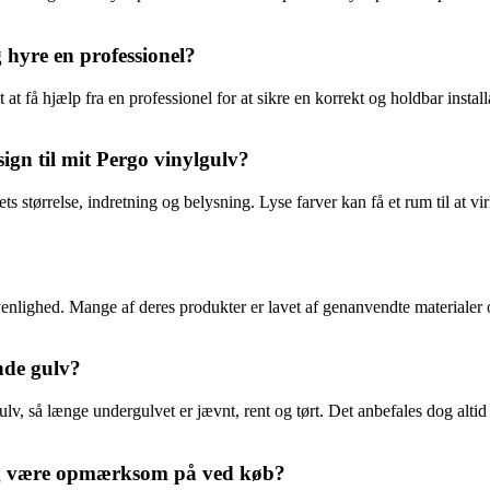
eg hyre en professionel?
t at få hjælp fra en professionel for at sikre en korrekt og holdbar insta
sign til mit Pergo vinylgulv?
ts størrelse, indretning og belysning. Lyse farver kan få et rum til at 
enlighed. Mange af deres produkter er lavet af genanvendte materialer
nde gulv?
gulv, så længe undergulvet er jævnt, rent og tørt. Det anbefales dog alti
jeg være opmærksom på ved køb?