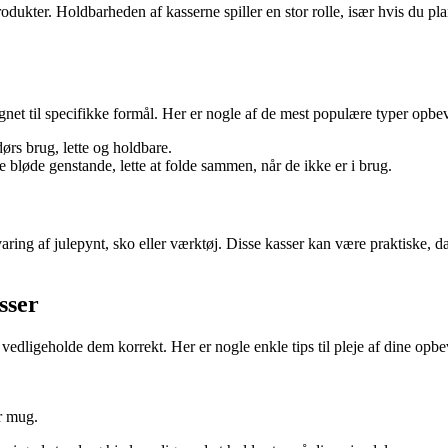
produkter. Holdbarheden af kasserne spiller en stor rolle, især hvis du 
gnet til specifikke formål. Her er nogle af de mest populære typer opbe
rs brug, lette og holdbare.
re bløde genstande, lette at folde sammen, når de ikke er i brug.
ring af julepynt, sko eller værktøj. Disse kasser kan være praktiske, d
sser
at vedligeholde dem korrekt. Her er nogle enkle tips til pleje af dine opb
r mug.