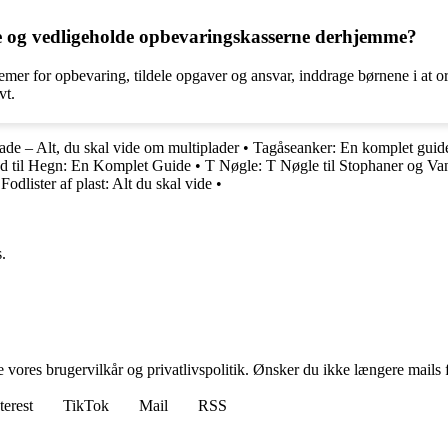
ge og vedligeholde opbevaringskasserne derhjemme?
emer for opbevaring, tildele opgaver og ansvar, inddrage børnene i at or
vt.
de – Alt, du skal vide om multiplader
•
Tagåseanker: En komplet guid
d til Hegn: En Komplet Guide
•
T Nøgle: T Nøgle til Stophaner og Va
•
Fodlister af plast: Alt du skal vide
•
.
ores brugervilkår og privatlivspolitik. Ønsker du ikke længere mails fr
terest
TikTok
Mail
RSS