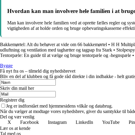
Hvordan kan man involvere hele familien i at bru
Man kan involvere hele familien ved at oprette fælles regler og syst
vigtigheden af at holde orden og bruge opbevaringskasserne effekti
Bakkemørtel: Alt du behøver at vide om 66 bakkemørtel
•
H H Multipla
udluftning og ventilation med taghætter og tagpap fra Stark
•
Stolpespy
Tentorpæle: En guide til at vælge og bruge tentorpæle og -hegnspæle
Bygge
Få nyt fra os – tilmeld dig nyhedsbrevet
Bliv en del af klubben og få gode råd direkte i din indbakke - helt gratis
Skriv din mail her
Registrer dig
Jeg er indforstået med hjemmesidens vilkår og databrug.
Når du vælger at modtage vores nyhedsbrev, giver du samtykke til både v
Del og vær venlig
X
Facebook
Instagram
LinkedIn
YouTube
Pin
Lær os at kende
Tal med os