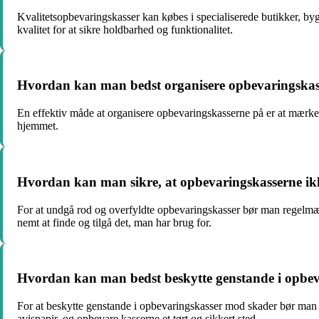
Kvalitetsopbevaringskasser kan købes i specialiserede butikker, by
kvalitet for at sikre holdbarhed og funktionalitet.
Hvordan kan man bedst organisere opbevaringska
En effektiv måde at organisere opbevaringskasserne på er at mærke
hjemmet.
Hvordan kan man sikre, at opbevaringskasserne ikk
For at undgå rod og overfyldte opbevaringskasser bør man regelmæs
nemt at finde og tilgå det, man har brug for.
Hvordan kan man bedst beskytte genstande i opbe
For at beskytte genstande i opbevaringskasser mod skader bør man væ
avispapir, og opbevare kasserne et tørt og sikkert sted.