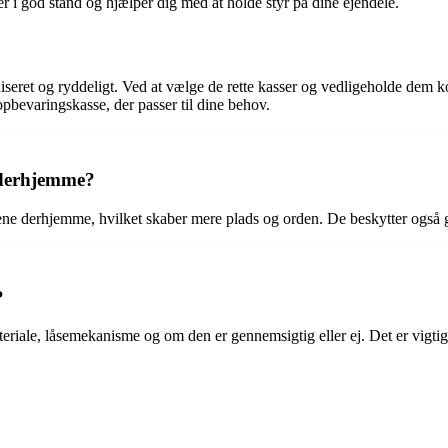
er i god stand og hjælper dig med at holde styr på dine ejendele.
iseret og ryddeligt. Ved at vælge de rette kasser og vedligeholde dem 
opbevaringskasse, der passer til dine behov.
 derhjemme?
ne derhjemme, hvilket skaber mere plads og orden. De beskytter også ge
?
riale, låsemekanisme og om den er gennemsigtig eller ej. Det er vigtigt 