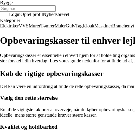
Bygge
Login
Opret profil
Nyhedsbrevet
Kategorier
Elektriker
VVS
Murer
Tømrer
Maler
Gulv
Tag
Kloak
Maskiner
Branchenyt
Opbevaringskasser til enhver lej
Opbevaringskasser er essentielle i ethvert hjem for at holde ting organ
stor forskel i din hverdag. Læs vores guide nedenfor for at finde ud af,
Køb de rigtige opbevaringskasser
Det kan være en udfordring at finde de rette opbevaringskasser, da marke
Vælg den rette størrelse
En af de vigtigste faktorer at overveje, når du køber opbevaringskasser
ideelle, mens større genstande kræver større kasser.
Kvalitet og holdbarhed