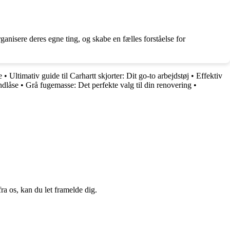
ganisere deres egne ting, og skabe en fælles forståelse for
e
•
Ultimativ guide til Carhartt skjorter: Dit go-to arbejdstøj
•
Effektiv
ndlåse
•
Grå fugemasse: Det perfekte valg til din renovering
•
a os, kan du let framelde dig.