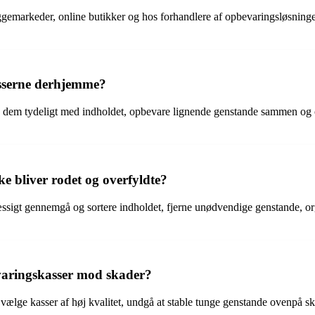
ggemarkeder, online butikker og hos forhandlere af opbevaringsløsninger
sserne derhjemme?
 dem tydeligt med indholdet, opbevare lignende genstande sammen og opr
e bliver rodet og overfyldte?
sigt gennemgå og sortere indholdet, fjerne unødvendige genstande, orga
varingskasser mod skader?
lge kasser af høj kvalitet, undgå at stable tunge genstande ovenpå skr