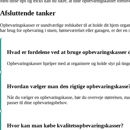
Med disse tips og tricks kan du sikre, at dine opbevaringskasser forbliv
Afsluttende tanker
Opbevaringskasser er uundværlige redskaber til at holde dit hjem organ
har brug for opbevaring i stuen, børneværelset eller garagen, er der en 
Hvad er fordelene ved at bruge opbevaringskasser
Opbevaringskasser hjælper med at organisere og holde styr på tinge
Hvordan vælger man den rigtige opbevaringskasse
Når du vælger en opbevaringskasse, bør du overveje størrelsen, mate
passer til dine opbevaringsbehov.
Hvor kan man købe kvalitetsopbevaringskasser?