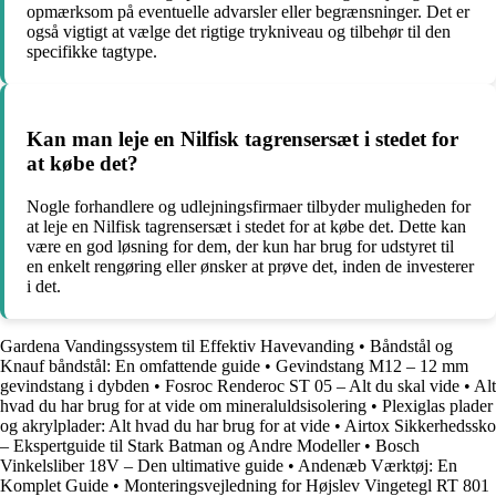
opmærksom på eventuelle advarsler eller begrænsninger. Det er
også vigtigt at vælge det rigtige trykniveau og tilbehør til den
specifikke tagtype.
Kan man leje en Nilfisk tagrensersæt i stedet for
at købe det?
Nogle forhandlere og udlejningsfirmaer tilbyder muligheden for
at leje en Nilfisk tagrensersæt i stedet for at købe det. Dette kan
være en god løsning for dem, der kun har brug for udstyret til
en enkelt rengøring eller ønsker at prøve det, inden de investerer
i det.
Gardena Vandingssystem til Effektiv Havevanding
•
Båndstål og
Knauf båndstål: En omfattende guide
•
Gevindstang M12 – 12 mm
gevindstang i dybden
•
Fosroc Renderoc ST 05 – Alt du skal vide
•
Alt
hvad du har brug for at vide om mineraluldsisolering
•
Plexiglas plader
og akrylplader: Alt hvad du har brug for at vide
•
Airtox Sikkerhedssko
– Ekspertguide til Stark Batman og Andre Modeller
•
Bosch
Vinkelsliber 18V – Den ultimative guide
•
Andenæb Værktøj: En
Komplet Guide
•
Monteringsvejledning for Højslev Vingetegl RT 801