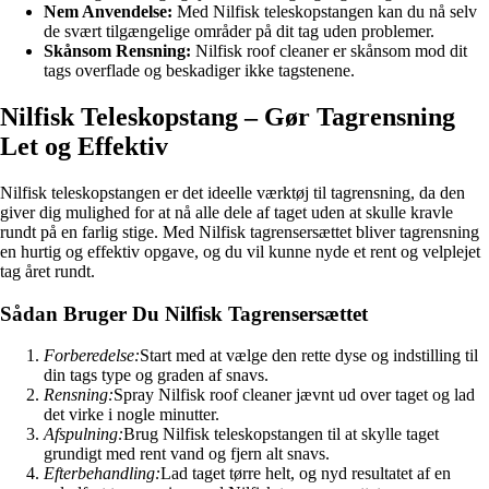
Nem Anvendelse:
Med Nilfisk teleskopstangen kan du nå selv
de svært tilgængelige områder på dit tag uden problemer.
Skånsom Rensning:
Nilfisk roof cleaner er skånsom mod dit
tags overflade og beskadiger ikke tagstenene.
Nilfisk Teleskopstang – Gør Tagrensning
Let og Effektiv
Nilfisk teleskopstangen er det ideelle værktøj til tagrensning, da den
giver dig mulighed for at nå alle dele af taget uden at skulle kravle
rundt på en farlig stige. Med Nilfisk tagrensersættet bliver tagrensning
en hurtig og effektiv opgave, og du vil kunne nyde et rent og velplejet
tag året rundt.
Sådan Bruger Du Nilfisk Tagrensersættet
Forberedelse:
Start med at vælge den rette dyse og indstilling til
din tags type og graden af snavs.
Rensning:
Spray Nilfisk roof cleaner jævnt ud over taget og lad
det virke i nogle minutter.
Afspulning:
Brug Nilfisk teleskopstangen til at skylle taget
grundigt med rent vand og fjern alt snavs.
Efterbehandling:
Lad taget tørre helt, og nyd resultatet af en