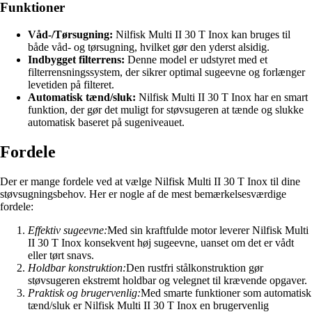
Funktioner
Våd-/Tørsugning:
Nilfisk Multi II 30 T Inox kan bruges til
både våd- og tørsugning, hvilket gør den yderst alsidig.
Indbygget filterrens:
Denne model er udstyret med et
filterrensningssystem, der sikrer optimal sugeevne og forlænger
levetiden på filteret.
Automatisk tænd/sluk:
Nilfisk Multi II 30 T Inox har en smart
funktion, der gør det muligt for støvsugeren at tænde og slukke
automatisk baseret på sugeniveauet.
Fordele
Der er mange fordele ved at vælge Nilfisk Multi II 30 T Inox til dine
støvsugningsbehov. Her er nogle af de mest bemærkelsesværdige
fordele:
Effektiv sugeevne:
Med sin kraftfulde motor leverer Nilfisk Multi
II 30 T Inox konsekvent høj sugeevne, uanset om det er vådt
eller tørt snavs.
Holdbar konstruktion:
Den rustfri stålkonstruktion gør
støvsugeren ekstremt holdbar og velegnet til krævende opgaver.
Praktisk og brugervenlig:
Med smarte funktioner som automatisk
tænd/sluk er Nilfisk Multi II 30 T Inox en brugervenlig