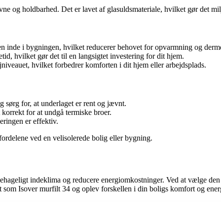
evne og holdbarhed. Det er lavet af glasuldsmateriale, hvilket gør det mil
en inde i bygningen, hvilket reducerer behovet for opvarmning og der
id, hvilket gør det til en langsigtet investering for dit hjem.
jniveauet, hvilket forbedrer komforten i dit hjem eller arbejdsplads.
 sørg for, at underlaget er rent og jævnt.
 korrekt for at undgå termiske broer.
leringen er effektiv.
 fordelene ved en velisolerede bolig eller bygning.
 behageligt indeklima og reducere energiomkostninger. Ved at vælge den r
t som Isover murfilt 34 og oplev forskellen i din boligs komfort og energ