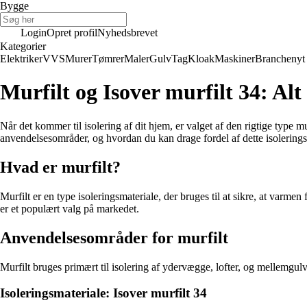
Bygge
Login
Opret profil
Nyhedsbrevet
Kategorier
Elektriker
VVS
Murer
Tømrer
Maler
Gulv
Tag
Kloak
Maskiner
Branchenyt
Murfilt og Isover murfilt 34: Alt
Når det kommer til isolering af dit hjem, er valget af den rigtige type mu
anvendelsesområder, og hvordan du kan drage fordel af dette isolerings
Hvad er murfilt?
Murfilt er en type isoleringsmateriale, der bruges til at sikre, at varmen 
er et populært valg på markedet.
Anvendelsesområder for murfilt
Murfilt bruges primært til isolering af ydervægge, lofter, og mellemgulve
Isoleringsmateriale: Isover murfilt 34