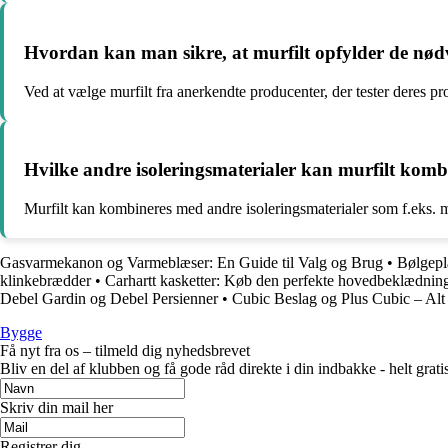
Hvordan kan man sikre, at murfilt opfylder de nød
Ved at vælge murfilt fra anerkendte producenter, der tester deres pr
Hvilke andre isoleringsmaterialer kan murfilt komb
Murfilt kan kombineres med andre isoleringsmaterialer som f.eks. m
Gasvarmekanon og Varmeblæser: En Guide til Valg og Brug
•
Bølgepl
klinkebrædder
•
Carhartt kasketter: Køb den perfekte hovedbeklædnin
Debel Gardin og Debel Persienner
•
Cubic Beslag og Plus Cubic – Alt o
Bygge
Få nyt fra os – tilmeld dig nyhedsbrevet
Bliv en del af klubben og få gode råd direkte i din indbakke - helt gratis
Skriv din mail her
Registrer dig