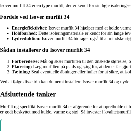
Isover murfilt 34 er en type murfilt, der er kendt for sin høje isolerings
Fordele ved Isover murfilt 34
Energieffektivitet:
Isover murfilt 34 hjælper med at holde varm
Holdbarhed:
Dette isoleringsmateriale er kendt for sin lange levet
Lydreduktion:
Isover murfilt 34 bidrager også til at mindske stø
Sådan installerer du Isover murfilt 34
Forberedelse:
Mål og skær murfilten til den ønskede størrelse, og
Placering:
Læg murfilten på plads og sørg for, at den er fastgjort
Tætning:
Seal eventuelle åbninger eller huller for at sikre, at iso
Ved at følge disse trin kan du nemt installere Isover murfilt 34 og nyde
Afsluttende tanker
Murfilt og specifikt Isover murfilt 34 er afgørende for at opretholde et
er godt beskyttet mod kulde, varme og støj. Så invester i kvalitetsmurfil