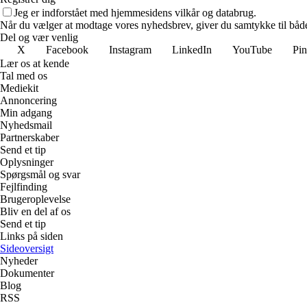
Jeg er indforstået med hjemmesidens vilkår og databrug.
Når du vælger at modtage vores nyhedsbrev, giver du samtykke til både v
Del og vær venlig
X
Facebook
Instagram
LinkedIn
YouTube
Pin
Lær os at kende
Tal med os
Mediekit
Annoncering
Min adgang
Nyhedsmail
Partnerskaber
Send et tip
Oplysninger
Spørgsmål og svar
Fejlfinding
Brugeroplevelse
Bliv en del af os
Send et tip
Links på siden
Sideoversigt
Nyheder
Dokumenter
Blog
RSS