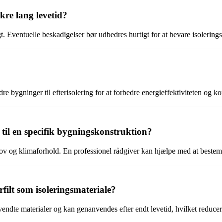
kre lang levetid?
gt. Eventuelle beskadigelser bør udbedres hurtigt for at bevare isolering
re bygninger til efterisolering for at forbedre energieffektiviteten og k
til en specifik bygningskonstruktion?
hov og klimaforhold. En professionel rådgiver kan hjælpe med at beste
filt som isoleringsmateriale?
enanvendte materialer og kan genanvendes efter endt levetid, hvilket redu