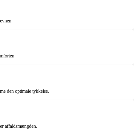
sevnen.
omforten.
mme den optimale tykkelse.
cerer affaldsmængden.