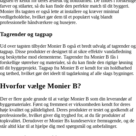
tagsten er kendt for deres æstetik og holdbarhed. De findes i forskellige
farver og stilarter, så du kan finde den perfekte match til dit byggeri.
Monier Bs tagsten er også lette at installere og kræver minimal
vedligeholdelse, hvilket gør dem til et populært valg blandt
professionelle håndværkere og husejere.
Tagrender og tagpap
Ud over tagsten tilbyder Monier B også et bredt udvalg af tagrender og
tagpap. Disse produkter er designet til at sikre effektiv vandafledning
og beskyttelse mod elementerne. Tagrender fra Monier B fås i
forskellige størrelser og materialer, så du kan finde den rigtige løsning
til dit byggeprojekt. Tagpap fra Monier B er kendt for sin holdbarhed
og tæthed, hvilket gør det ideelt til tagdækning af alle slags bygninger.
Hvorfor vælge Monier B?
Der er flere gode grunde til at vælge Monier B som din leverandør af
byggematerialer. Først og fremmest er virksomheden kendt for deres
høje kvalitet og pålidelighed. Deres produkter er testet og godkendt af
professionelle, hvilket giver dig tryghed for, at du får produkter af
topkvalitet. Derudover er Monier Bs kundeservice fremragende, og de
står altid klar til at hjælpe dig med spørgsmål og anbefalinger.